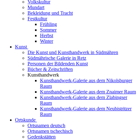
Volkskultur
Mundart
Bekleidung und Tracht
Festkultur
Frühling
Sommer
Herbst
Winter
Kunst
Die Kunst und Kunsthandwerk in Südmähren
Südmährische Galerie in Retz
Personen der Bildenden Kunst
Bücher & Zeitschriften
Kunsthandwerk
Kunsthandwerk-Galerie aus dem Nikolsburger
Raum
Kunsthandwerk-Galerie aus dem Znaimer Raum
Kunsthandwerk-Galerie aus dem Zlabingser
Raum
Kunsthandwerk-Galerie aus dem Neubistritzer
Raum
Ortskunde
Ortsnamen deutsch
Ortsnamen tschechisch
Gedenkstätten