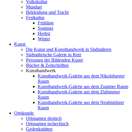
Volkskultur
Mundart
Bekleidung und Tracht
Festkultur
Frühling
Sommer
Herbst
Winter
Kunst
Die Kunst und Kunsthandwerk in Südmähren
Südmährische Galerie in Retz
Personen der Bildenden Kunst
Bücher & Zeitschriften
Kunsthandwerk
Kunsthandwerk-Galerie aus dem Nikolsburger
Raum
Kunsthandwerk-Galerie aus dem Znaimer Raum
Kunsthandwerk-Galerie aus dem Zlabingser
Raum
Kunsthandwerk-Galerie aus dem Neubistritzer
Raum
Ortskunde
Ortsnamen deutsch
Ortsnamen tschechisch
Gedenkstätten