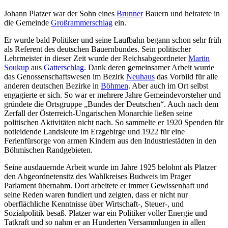
Johann Platzer war der Sohn eines
Brunner
Bauern und heiratete in
die Gemeinde
Großrammerschlag
ein.
Er wurde bald Politiker und seine Laufbahn begann schon sehr früh
als Referent des deutschen Bauernbundes. Sein politischer
Lehrmeister in dieser Zeit wurde der Reichsabgeordneter
Martin
Soukup
aus
Gatterschlag
. Dank deren gemeinsamer Arbeit wurde
das Genossenschaftswesen im Bezirk
Neuhaus
das Vorbild für alle
anderen deutschen Bezirke in
Böhmen
. Aber auch im Ort selbst
engagierte er sich. So war er mehrere Jahre Gemeindevorsteher und
gründete die Ortsgruppe „Bundes der Deutschen“. Auch nach dem
Zerfall der Österreich-Ungarischen Monarchie ließen seine
politischen Aktivitäten nicht nach. So sammelte er 1920 Spenden für
notleidende Landsleute im Erzgebirge und 1922 für eine
Ferienfürsorge von armen Kindern aus den Industriestädten in den
Böhmischen Randgebieten.
Seine ausdauernde Arbeit wurde im Jahre 1925 belohnt als Platzer
den Abgeordnetensitz des Wahlkreises Budweis im Prager
Parlament übernahm. Dort arbeitete er immer Gewissenhaft und
seine Reden waren fundiert und zeigten, dass er nicht nur
oberflächliche Kenntnisse über Wirtschaft-, Steuer-, und
Sozialpolitik besaß. Platzer war ein Politiker voller Energie und
Tatkraft und so nahm er an Hunderten Versammlungen in allen