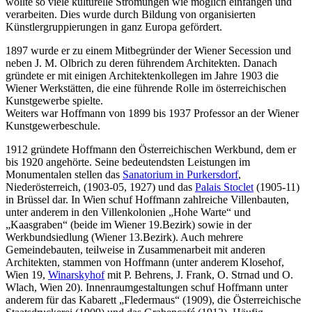
wollte so viele kulturelle Strömungen wie möglich einfangen und
verarbeiten. Dies wurde durch Bildung von organisierten
Künstlergruppierungen in ganz Europa gefördert.
1897 wurde er zu einem Mitbegründer der Wiener Secession und
neben J. M. Olbrich zu deren führendem Architekten. Danach
gründete er mit einigen Architektenkollegen im Jahre 1903 die
Wiener Werkstätten, die eine führende Rolle im österreichischen
Kunstgewerbe spielte.
Weiters war Hoffmann von 1899 bis 1937 Professor an der Wiener
Kunstgewerbeschule.
1912 gründete Hoffmann den Österreichischen Werkbund, dem er
bis 1920 angehörte. Seine bedeutendsten Leistungen im
Monumentalen stellen das
Sanatorium in Purkersdorf
,
Niederösterreich, (1903-05, 1927) und das
Palais Stoclet
(1905-11)
in Brüssel dar. In Wien schuf Hoffmann zahlreiche Villenbauten,
unter anderem in den Villenkolonien „Hohe Warte“ und
„Kaasgraben“ (beide im Wiener 19.Bezirk) sowie in der
Werkbundsiedlung (Wiener 13.Bezirk). Auch mehrere
Gemeindebauten, teilweise in Zusammenarbeit mit anderen
Architekten, stammen von Hoffmann (unter anderem Klosehof,
Wien 19,
Winarskyhof
mit P. Behrens, J. Frank, O. Strnad und O.
Wlach, Wien 20). Innenraumgestaltungen schuf Hoffmann unter
anderem für das Kabarett „Fledermaus“ (1909), die Österreichische