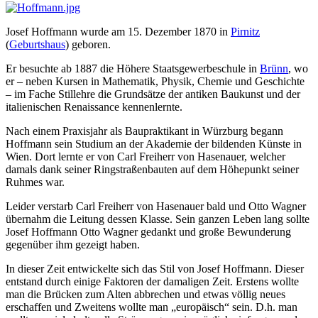
Josef Hoffmann wurde am 15. Dezember 1870 in
Pirnitz
(
Geburtshaus
) geboren.
Er besuchte ab 1887 die Höhere Staatsgewerbeschule in
Brünn
, wo
er – neben Kursen in Mathematik, Physik, Chemie und Geschichte
– im Fache Stillehre die Grundsätze der antiken Baukunst und der
italienischen Renaissance kennenlernte.
Nach einem Praxisjahr als Baupraktikant in Würzburg begann
Hoffmann sein Studium an der Akademie der bildenden Künste in
Wien. Dort lernte er von Carl Freiherr von Hasenauer, welcher
damals dank seiner Ringstraßenbauten auf dem Höhepunkt seiner
Ruhmes war.
Leider verstarb Carl Freiherr von Hasenauer bald und Otto Wagner
übernahm die Leitung dessen Klasse. Sein ganzen Leben lang sollte
Josef Hoffmann Otto Wagner gedankt und große Bewunderung
gegenüber ihm gezeigt haben.
In dieser Zeit entwickelte sich das Stil von Josef Hoffmann. Dieser
entstand durch einige Faktoren der damaligen Zeit. Erstens wollte
man die Brücken zum Alten abbrechen und etwas völlig neues
erschaffen und Zweitens wollte man „europäisch“ sein. D.h. man