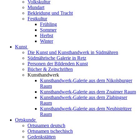
Volkskultur
Mundart
Bekleidung und Tracht
Festkultur
Frühling
Sommer
Herbst
Winter
Kunst
Die Kunst und Kunsthandwerk in Südmähren
Südmährische Galerie in Retz
Personen der Bildenden Kunst
Bücher & Zeitschriften
Kunsthandwerk
Kunsthandwerk-Galerie aus dem Nikolsburger
Raum
Kunsthandwerk-Galerie aus dem Znaimer Raum
Kunsthandwerk-Galerie aus dem Zlabingser
Raum
Kunsthandwerk-Galerie aus dem Neubistritzer
Raum
Ortskunde
Ortsnamen deutsch
Ortsnamen tschechisch
Gedenkstätten