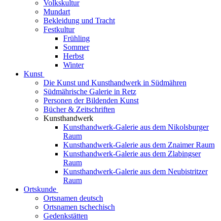
Volkskultur
Mundart
Bekleidung und Tracht
Festkultur
Frühling
Sommer
Herbst
Winter
Kunst
Die Kunst und Kunsthandwerk in Südmähren
Südmährische Galerie in Retz
Personen der Bildenden Kunst
Bücher & Zeitschriften
Kunsthandwerk
Kunsthandwerk-Galerie aus dem Nikolsburger
Raum
Kunsthandwerk-Galerie aus dem Znaimer Raum
Kunsthandwerk-Galerie aus dem Zlabingser
Raum
Kunsthandwerk-Galerie aus dem Neubistritzer
Raum
Ortskunde
Ortsnamen deutsch
Ortsnamen tschechisch
Gedenkstätten