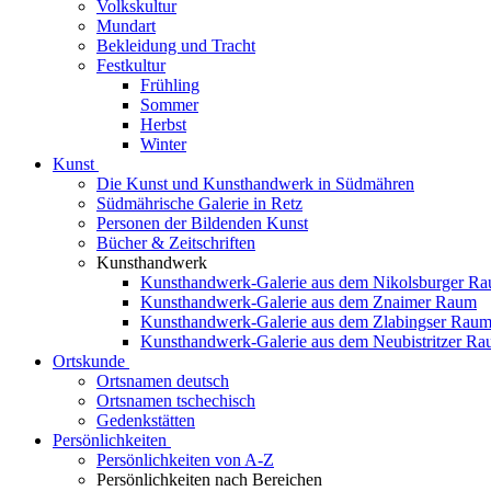
Volkskultur
Mundart
Bekleidung und Tracht
Festkultur
Frühling
Sommer
Herbst
Winter
Kunst
Die Kunst und Kunsthandwerk in Südmähren
Südmährische Galerie in Retz
Personen der Bildenden Kunst
Bücher & Zeitschriften
Kunsthandwerk
Kunsthandwerk-Galerie aus dem Nikolsburger R
Kunsthandwerk-Galerie aus dem Znaimer Raum
Kunsthandwerk-Galerie aus dem Zlabingser Rau
Kunsthandwerk-Galerie aus dem Neubistritzer R
Ortskunde
Ortsnamen deutsch
Ortsnamen tschechisch
Gedenkstätten
Persönlichkeiten
Persönlichkeiten von A-Z
Persönlichkeiten nach Bereichen