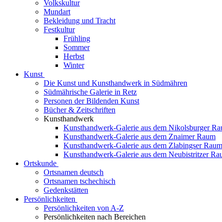
Volkskultur
Mundart
Bekleidung und Tracht
Festkultur
Frühling
Sommer
Herbst
Winter
Kunst
Die Kunst und Kunsthandwerk in Südmähren
Südmährische Galerie in Retz
Personen der Bildenden Kunst
Bücher & Zeitschriften
Kunsthandwerk
Kunsthandwerk-Galerie aus dem Nikolsburger R
Kunsthandwerk-Galerie aus dem Znaimer Raum
Kunsthandwerk-Galerie aus dem Zlabingser Rau
Kunsthandwerk-Galerie aus dem Neubistritzer R
Ortskunde
Ortsnamen deutsch
Ortsnamen tschechisch
Gedenkstätten
Persönlichkeiten
Persönlichkeiten von A-Z
Persönlichkeiten nach Bereichen