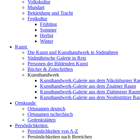
Volkskultur
Mundart
Bekleidung und Tracht
Festkultur
Frühling
Sommer
Herbst
Winter
Kunst
Die Kunst und Kunsthandwerk in Südmähren
Südmährische Galerie in Retz
Personen der Bildenden Kunst
Bücher & Zeitschriften
Kunsthandwerk
Kunsthandwerk-Galerie aus dem Nikolsburger R
Kunsthandwerk-Galerie aus dem Znaimer Raum
Kunsthandwerk-Galerie aus dem Zlabingser Rau
Kunsthandwerk-Galerie aus dem Neubistritzer R
Ortskunde
Ortsnamen deutsch
Ortsnamen tschechisch
Gedenkstätten
Persönlichkeiten
Persönlichkeiten von A-Z
Persönlichkeiten nach Bereichen