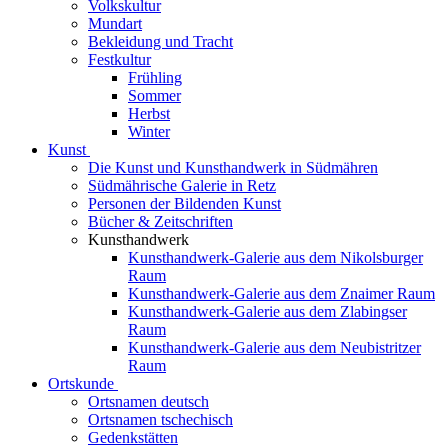
Volkskultur
Mundart
Bekleidung und Tracht
Festkultur
Frühling
Sommer
Herbst
Winter
Kunst
Die Kunst und Kunsthandwerk in Südmähren
Südmährische Galerie in Retz
Personen der Bildenden Kunst
Bücher & Zeitschriften
Kunsthandwerk
Kunsthandwerk-Galerie aus dem Nikolsburger
Raum
Kunsthandwerk-Galerie aus dem Znaimer Raum
Kunsthandwerk-Galerie aus dem Zlabingser
Raum
Kunsthandwerk-Galerie aus dem Neubistritzer
Raum
Ortskunde
Ortsnamen deutsch
Ortsnamen tschechisch
Gedenkstätten