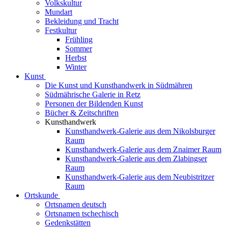
Volkskultur
Mundart
Bekleidung und Tracht
Festkultur
Frühling
Sommer
Herbst
Winter
Kunst
Die Kunst und Kunsthandwerk in Südmähren
Südmährische Galerie in Retz
Personen der Bildenden Kunst
Bücher & Zeitschriften
Kunsthandwerk
Kunsthandwerk-Galerie aus dem Nikolsburger
Raum
Kunsthandwerk-Galerie aus dem Znaimer Raum
Kunsthandwerk-Galerie aus dem Zlabingser
Raum
Kunsthandwerk-Galerie aus dem Neubistritzer
Raum
Ortskunde
Ortsnamen deutsch
Ortsnamen tschechisch
Gedenkstätten