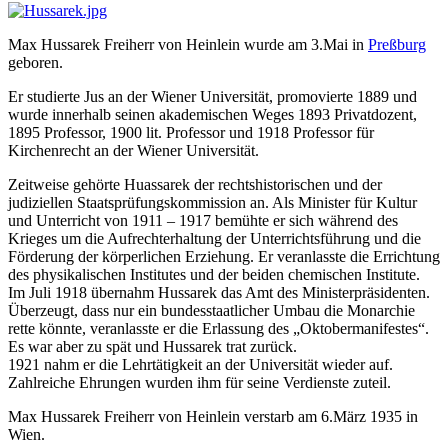
Max Hussarek Freiherr von Heinlein wurde am 3.Mai in
Preßburg
geboren.
Er studierte Jus an der Wiener Universität, promovierte 1889 und
wurde innerhalb seinen akademischen Weges 1893 Privatdozent,
1895 Professor, 1900 lit. Professor und 1918 Professor für
Kirchenrecht an der Wiener Universität.
Zeitweise gehörte Huassarek der rechtshistorischen und der
judiziellen Staatsprüfungskommission an. Als Minister für Kultur
und Unterricht von 1911 – 1917 bemühte er sich während des
Krieges um die Aufrechterhaltung der Unterrichtsführung und die
Förderung der körperlichen Erziehung. Er veranlasste die Errichtung
des physikalischen Institutes und der beiden chemischen Institute.
Im Juli 1918 übernahm Hussarek das Amt des Ministerpräsidenten.
Überzeugt, dass nur ein bundesstaatlicher Umbau die Monarchie
rette könnte, veranlasste er die Erlassung des „Oktobermanifestes“.
Es war aber zu spät und Hussarek trat zurück.
1921 nahm er die Lehrtätigkeit an der Universität wieder auf.
Zahlreiche Ehrungen wurden ihm für seine Verdienste zuteil.
Max Hussarek Freiherr von Heinlein verstarb am 6.März 1935 in
Wien.