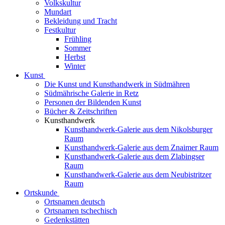
Volkskultur
Mundart
Bekleidung und Tracht
Festkultur
Frühling
Sommer
Herbst
Winter
Kunst
Die Kunst und Kunsthandwerk in Südmähren
Südmährische Galerie in Retz
Personen der Bildenden Kunst
Bücher & Zeitschriften
Kunsthandwerk
Kunsthandwerk-Galerie aus dem Nikolsburger
Raum
Kunsthandwerk-Galerie aus dem Znaimer Raum
Kunsthandwerk-Galerie aus dem Zlabingser
Raum
Kunsthandwerk-Galerie aus dem Neubistritzer
Raum
Ortskunde
Ortsnamen deutsch
Ortsnamen tschechisch
Gedenkstätten