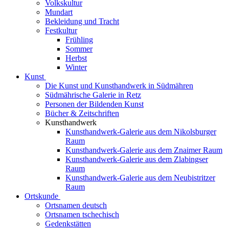
Volkskultur
Mundart
Bekleidung und Tracht
Festkultur
Frühling
Sommer
Herbst
Winter
Kunst
Die Kunst und Kunsthandwerk in Südmähren
Südmährische Galerie in Retz
Personen der Bildenden Kunst
Bücher & Zeitschriften
Kunsthandwerk
Kunsthandwerk-Galerie aus dem Nikolsburger
Raum
Kunsthandwerk-Galerie aus dem Znaimer Raum
Kunsthandwerk-Galerie aus dem Zlabingser
Raum
Kunsthandwerk-Galerie aus dem Neubistritzer
Raum
Ortskunde
Ortsnamen deutsch
Ortsnamen tschechisch
Gedenkstätten