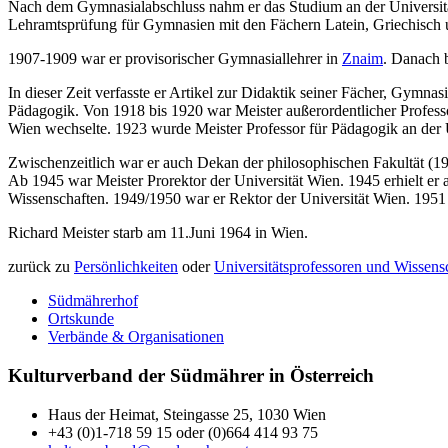
Nach dem Gymnasialabschluss nahm er das Studium an der Universitä
Lehramtsprüfung für Gymnasien mit den Fächern Latein, Griechisch u
1907-1909 war er provisorischer Gymnasiallehrer in
Znaim
. Danach 
In dieser Zeit verfasste er Artikel zur Didaktik seiner Fächer, Gymn
Pädagogik. Von 1918 bis 1920 war Meister außerordentlicher Professor 
Wien wechselte. 1923 wurde Meister Professor für Pädagogik an der U
Zwischenzeitlich war er auch Dekan der philosophischen Fakultät (193
Ab 1945 war Meister Prorektor der Universität Wien. 1945 erhielt er
Wissenschaften. 1949/1950 war er Rektor der Universität Wien. 1951 
Richard Meister starb am 11.Juni 1964 in Wien.
zurück zu
Persönlichkeiten
oder
Universitätsprofessoren und Wissensc
Südmährerhof
Ortskunde
Verbände & Organisationen
Kulturverband der Südmährer in Österreich
Haus der Heimat, Steingasse 25, 1030 Wien
+43 (0)1-718 59 15 oder (0)664 414 93 75