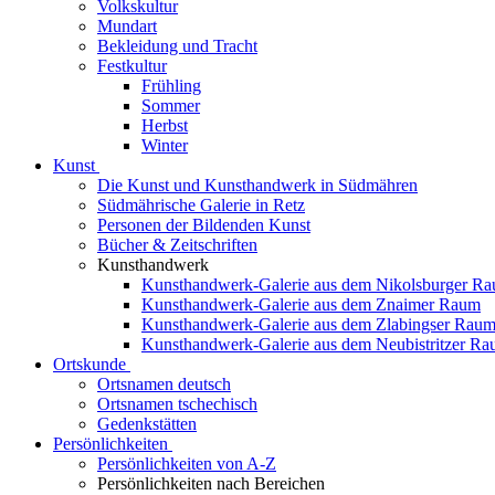
Volkskultur
Mundart
Bekleidung und Tracht
Festkultur
Frühling
Sommer
Herbst
Winter
Kunst
Die Kunst und Kunsthandwerk in Südmähren
Südmährische Galerie in Retz
Personen der Bildenden Kunst
Bücher & Zeitschriften
Kunsthandwerk
Kunsthandwerk-Galerie aus dem Nikolsburger R
Kunsthandwerk-Galerie aus dem Znaimer Raum
Kunsthandwerk-Galerie aus dem Zlabingser Rau
Kunsthandwerk-Galerie aus dem Neubistritzer R
Ortskunde
Ortsnamen deutsch
Ortsnamen tschechisch
Gedenkstätten
Persönlichkeiten
Persönlichkeiten von A-Z
Persönlichkeiten nach Bereichen