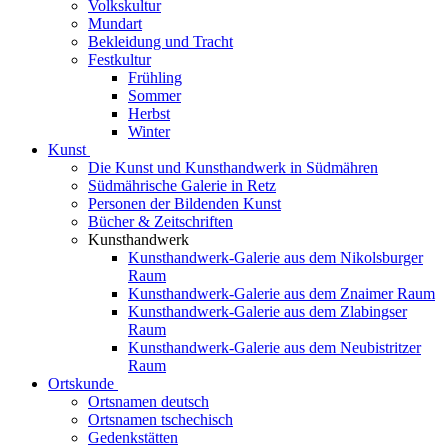
Volkskultur
Mundart
Bekleidung und Tracht
Festkultur
Frühling
Sommer
Herbst
Winter
Kunst
Die Kunst und Kunsthandwerk in Südmähren
Südmährische Galerie in Retz
Personen der Bildenden Kunst
Bücher & Zeitschriften
Kunsthandwerk
Kunsthandwerk-Galerie aus dem Nikolsburger
Raum
Kunsthandwerk-Galerie aus dem Znaimer Raum
Kunsthandwerk-Galerie aus dem Zlabingser
Raum
Kunsthandwerk-Galerie aus dem Neubistritzer
Raum
Ortskunde
Ortsnamen deutsch
Ortsnamen tschechisch
Gedenkstätten