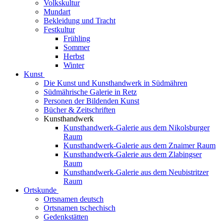
Volkskultur
Mundart
Bekleidung und Tracht
Festkultur
Frühling
Sommer
Herbst
Winter
Kunst
Die Kunst und Kunsthandwerk in Südmähren
Südmährische Galerie in Retz
Personen der Bildenden Kunst
Bücher & Zeitschriften
Kunsthandwerk
Kunsthandwerk-Galerie aus dem Nikolsburger
Raum
Kunsthandwerk-Galerie aus dem Znaimer Raum
Kunsthandwerk-Galerie aus dem Zlabingser
Raum
Kunsthandwerk-Galerie aus dem Neubistritzer
Raum
Ortskunde
Ortsnamen deutsch
Ortsnamen tschechisch
Gedenkstätten