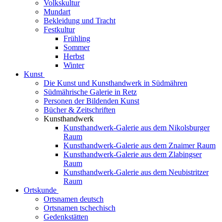
Volkskultur
Mundart
Bekleidung und Tracht
Festkultur
Frühling
Sommer
Herbst
Winter
Kunst
Die Kunst und Kunsthandwerk in Südmähren
Südmährische Galerie in Retz
Personen der Bildenden Kunst
Bücher & Zeitschriften
Kunsthandwerk
Kunsthandwerk-Galerie aus dem Nikolsburger
Raum
Kunsthandwerk-Galerie aus dem Znaimer Raum
Kunsthandwerk-Galerie aus dem Zlabingser
Raum
Kunsthandwerk-Galerie aus dem Neubistritzer
Raum
Ortskunde
Ortsnamen deutsch
Ortsnamen tschechisch
Gedenkstätten