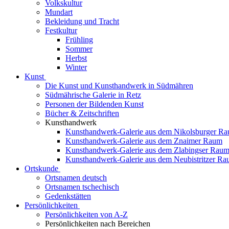
Volkskultur
Mundart
Bekleidung und Tracht
Festkultur
Frühling
Sommer
Herbst
Winter
Kunst
Die Kunst und Kunsthandwerk in Südmähren
Südmährische Galerie in Retz
Personen der Bildenden Kunst
Bücher & Zeitschriften
Kunsthandwerk
Kunsthandwerk-Galerie aus dem Nikolsburger R
Kunsthandwerk-Galerie aus dem Znaimer Raum
Kunsthandwerk-Galerie aus dem Zlabingser Rau
Kunsthandwerk-Galerie aus dem Neubistritzer R
Ortskunde
Ortsnamen deutsch
Ortsnamen tschechisch
Gedenkstätten
Persönlichkeiten
Persönlichkeiten von A-Z
Persönlichkeiten nach Bereichen