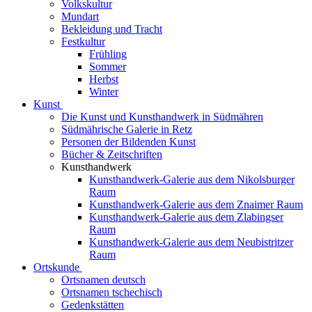
Volkskultur
Mundart
Bekleidung und Tracht
Festkultur
Frühling
Sommer
Herbst
Winter
Kunst
Die Kunst und Kunsthandwerk in Südmähren
Südmährische Galerie in Retz
Personen der Bildenden Kunst
Bücher & Zeitschriften
Kunsthandwerk
Kunsthandwerk-Galerie aus dem Nikolsburger
Raum
Kunsthandwerk-Galerie aus dem Znaimer Raum
Kunsthandwerk-Galerie aus dem Zlabingser
Raum
Kunsthandwerk-Galerie aus dem Neubistritzer
Raum
Ortskunde
Ortsnamen deutsch
Ortsnamen tschechisch
Gedenkstätten