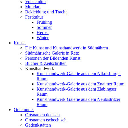
Volkskultur
Mundart
Bekleidung und Tracht
Festkultur
Frühling
Sommer
Herbst
Winter
Kunst
Die Kunst und Kunsthandwerk in Südmähren
Südmährische Galerie in Retz
Personen der Bildenden Kunst
Bücher & Zeitschriften
Kunsthandwerk
Kunsthandwerk-Galerie aus dem Nikolsburger
Raum
Kunsthandwerk-Galerie aus dem Znaimer Raum
Kunsthandwerk-Galerie aus dem Zlabingser
Raum
Kunsthandwerk-Galerie aus dem Neubistritzer
Raum
Ortskunde
Ortsnamen deutsch
Ortsnamen tschechisch
Gedenkstätten