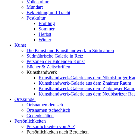
Volkskultur
Mundart
Bekleidung und Tracht
Festkultur
Frühling
Sommer
Herbst
Winter
Kunst
Die Kunst und Kunsthandwerk in Südmähren
Südmährische Galerie in Retz
Personen der Bildenden Kunst
Bücher & Zeitschriften
Kunsthandwerk
Kunsthandwerk-Galerie aus dem Nikolsburger R
Kunsthandwerk-Galerie aus dem Znaimer Raum
Kunsthandwerk-Galerie aus dem Zlabingser Rau
Kunsthandwerk-Galerie aus dem Neubistritzer R
Ortskunde
Ortsnamen deutsch
Ortsnamen tschechisch
Gedenkstätten
Persönlichkeiten
Persönlichkeiten von A-Z
Persönlichkeiten nach Bereichen