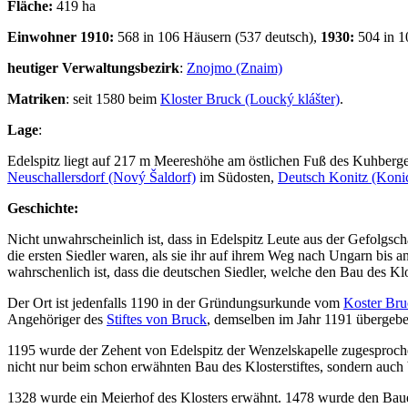
Fläche:
419 ha
Einwohner 1910:
568 in 106 Häusern (537 deutsch),
1930:
504 in 1
heutiger Verwaltungsbezirk
:
Znojmo (Znaim)
Matriken
: seit 1580 beim
Kloster Bruck (Loucký klášter)
.
Lage
:
Edelspitz liegt auf 217 m Meereshöhe am östlichen Fuß des Kuhberges
Neuschallersdorf (Nový Šaldorf)
im Südosten,
Deutsch Konitz (Koni
Geschichte:
Nicht unwahrscheinlich ist, dass in Edelspitz Leute aus der Gefolgsch
die ersten Siedler waren, als sie ihr auf ihrem Weg nach Ungarn bis an
wahrschenlich ist, dass die deutschen Siedler, welche den Bau des K
Der Ort ist jedenfalls 1190 in der Gründungsurkunde vom
Koster Bru
Angehöriger des
Stiftes von Bruck
, demselben im Jahr 1191 übergebe
1195 wurde der Zehent von Edelspitz der Wenzelskapelle zugesproch
nicht nur beim schon erwähnten Bau des Klosterstiftes, sondern auch
1328 wurde ein Meierhof des Klosters erwähnt. 1478 wurde den Bauern