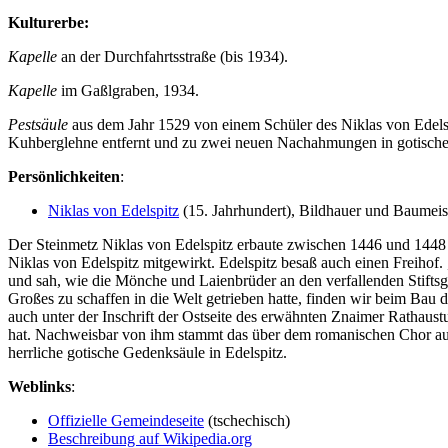
Kulturerbe:
Kapelle
an der Durchfahrtsstraße (bis 1934).
Kapelle
im Gaßlgraben, 1934.
Pestsäule
aus dem Jahr 1529 von einem Schüler des Niklas von Edelsp
Kuhberglehne entfernt und zu zwei neuen Nachahmungen in gotischem S
Persönlichkeiten
:
Niklas von Edelspitz
(15. Jahrhundert), Bildhauer und Baumeis
Der Steinmetz Niklas von Edelspitz erbaute zwischen 1446 und 1448 d
Niklas von Edelspitz mitgewirkt. Edelspitz besaß auch einen Freihof
und sah, wie die Mönche und Laienbrüder an den verfallenden Stifts
Großes zu schaffen in die Welt getrieben hatte, finden wir beim Bau d
auch unter der Inschrift der Ostseite des erwähnten Znaimer Rathaust
hat. Nachweisbar von ihm stammt das über dem romanischen Chor auf
herrliche gotische Gedenksäule in Edelspitz.
Weblinks
:
Offizielle Gemeindeseite
(tschechisch)
Beschreibung auf Wikipedia.org