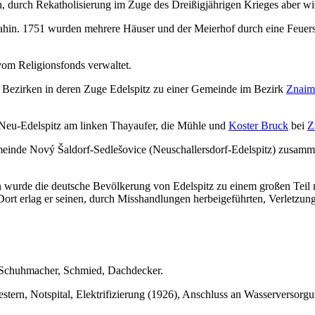
, durch Rekatholisierung im Zuge des Dreißigjährigen Krieges aber wi
 dahin. 1751 wurden mehrere Häuser und der Meierhof durch eine Feue
om Religionsfonds verwaltet.
n Bezirken in deren Zuge Edelspitz zu einer Gemeinde im Bezirk
Znaim
 Neu-Edelspitz am linken Thayaufer, die Mühle und
Koster Bruck
bei
Z
inde Nový Šaldorf-Sedlešovice (Neuschallersdorf-Edelspitz) zusamm
wurde die deutsche Bevölkerung von Edelspitz zu einem großen Teil n
 Dort erlag er seinen, durch Misshandlungen herbeigeführten, Verletzun
er, Schuhmacher, Schmied, Dachdecker.
tern, Notspital, Elektrifizierung (1926), Anschluss an Wasserversorg