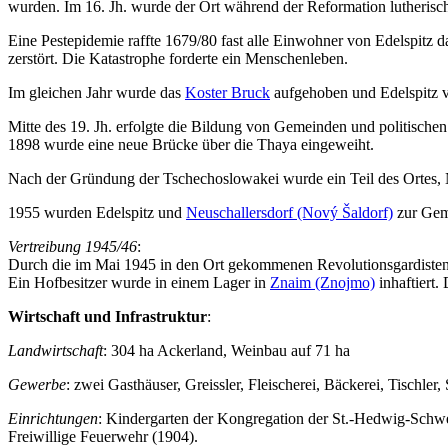
wurden. Im 16. Jh. wurde der Ort während der Reformation lutherisch
Eine Pestepidemie raffte 1679/80 fast alle Einwohner von Edelspitz
zerstört. Die Katastrophe forderte ein Menschenleben.
Im gleichen Jahr wurde das
Koster Bruck
aufgehoben und Edelspitz v
Mitte des 19. Jh. erfolgte die Bildung von Gemeinden und politische
1898 wurde eine neue Brücke über die Thaya eingeweiht.
Nach der Gründung der Tschechoslowakei wurde ein Teil des Ortes,
1955 wurden Edelspitz und
Neuschallersdorf (Nový Šaldorf)
zur Geme
Vertreibung 1945/46
:
Durch die im Mai 1945 in den Ort gekommenen Revolutionsgardisten 
Ein Hofbesitzer wurde in einem Lager in
Znaim (Znojmo)
inhaftiert.
Wirtschaft und Infrastruktur
:
Landwirtschaft
: 304 ha Ackerland, Weinbau auf 71 ha
Gewerbe
: zwei Gasthäuser, Greissler, Fleischerei, Bäckerei, Tischl
Einrichtungen
: Kindergarten der Kongregation der St.-Hedwig-Schwes
Freiwillige Feuerwehr (1904).