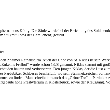
itz namens König. Die Säule wurde bei der Errichtung des Soldatenden
til (mit Fotos der Gefallenen!) gestellt.
ter
en Znaimer Rathausturm. Auch der Chor von St. Niklas ist sein Werk (d
. „Enkelins Freihof“ wurde schon 1328 genannt, Niklas stammt mit groß
gebäuden bauten und verbesserten. Den jungen Niklas, der die Lust zu
es Pardubitzer Schlosses beschäftigt, wo sein Steinmetzzeichen vorhand
urmes zu finden. Man schreibt ihm auch das „Grüne Tor“ in Pardubitz z
gebaute hohe Presbyterium in Klosterbruck, sowie der Kreuzgang. Von