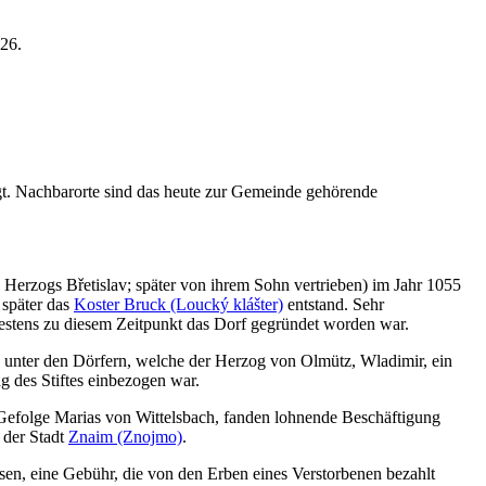
26.
egt. Nachbarorte sind das heute zur Gemeinde gehörende
 Herzogs Břetislav; später von ihrem Sohn vertrieben) im Jahr 1055
 später das
Koster Bruck (Loucký klášter)
entstand. Sehr
ätestens zu diesem Zeitpunkt das Dorf gegründet worden war.
 unter den Dörfern, welche der Herzog von Olmütz, Wladimir, ein
g des Stiftes einbezogen war.
Gefolge Marias von Wittelsbach, fanden lohnende Beschäftigung
 der Stadt
Znaim (Znojmo)
.
sen, eine Gebühr, die von den Erben eines Verstorbenen bezahlt