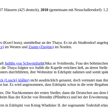
07 Häusern (425 deutsch),
2010
(gemeinsam mit Neuschallersdorf): 1.2
 (Kraví hora), unmittelbar an der Thaya. Es ist als Straßendorf angel
ce)
im Westen und
Znaim (Znojmo)
im Norden.
aft
Judiths von Schweinfurth
(Jitka ze Svinibrodu, Frau des böhmischen
 die Thaya folgten wo Judith die Kapelle errichten ließ, an deren Stelle
losters durchführten, ihre Wohnsitze in Edelspitz nahmen und somit sp
ck (Loucký klášter)
nicht ausdrücklich genannt, doch vermutet man ihn
n hat. Es wird angenommen, dass Edelspitz schon in die erste Begabun
en. Die Nachkommen der ersten Siedler, dann die Deutschen aus dem 
 beim Bau der Kirche von Brenditz (Přímětice) und bei der Erweiterung
 in Edelspitz von König Wladislav II. der sogenannte Todesfall erlas