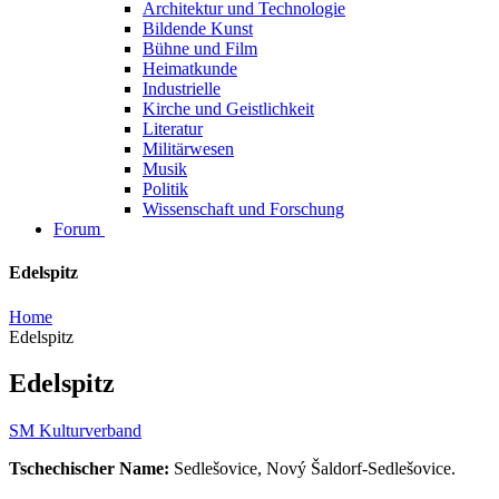
Architektur und Technologie
Bildende Kunst
Bühne und Film
Heimatkunde
Industrielle
Kirche und Geistlichkeit
Literatur
Militärwesen
Musik
Politik
Wissenschaft und Forschung
Forum
Edelspitz
Home
Edelspitz
Edelspitz
SM Kulturverband
Tschechischer Name:
Sedlešovice, Nový Šaldorf-Sedlešovice.