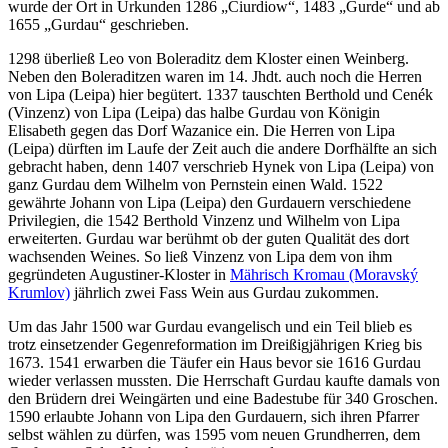
wurde der Ort in Urkunden 1286 „Ciurdiow“, 1483 „Gurde“ und ab
1655 „Gurdau“ geschrieben.
1298 überließ Leo von Boleraditz dem Kloster einen Weinberg.
Neben den Boleraditzen waren im 14. Jhdt. auch noch die Herren
von Lipa (Leipa) hier begütert. 1337 tauschten Berthold und Cenék
(Vinzenz) von Lipa (Leipa) das halbe Gurdau von Königin
Elisabeth gegen das Dorf Wazanice ein. Die Herren von Lipa
(Leipa) dürften im Laufe der Zeit auch die andere Dorfhälfte an sich
gebracht haben, denn 1407 verschrieb Hynek von Lipa (Leipa) von
ganz Gurdau dem Wilhelm von Pernstein einen Wald. 1522
gewährte Johann von Lipa (Leipa) den Gurdauern verschiedene
Privilegien, die 1542 Berthold Vinzenz und Wilhelm von Lipa
erweiterten. Gurdau war berühmt ob der guten Qualität des dort
wachsenden Weines. So ließ Vinzenz von Lipa dem von ihm
gegründeten Augustiner-Kloster in
Mährisch Kromau (Moravský
Krumlov)
jährlich zwei Fass Wein aus Gurdau zukommen.
Um das Jahr 1500 war Gurdau evangelisch und ein Teil blieb es
trotz einsetzender Gegenreformation im Dreißigjährigen Krieg bis
1673. 1541 erwarben die Täufer ein Haus bevor sie 1616 Gurdau
wieder verlassen mussten. Die Herrschaft Gurdau kaufte damals von
den Brüdern drei Weingärten und eine Badestube für 340 Groschen.
1590 erlaubte Johann von Lipa den Gurdauern, sich ihren Pfarrer
selbst wählen zu dürfen, was 1595 vom neuen Grundherren, dem