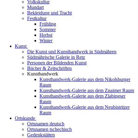
Volkskultur
Mundart
Bekleidung und Tracht
Festkultur
Frühling
Sommer
Herbst
Winter
Kunst
Die Kunst und Kunsthandwerk in Südmähren
Südmährische Galerie in Retz
Personen der Bildenden Kunst
Bücher & Zeitschriften
Kunsthandwerk
Kunsthandwerk-Galerie aus dem Nikolsburger
Raum
Kunsthandwerk-Galerie aus dem Znaimer Raum
Kunsthandwerk-Galerie aus dem Zlabingser
Raum
Kunsthandwerk-Galerie aus dem Neubistritzer
Raum
Ortskunde
Ortsnamen deutsch
Ortsnamen tschechisch
Gedenkstätten