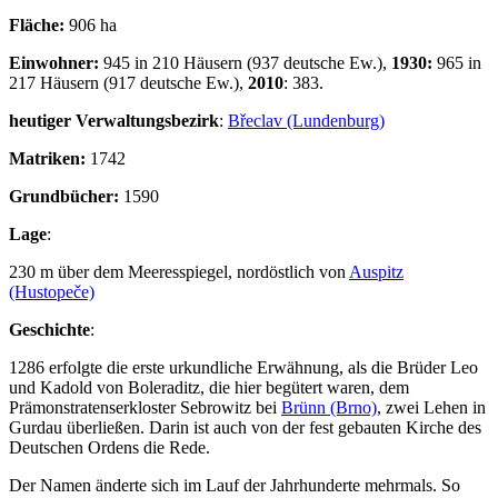
Fläche:
906 ha
Einwohner:
945 in 210 Häusern (937 deutsche Ew.),
1930:
965 in
217 Häusern (917 deutsche Ew.),
2010
: 383.
heutiger Verwaltungsbezirk
:
Břeclav (Lundenburg)
Matriken:
1742
Grundbücher:
1590
Lage
:
230 m über dem Meeresspiegel, nordöstlich von
Auspitz
(Hustopeče)
Geschichte
:
1286 erfolgte die erste urkundliche Erwähnung, als die Brüder Leo
und Kadold von Boleraditz, die hier begütert waren, dem
Prämonstratenserkloster Sebrowitz bei
Brünn (Brno)
, zwei Lehen in
Gurdau überließen. Darin ist auch von der fest gebauten Kirche des
Deutschen Ordens die Rede.
Der Namen änderte sich im Lauf der Jahrhunderte mehrmals. So