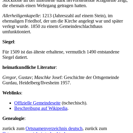
Stockhöhe an der Innenseite stark hervorstehende Kragsteine zeigt,
die ehemals einen Wehrgang getragen hatten.
Allerheiligenkapelle
: 1213 (Jahreszahl auf einem Stein), im
ehemaligen Friedhof, der um die Kirche angelegt war und später
verlegt wurde. 1850 zu einem Gemeindeschlachthaus
umfunktioniert.
Siegel
:
Für 1509 ist das älteste erhaltene, vermutlich 1490 entstandene
Siegel datiert.
heimatkundliche Literatur
:
Gregor
, Gustav;
Maschke
Josef: Geschichte der Ortsgemeinde
Gurdau, Heidelberg/Ilvesheim 1957.
Weblinks
:
Offizielle Gemeindeseite
(tschechisch).
Beschreibung auf Wikipedia
.
Genealogie
:
zurück zum
Ortsnamenverzeichnis deutsch
, zurück zum