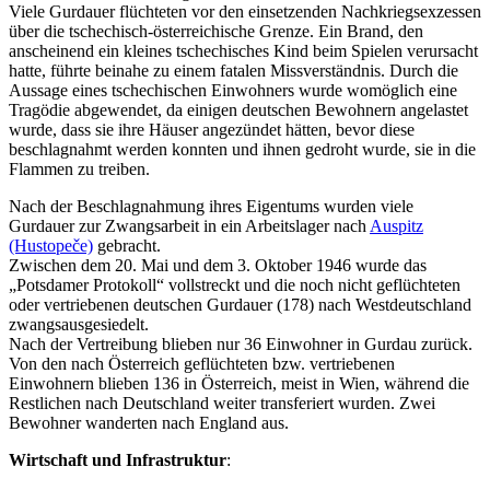
Viele Gurdauer flüchteten vor den einsetzenden Nachkriegsexzessen
über die tschechisch-österreichische Grenze. Ein Brand, den
anscheinend ein kleines tschechisches Kind beim Spielen verursacht
hatte, führte beinahe zu einem fatalen Missverständnis. Durch die
Aussage eines tschechischen Einwohners wurde womöglich eine
Tragödie abgewendet, da einigen deutschen Bewohnern angelastet
wurde, dass sie ihre Häuser angezündet hätten, bevor diese
beschlagnahmt werden konnten und ihnen gedroht wurde, sie in die
Flammen zu treiben.
Nach der Beschlagnahmung ihres Eigentums wurden viele
Gurdauer zur Zwangsarbeit in ein Arbeitslager nach
Auspitz
(Hustopeče)
gebracht.
Zwischen dem 20. Mai und dem 3. Oktober 1946 wurde das
„Potsdamer Protokoll“ vollstreckt und die noch nicht geflüchteten
oder vertriebenen deutschen Gurdauer (178) nach Westdeutschland
zwangsausgesiedelt.
Nach der Vertreibung blieben nur 36 Einwohner in Gurdau zurück.
Von den nach Österreich geflüchteten bzw. vertriebenen
Einwohnern blieben 136 in Österreich, meist in Wien, während die
Restlichen nach Deutschland weiter transferiert wurden. Zwei
Bewohner wanderten nach England aus.
Wirtschaft und Infrastruktur
: