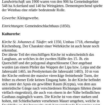
Landwirtschaft
: um 1900 waren von den 906 ha Gemeindegebiet
548 ha Ackerland und 140 ha Weingärten. Dementsprechend spielte
der Weinbau eine relativ bedeutende Rolle.
Gewerbe
: Kleingewerbe.
Einrichtungen
: Gemeindeschlachthaus (1850).
Kulturerbe
:
Kirche St. Johannes d. Täufer
: seit 1350, Umbau 1718, ehemalige
Kirchenburg. Der Charakter einer Wehrkirche ist auch heute noch
erkennbar.
Der älteste Teil der einschiffigen Kirche ist wahrscheinlich das
Langhaus, an welches in der zweiten Hälfte des 15. Jh. ein
Querschiff und der polygonal abgeschlossene Chor angebaut
wurden (an einem Pfeiler das Wappen der Lipa bzw. Leipa und die
Jahreszahl 1465, im Presbyterium die Jahreszahl 1483). 10 m von
der Kirche entfernt der massive viereckige freistehende Turm, der
früher zu ebener Erde keinen Eingang hatte. In der Kirche befindet
sich unter der Apsis ein gewölbter Raum (Krypta), von dem aus
unterirdische Gänge nach verschiedenen Richtungen führten (heute
vielfach eingestürzt), die auch von einem in der Nähe befindlichen
Gasthaus zugänglich waren. Die Kirche ist von einer starken und
hohen, mit Schießscharten versehenen Mauer umgeben, welche in