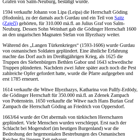
Grafen von Salm-Neuburg, bestätigt wurde.
1594 verkaufte Johann von Lipa (Leipa) die Herrschaft Göding
(Hodonín), zu der damals auch Gurdau und ein Teil von
Saitz
(Zaječí)
gehörten, für 310.000 mä.fl. an Julius Graf von Salm-
Neuburg. Dessen Sohn Weinhart gab die Gödinger Herrschaft 1600
an den ungarischen Magnaten Stefan von Illyezhazy weiter.
Während des „Langen Türkenkrieges“ (1593-1606) wurde Gurdau
von osmanischen Soldaten geplündert. Eine ähnliche Erfahrung
machte das Dorf auch im Dreißigjährigen Krieg, als 1625 die
Truppen des Siebenbürgers Bethlen Gabor und 1643 schwedische
Truppen plünderten. Nachdem zwei Jahre später auch noch die Pest
zahlreiche Opfer gefordert hatte, wurde die Pfarre aufgegeben und
erst 1785 erneuert.
1614 verkaufte die Witwe Illyezhazys, Katharina von Pallfy-Erdödy,
die Gödinger Herrschaft für 350.000 mä.fl. an Zdenek Zampach
von Pottenstein. 1650 verkaufte die Witwe nach Hans Burian Graf
Zampach die Herrschaft Göding an Friedrich von Oppersdorf.
1663/64 wurde der Ort abermals von türkischen Heerscharen
geplündert. Viele Menschen wurden verschleppt. Erst nach der
Schlacht bei Mogersdorf (im heutigen Burgenland) war die
Bedrohung der hegemonialen Bestrebungen des Osmanischen
Reiches für längere Zeit gebannt.