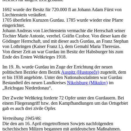
1692 wurde der Besitz für 720.000 fl an Johann Adam Fürst von
Liechtenstein veräußert.
1705 überfielen Kuruzen Gurdau. 1785 wurde wieder eine Pfarre
eingerichtet.
Johann Andreas von Liechtenstein vermachte die Herrschaft seiner
Tochter Marie Antonie, verehel. Gräfin Czobor. Von dieser kam die
Gödinger Herrschaft, und mit dieser auch Gurdau, an Franz Stephan
von Lothringen (Kaiser Franz I.), dem Gemahl Maria Theresias.
Von dieser Zeit an war Gurdau im Besitz der Habsburger bis zum
Ende des Ersten Weltkrieges 1918.
Im 19. Jh. wurde Gurdau im Zuge der Errichtung der neuen
politischen Bezirke dem Bezirk
Auspitz (Hustopeče)
zugeteilt, dem
er bis 1938 angehörte. Unter den Nationalsozialisten war Gurdau
Bestandteil des neuen Landkreises
Nikolsburg (Mikulov)
im
„Reichsgau Niederdonau“.
Der Zweite Weltkrieg forderte 72 Opfer unter den Gurdauern. Bei
einem Fliegerangriff bzw. den Kampfhandlungen um das Ortsgebiet
gab es auch drei zivile Opfer.
Vertreibung 1945/46
:
Die den am 16. April eingetroffenen Sowjets nachfolgenden
tschechischen Milizen begannen mit antideutschen Maßnahmen.