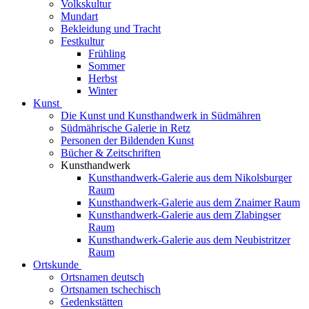
Volkskultur
Mundart
Bekleidung und Tracht
Festkultur
Frühling
Sommer
Herbst
Winter
Kunst
Die Kunst und Kunsthandwerk in Südmähren
Südmährische Galerie in Retz
Personen der Bildenden Kunst
Bücher & Zeitschriften
Kunsthandwerk
Kunsthandwerk-Galerie aus dem Nikolsburger
Raum
Kunsthandwerk-Galerie aus dem Znaimer Raum
Kunsthandwerk-Galerie aus dem Zlabingser
Raum
Kunsthandwerk-Galerie aus dem Neubistritzer
Raum
Ortskunde
Ortsnamen deutsch
Ortsnamen tschechisch
Gedenkstätten