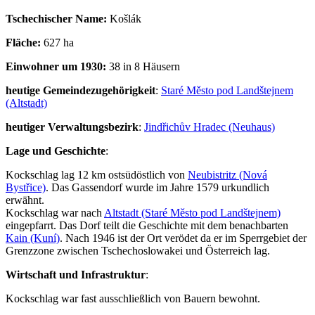
Tschechischer Name:
Košlák
Fläche:
627 ha
Einwohner um 1930:
38 in 8 Häusern
heutige Gemeindezugehörigkeit
:
Staré Město pod Landštejnem
(Altstadt)
heutiger Verwaltungsbezirk
:
Jindřichův Hradec (Neuhaus)
Lage und Geschichte
:
Kockschlag lag 12 km ostsüdöstlich von
Neubistritz (Nová
Bystřice)
. Das Gassendorf wurde im Jahre 1579 urkundlich
erwähnt.
Kockschlag war nach
Altstadt (Staré Město pod Landštejnem)
eingepfarrt. Das Dorf teilt die Geschichte mit dem benachbarten
Kain (Kuní)
. Nach 1946 ist der Ort verödet da er im Sperrgebiet der
Grenzzone zwischen Tschechoslowakei und Österreich lag.
Wirtschaft und Infrastruktur
:
Kockschlag war fast ausschließlich von Bauern bewohnt.