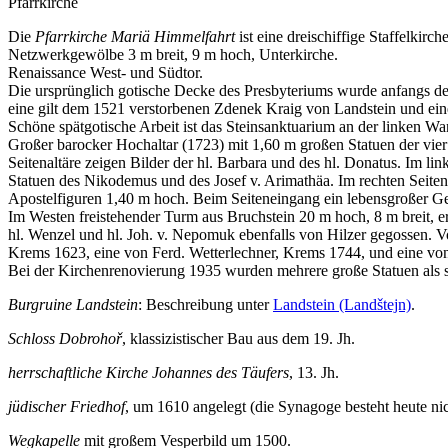
Pfarrkirche
Die
Pfarrkirche Mariä Himmelfahrt
ist eine dreischiffige Staffelkirc
Netzwerkgewölbe 3 m breit, 9 m hoch, Unterkirche.
Renaissance West- und Südtor.
Die ursprünglich gotische Decke des Presbyteriums wurde anfangs des
eine gilt dem 1521 verstorbenen Zdenek Kraig von Landstein und e
Schöne spätgotische Arbeit ist das Steinsanktuarium an der linken Wa
Großer barocker Hochaltar (1723) mit 1,60 m großen Statuen der vier
Seitenaltäre zeigen Bilder der hl. Barbara und des hl. Donatus. Im li
Statuen des Nikodemus und des Josef v. Arimathäa. Im rechten Seitensc
Apostelfiguren 1,40 m hoch. Beim Seiteneingang ein lebensgroßer Ge
Im Westen freistehender Turm aus Bruchstein 20 m hoch, 8 m breit, e
hl. Wenzel und hl. Joh. v. Nepomuk ebenfalls von Hilzer gegossen. 
Krems 1623, eine von Ferd. Wetterlechner, Krems 1744, und eine vo
Bei der Kirchenrenovierung 1935 wurden mehrere große Statuen als s
Burgruine Landstein
: Beschreibung unter
Landstein (Landštejn)
.
Schloss Dobrohoř
, klassizistischer Bau aus dem 19. Jh.
herrschaftliche Kirche Johannes des Täufers
, 13. Jh.
jüdischer Friedhof
, um 1610 angelegt (die Synagoge besteht heute ni
Wegkapelle
mit großem Vesperbild um 1500.