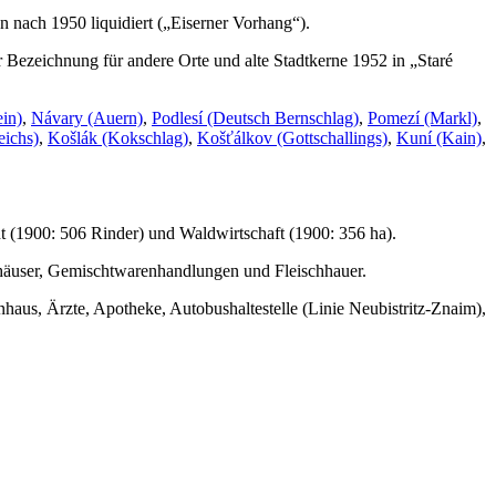
n nach 1950 liquidiert („Eiserner Vorhang“).
 Bezeichnung für andere Orte und alte Stadtkerne 1952 in „Staré
ein)
,
Návary (Auern)
,
Podlesí (Deutsch Bernschlag)
,
Pomezí (Markl)
,
eichs)
,
Košlák (Kokschlag)
,
Košťálkov (Gottschallings)
,
Kuní (Kain)
,
t (1900: 506 Rinder) und Waldwirtschaft (1900: 356 ha).
thäuser, Gemischtwarenhandlungen und Fleischhauer.
haus, Ärzte, Apotheke, Autobushaltestelle (Linie Neubistritz-Znaim),