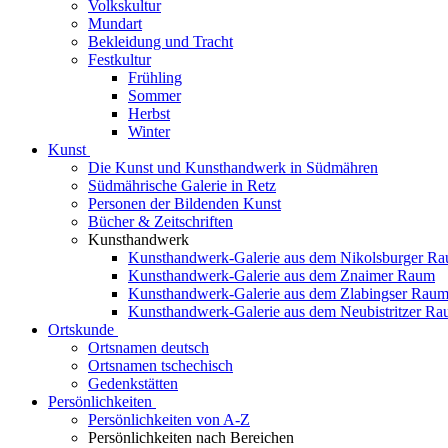
Volkskultur
Mundart
Bekleidung und Tracht
Festkultur
Frühling
Sommer
Herbst
Winter
Kunst
Die Kunst und Kunsthandwerk in Südmähren
Südmährische Galerie in Retz
Personen der Bildenden Kunst
Bücher & Zeitschriften
Kunsthandwerk
Kunsthandwerk-Galerie aus dem Nikolsburger R
Kunsthandwerk-Galerie aus dem Znaimer Raum
Kunsthandwerk-Galerie aus dem Zlabingser Rau
Kunsthandwerk-Galerie aus dem Neubistritzer R
Ortskunde
Ortsnamen deutsch
Ortsnamen tschechisch
Gedenkstätten
Persönlichkeiten
Persönlichkeiten von A-Z
Persönlichkeiten nach Bereichen