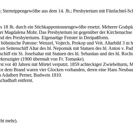
he; Sternrippengewölbe aus dem 14. Jh.; Presbyterium mit Fünfachtel-Sch
 18 Jh. durch ein Stichkappentonnengewölbe ersetzt. Mehrere Grabplatt
iner Magdalena Mohr. Das Presbyterium ist gegenüber der Kirchenachs
nd des Presbyteriums. Eigenartige Fenster in Dreipaßform.
 böhmische Patrone: Wenzel, Vojtech, Prokop und Veit. Altarbild 3 m ho
nken Seitenschiff Altar des hl. Nepomuk mit Statuen des hl. Anton v. P
hiff ein St. Josefsaltar mit Statuen des hl. Sebastian und des hl. Roc
kreuzigter (1900 übermalt von Fr. Tomaske).
rst vor 40 Jahren mit Mörtel verputzt. 1859 achteckiger Zwiebelturm, 
Vor dem Brand waren vier Glocken vorhanden, deren eine Hans Neubaue
n Adalbert Perner, Budweis 1810.
chadhaft entfernt.
cht mehr).