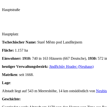
Hauptstraße
Hauptplatz
Tschechischer Name:
Staré Město pod Landštejnem
Fläche:
1.157 ha
Einwohner:
1910:
740 in 163 Häusern (667 Deutsche),
1930:
572 in
heutiger Verwaltungsbezirk:
Jindřichův Hradec (Neuhaus)
Matriken
: seit 1668.
Lage
:
Altstadt liegt auf 543 m Meereshöhe, 14 km ostsüdöstlich von
Neubist
Geschichte: