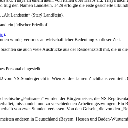
s a.d. Thaya an einem alten, von Italien über Raabs a.d. Thaya nach 
d trug den Namen Landstein. 1429 erfolgte die erste gesicherte urkundl
 „Alt Landstein“ (Starý Landštejn).
and ein jüdischer Friedhof.
jn)
.
nden wurde, verlor es an wirtschaftlicher Bedeutung zu dieser Zeit.
rachten sie auch viele Ausdrücke aus der Residenzstadt mit, die in die
s Personal eingestellt.
vom NS-Sondergericht in Wien zu drei Jahren Zuchthaus verurteilt. 
hechische „Partisanen“ wurden der Bürgermeister, die NS-Repräsentant
erhaftet, misshandelt und zu verschiedenen Arbeiten gezwungen. Ein 
nerhalb von zwei Stunden verlassen. Von den Geiseln, die von den „R
e meisten anderen in Deutschland (Bayern, Hessen und Baden-Württemb