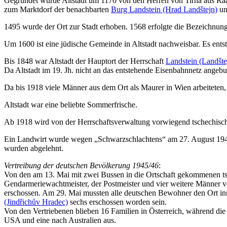
Gegründet wurde Altstadt um 1170 von den Herren von Tirna aus Raab
zum Marktdorf der benachbarten
Burg Landstein (Hrad Landštejn)
un
1495 wurde der Ort zur Stadt erhoben. 1568 erfolgte die Bezeichnung
Um 1600 ist eine jüdische Gemeinde in Altstadt nachweisbar. Es entst
Bis 1848 war Altstadt der Hauptort der Herrschaft
Landstein (Landšte
Da Altstadt im 19. Jh. nicht an das entstehende Eisenbahnnetz angebu
Da bis 1918 viele Männer aus dem Ort als Maurer in Wien arbeiteten, b
Altstadt war eine beliebte Sommerfrische.
Ab 1918 wird von der Herrschaftsverwaltung vorwiegend tschechische
Ein Landwirt wurde wegen „Schwarzschlachtens“ am 27. August 1942 
wurden abgelehnt.
Vertreibung der deutschen Bevölkerung 1945/46
:
Von den am 13. Mai mit zwei Bussen in die Ortschaft gekommenen tsc
Gendarmeriewachtmeister, der Postmeister und vier weitere Männer v
erschossen. Am 29. Mai mussten alle deutschen Bewohner den Ort in
(Jindřichův Hradec)
sechs erschossen worden sein.
Von den Vertriebenen blieben 16 Familien in Österreich, während di
USA und eine nach Australien aus.