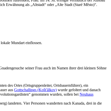
Böhmen führenden, Pfad. Im 14. Jh. erfolgte vermutlich der Ausbau
ich Erwähnung als „Altstadt“ oder „Alte Stadt (Staré Město)“.
 lokale Mundart einflossen.
Gnadengesuche seiner Frau auch im Namen ihrer drei kleinen Söhne
en des Ortes (Ortsgruppenleiter, Ortsbauernführer), ein
Bauer aus
Gottschallings (Košťálkov)
wurde gefoltert und danach
evolutionsgardisten“ genommen wurden, sollen bei
Neuhaus
erg) landeten. Vier Personen wanderten nach Kanada, drei in die