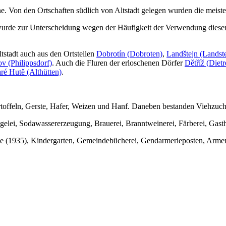
one. Von den Ortschaften südlich von Altstadt gelegen wurden die meiste
 wurde zur Unterscheidung wegen der Häufigkeit der Verwendung dieser
stadt auch aus den Ortsteilen
Dobrotín (Dobroten)
,
Landštejn (Landst
ov (Philippsdorf)
. Auch die Fluren der erloschenen Dörfer
Dětříž (Dietr
aré Hutě (Althütten)
.
toffeln, Gerste, Hafer, Weizen und Hanf. Daneben bestanden Viehzuch
gelei, Sodawassererzeugung, Brauerei, Branntweinerei, Färberei, Gas
hule (1935), Kindergarten, Gemeindebücherei, Gendarmerieposten, Armen