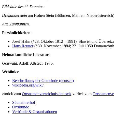
Bildsäule des hl. Donatus
.
Dreiländerstein
am Hohen Stein (Böhmen, Mähren, Niederösterreich
Alte Zunftfahnen
.
Persönlichkeiten
:
Josef Hahn (*28. Oktober 1912 – 1991), Slawist und Übersetze
Hans Reutter
(*30. November 1884; 22. Juli 1950 Donauwörth),
Heimatkundliche Literatur
:
Gottwald
, Adolf: Altstadt, 1975.
Weblinks
:
Beschreibung der Gemeinde (deutsch)
wikipedia.org/wiki/
zurück zum
Ortsnamenverzeichnis deutsch
, zurück zum
Ortsnamenver
Südmährerhof
Ortskunde
Verbände & Organisationen