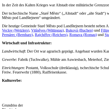
In der Zeit des Kalten Krieges war Altstadt eine militärische Grenzz
Der tschechische Name „Staré Město“ („Altstadt“ oder „alte Stadt“)
Město pod Landštejnem“ umgeändert.
Die heutige Gemeinde Staré Město pod Landštejnem besteht neben Alt
Veclov (Wetzlers)
,
Vitíněves (Wittingau)
,
Buková (Buchen)
und
Filip
Pernárec (Bernharz)
,
Rajchéřov (Reichers)
,
Romava (Romau)
und
St
Wirtschaft und Infrastruktur:
Landwirtschaft
: Der Ort war agrarisch geprägt. Angebaut wurden Kar
Gewerbe
: Fabrik (Tuchwalke), Mühle am Auwiesbach, Meierhof, Zie
Einrichtungen
: Postamt, Volksschule (dreiklassig), tschechische Sc
Freiw. Feuerwehr (1880), Raiffeisenkasse.
Kulturerbe:
Grundriss der