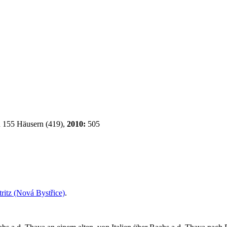
 155 Häusern (419),
2010:
505
ritz (Nová Bystřice)
.