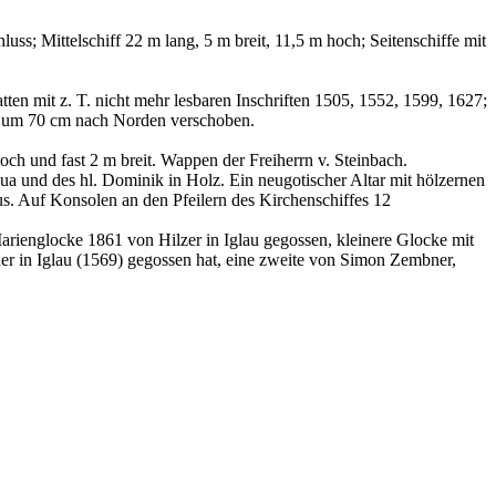
luss; Mittelschiff 22 m lang, 5 m breit, 11,5 m hoch; Seitenschiffe mit
en mit z. T. nicht mehr lesbaren Inschriften 1505, 1552, 1599, 1627;
e um 70 cm nach Norden verschoben.
ch und fast 2 m breit. Wappen der Freiherrn v. Steinbach.
adua und des hl. Dominik in Holz. Ein neugotischer Altar mit hölzernen
hus. Auf Konsolen an den Pfeilern des Kirchenschiffes 12
Marienglocke 1861 von Hilzer in Iglau gegossen, kleinere Glocke mit
r in Iglau (1569) gegossen hat, eine zweite von Simon Zembner,