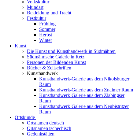
Volkskultur
Mundart
Bekleidung und Tracht
Festkultur
Frühling
Sommer
Herbst
Winter
Kunst
Die Kunst und Kunsthandwerk in Südmähren
Südmährische Galerie in Retz
Personen der Bildenden Kunst
Bücher & Zeitschriften
Kunsthandwerk
Kunsthandwerk-Galerie aus dem Nikolsburger
Raum
Kunsthandwerk-Galerie aus dem Znaimer Raum
Kunsthandwerk-Galerie aus dem Zlabingser
Raum
Kunsthandwerk-Galerie aus dem Neubistritzer
Raum
Ortskunde
Ortsnamen deutsch
Ortsnamen tschechisch
Gedenkstätten