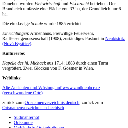
Daneben wurden
Viehwirtschaft
und
Fischzucht
betrieben. Der
Brandteich umfasste eine Fläche von 33 ha, der Grundlteich nur 6
ha.
Die einklassige
Schule
wurde 1885 errichtet.
Einrichtungen
: Armenhaus, Freiwillige Feuerwehr,
Raiffeisengenossenschaft (1908), zuständiges Postamt in
Neubistritz
(Nová Bystřice)
.
Kulturerbe
:
Kapelle des hl. Michael
: aus 1714; 1883 durch einen Turm
vergrößert. Zwei Glocken von F. Gössner in Wien.
Weblinks
:
Alte Ansichten und Wüstung auf www.zanikleobce.cz
(verschwundene Orte)
zurück zum
Ortsnamenverzeichnis deutsch
, zurück zum
Ortsnamenverzeichnis tschechisch
Südmährerhof
Ortskunde
Verbände & Organisationen