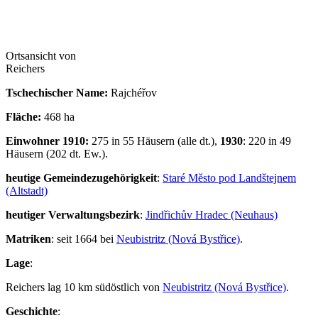
Ortsansicht von
Reichers
Tschechischer Name:
Rajchéřov
Fläche:
468 ha
Einwohner 1910:
275 in 55 Häusern (alle dt.),
1930
: 220 in 49
Häusern (202 dt. Ew.).
heutige Gemeindezugehörigkeit
:
Staré Město pod Landštejnem
(Altstadt)
heutiger Verwaltungsbezirk
:
Jindřichův Hradec (Neuhaus)
Matriken
: seit 1664 bei
Neubistritz (Nová Bystřice)
.
Lage
:
Reichers lag 10 km südöstlich von
Neubistritz (Nová Bystřice)
.
Geschichte
: