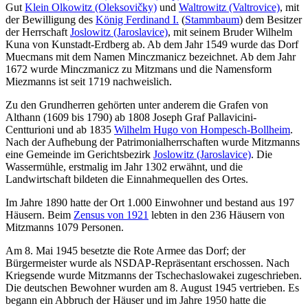
Gut
Klein Olkowitz (Oleksovičky)
und
Waltrowitz (Valtrovice)
, mit
der Bewilligung des
König Ferdinand I.
(
Stammbaum
) dem Besitzer
der Herrschaft
Joslowitz (Jaroslavice)
, mit seinem Bruder Wilhelm
Kuna von Kunstadt-Erdberg ab. Ab dem Jahr 1549 wurde das Dorf
Muecmans mit dem Namen Minczmanicz bezeichnet. Ab dem Jahr
1672 wurde Minczmanicz zu Mitzmans und die Namensform
Miezmanns ist seit 1719 nachweislich.
Zu den Grundherren gehörten unter anderem die Grafen von
Althann (1609 bis 1790) ab 1808 Joseph Graf Pallavicini-
Centturioni und ab 1835
Wilhelm Hugo von Hompesch-Bollheim
.
Nach der Aufhebung der Patrimonialherrschaften wurde Mitzmanns
eine Gemeinde im Gerichtsbezirk
Joslowitz (Jaroslavice)
. Die
Wassermühle, erstmalig im Jahr 1302 erwähnt, und die
Landwirtschaft bildeten die Einnahmequellen des Ortes.
Im Jahre 1890 hatte der Ort 1.000 Einwohner und bestand aus 197
Häusern. Beim
Zensus von 1921
lebten in den 236 Häusern von
Mitzmanns 1079 Personen.
Am 8. Mai 1945 besetzte die Rote Armee das Dorf; der
Bürgermeister wurde als NSDAP-Repräsentant erschossen. Nach
Kriegsende wurde Mitzmanns der Tschechaslowakei zugeschrieben.
Die deutschen Bewohner wurden am 8. August 1945 vertrieben. Es
begann ein Abbruch der Häuser und im Jahre 1950 hatte die