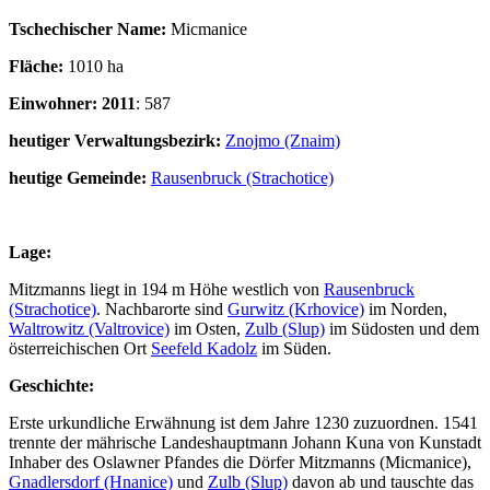
Tschechischer Name:
Micmanice
Fläche:
1010 ha
Einwohner:
2011
: 587
heutiger Verwaltungsbezirk:
Znojmo (Znaim)
heutige Gemeinde:
Rausenbruck (Strachotice)
Lage:
Mitzmanns liegt in 194 m Höhe westlich von
Rausenbruck
(Strachotice)
. Nachbarorte sind
Gurwitz (Krhovice)
im Norden,
Waltrowitz (Valtrovice)
im Osten,
Zulb (Slup)
im Südosten und dem
österreichischen Ort
Seefeld Kadolz
im Süden.
Geschichte:
Erste urkundliche Erwähnung ist dem Jahre 1230 zuzuordnen. 1541
trennte der mährische Landeshauptmann Johann Kuna von Kunstadt
Inhaber des Oslawner Pfandes die Dörfer Mitzmanns (Micmanice),
Gnadlersdorf (Hnanice)
und
Zulb (Slup)
davon ab und tauschte das