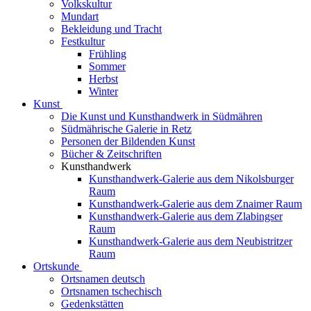
Volkskultur
Mundart
Bekleidung und Tracht
Festkultur
Frühling
Sommer
Herbst
Winter
Kunst
Die Kunst und Kunsthandwerk in Südmähren
Südmährische Galerie in Retz
Personen der Bildenden Kunst
Bücher & Zeitschriften
Kunsthandwerk
Kunsthandwerk-Galerie aus dem Nikolsburger
Raum
Kunsthandwerk-Galerie aus dem Znaimer Raum
Kunsthandwerk-Galerie aus dem Zlabingser
Raum
Kunsthandwerk-Galerie aus dem Neubistritzer
Raum
Ortskunde
Ortsnamen deutsch
Ortsnamen tschechisch
Gedenkstätten