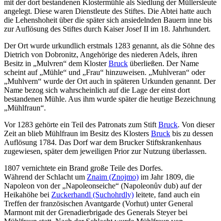
mit der dort bestandenen Klostermühle als Siedlung der Müllersleute
angelegt. Diese waren Dienstleute des Stiftes. Die Abtei hatte auch
die Lehenshoheit über die später sich ansiedelnden Bauern inne bis
zur Auflösung des Stiftes durch Kaiser Josef II im 18. Jahrhundert.
Der Ort wurde urkundlich erstmals 1283 genannt, als die Söhne des
Dietrich von Dobronitz, Angehörige des niederen Adels, ihren
Besitz in „Mulvren“ dem Kloster
Bruck
überließen. Der Name
scheint auf „Mühle“ und „Frau“ hinzuweisen. „Muhlveran“ oder
„Muhlvern“ wurde der Ort auch in späteren Urkunden genannt. Der
Name bezog sich wahrscheinlich auf die Lage der einst dort
bestandenen Mühle. Aus ihm wurde später die heutige Bezeichnung
„Mühlfraun“.
Vor 1283 gehörte ein Teil des Patronats zum Stift
Bruck
. Von dieser
Zeit an blieb Mühlfraun im Besitz des Klosters
Bruck
bis zu dessen
Auflösung 1784. Das Dorf war dem Brucker Stiftskrankenhaus
zugewiesen, später dem jeweiligen Prior zur Nutzung überlassen.
1807 vernichtete ein Brand große Teile des Dorfes.
Während der Schlacht um
Znaim (Znojmo)
im Jahr 1809, die
Napoleon von der „Napoleonseiche“ (Napoleonův dub) auf der
Heikahöhe bei
Zuckerhandl (Suchohrdly)
leitete, fand auch ein
Treffen der französischen Avantgarde (Vorhut) unter General
Marmont mit der Grenadierbrigade des Generals Steyer bei