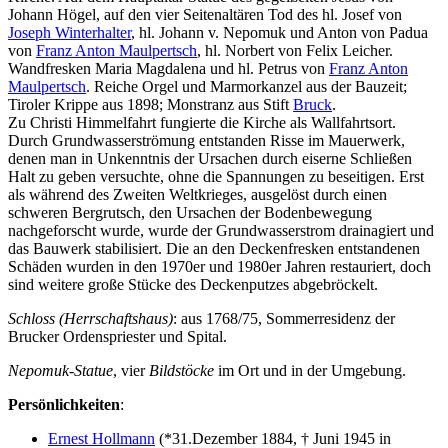
Johann Högel, auf den vier Seitenaltären Tod des hl. Josef von
Joseph Winterhalter
, hl. Johann v. Nepomuk und Anton von Padua
von
Franz Anton Maulpertsch
, hl. Norbert von Felix Leicher.
Wandfresken Maria Magdalena und hl. Petrus von
Franz Anton
Maulpertsch
. Reiche Orgel und Marmorkanzel aus der Bauzeit;
Tiroler Krippe aus 1898; Monstranz aus Stift
Bruck
.
Zu Christi Himmelfahrt fungierte die Kirche als Wallfahrtsort.
Durch Grundwasserströmung entstanden Risse im Mauerwerk,
denen man in Unkenntnis der Ursachen durch eiserne Schließen
Halt zu geben versuchte, ohne die Spannungen zu beseitigen. Erst
als während des Zweiten Weltkrieges, ausgelöst durch einen
schweren Bergrutsch, den Ursachen der Bodenbewegung
nachgeforscht wurde, wurde der Grundwasserstrom drainagiert und
das Bauwerk stabilisiert. Die an den Deckenfresken entstandenen
Schäden wurden in den 1970er und 1980er Jahren restauriert, doch
sind weitere große Stücke des Deckenputzes abgebröckelt.
Schloss (Herrschaftshaus)
: aus 1768/75, Sommerresidenz der
Brucker Ordenspriester und Spital.
Nepomuk-Statue
, vier
Bildstöcke
im Ort und in der Umgebung.
Persönlichkeiten
:
Ernest Hollmann
(*31.Dezember 1884, † Juni 1945 in