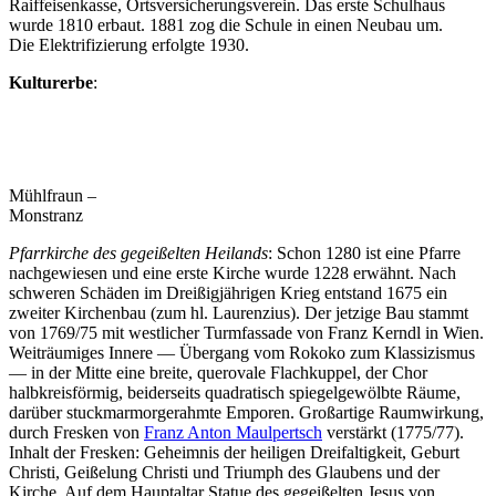
Raiffeisenkasse, Ortsversicherungsverein. Das erste Schulhaus
wurde 1810 erbaut. 1881 zog die Schule in einen Neubau um.
Die Elektrifizierung erfolgte 1930.
Kulturerbe
:
Mühlfraun –
Monstranz
Pfarrkirche des gegeißelten Heilands
: Schon 1280 ist eine Pfarre
nachgewiesen und eine erste Kirche wurde 1228 erwähnt. Nach
schweren Schäden im Dreißigjährigen Krieg entstand 1675 ein
zweiter Kirchenbau (zum hl. Laurenzius). Der jetzige Bau stammt
von 1769/75 mit westlicher Turmfassade von Franz Kerndl in Wien.
Weiträumiges Innere — Übergang vom Rokoko zum Klassizismus
— in der Mitte eine breite, querovale Flachkuppel, der Chor
halbkreisförmig, beiderseits quadratisch spiegelgewölbte Räume,
darüber stuckmarmorgerahmte Emporen. Großartige Raumwirkung,
durch Fresken von
Franz Anton Maulpertsch
verstärkt (1775/77).
Inhalt der Fresken: Geheimnis der heiligen Dreifaltigkeit, Geburt
Christi, Geißelung Christi und Triumph des Glaubens und der
Kirche. Auf dem Hauptaltar Statue des gegeißelten Jesus von