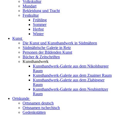
Volkskultur
Mundart
Bekleidung und Tracht
Festkultur
Frühling
Sommer
Herbst
Winter
Kunst
Die Kunst und Kunsthandwerk in Südmähren
Südmährische Galerie in Retz
Personen der Bildenden Kunst
Bücher & Zeitschriften
Kunsthandwerk
Kunsthandwerk-Galerie aus dem Nikolsburger
Raum
Kunsthandwerk-Galerie aus dem Znaimer Raum
Kunsthandwerk-Galerie aus dem Zlabingser
Raum
Kunsthandwerk-Galerie aus dem Neubistritzer
Raum
Ortskunde
Ortsnamen deutsch
Ortsnamen tschechisch
Gedenkstätten