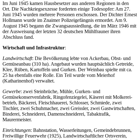
Im Juni 1945 kamen Hausbesetzer aus anderen Regionen in den
Ort. Die Nachkriegsexzesse forderten einige Todesopfer: Am 27.
Juni 1945 wurden mehrere Personen erschossen. Der Dichter Ernest
Hollmann wurde im Znaimer Polizeigefängnis ermordet. Am 9.
August 1945 begann die Zwangsaussiedlung, die im März 1946 mit
der Ausweisung der letzten 32 deutschen Mühlfrauner ihren
Abschluss fand.
Wirtschaft und Infrastruktur
:
Landwirtschaft
: Die Bevölkerung lebte von Ackerbau, Obst- und
Gemüseanbau (310 ha). Angebaut wurden hauptsächlich Getreide,
Klee, Rüben, Kartoffeln und Gurken. Der Weinbau spielte mit ca.
25 ha ebenfalls eine Rolle. Ein Teil wurde vom Meierhof
(Katharinenhof) verwaltet.
Gewerbe
: zwei Steinbrüche, Mühle, Gurken- und
Gemüsekonservenfabrik, Ringofenziegelei, Käserei mit Molkerei-
betrieb, Bäckerei, Fleischhauerei, Schlosser, Schmiede, zwei
Tischler, zwei Schuhmacher, zwei Greissler, zwei Gastwirtschaften,
Binderei, Schneiderei, Damenschneiderei, Tabaktrafik,
Maurermeister.
Einrichtungen
: Bahnstation, Wasserleitungen, Gemeindebrunnen,
Freiwillige Feuerwehr (1925), Landwirtschaftlicher Ortsverein,