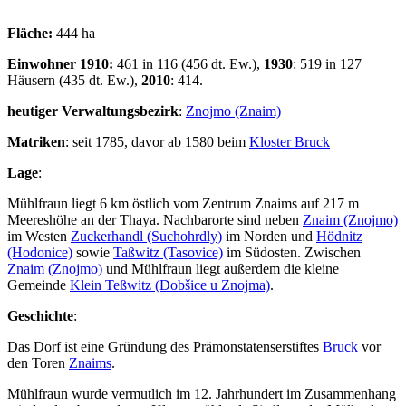
Fläche:
444 ha
Einwohner 1910:
461 in 116 (456 dt. Ew.),
1930
: 519 in 127
Häusern (435 dt. Ew.),
2010
: 414.
heutiger Verwaltungsbezirk
:
Znojmo (Znaim)
Matriken
: seit 1785, davor ab 1580 beim
Kloster Bruck
Lage
:
Mühlfraun liegt 6 km östlich vom Zentrum Znaims auf 217 m
Meereshöhe an der Thaya. Nachbarorte sind neben
Znaim (Znojmo)
im Westen
Zuckerhandl (Suchohrdly)
im Norden und
Hödnitz
(Hodonice)
sowie
Taßwitz (Tasovice)
im Südosten. Zwischen
Znaim (Znojmo)
und Mühlfraun liegt außerdem die kleine
Gemeinde
Klein Teßwitz (Dobšice u Znojma)
.
Geschichte
:
Das Dorf ist eine Gründung des Prämonstatenserstiftes
Bruck
vor
den Toren
Znaims
.
Mühlfraun wurde vermutlich im 12. Jahrhundert im Zusammenhang