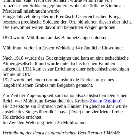
Mühlfraun statt. Nach der Schlacht wurde Mühlfraun von
französischen Soldaten geplündert, wobei die örtliche Kirche als
Pferdestall missbraucht wurde.
Einige Jahrzehnte später im Preußisch-Österreichischen Krieg,
besetzten preußische Soldaten den Ort, plünderten diesen aber nicht.
Die Bewohner waren davor mit bepackten Wagen geflohen.
1870 wurde Mühlfraun an das Bahnnetz angeschlossen.
Mühlfraun verlor im Ersten Weltkrieg 14 männliche Einwohner.
Nach 1918 wurde das Gut enteignet und kam an eine tschechische
Aktiengesellschaft und wurde unter tschechischen Familien
aufgeteilt. 1931 kam es zur Errichtung einer tschechischsprachigen
Schule im Ort.
1927 wurde bei einem Grundaushub die Entdeckung eines
langobardischen Grabes mit Beigaben gemacht.
Zur Zeit der Zugehörigkeit zum nationalsozialistischen Deutschen
Reich war Mühlfraun Bestandteil des Kreises
Znaim (Znojmo)
.
1942 zerstörte ein Erdrutsch zehn Häuser. Im gleichen Jahr wurde
anstelle des Steges über die Thaya (Dyje) eine vier Meter breite
Holzbrücke errichtet.
Im Zweiten Weltkrieg fielen 26 Mühlfrauner.
Vertreibung der deutschsüdmährischen Bevölkerung 1945/46
: