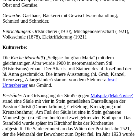
Obst und Gemüse.
Gewerbe
: Gasthaus, Bäckerei mit Gewischtwarenhandlung,
Schmied und Schneider.
Einrichtungen
: Ortsbücherei (1910), Milchgenossenschaft (1921),
Volksschule (1878), Elektrifizierung (1921).
Kulturerbe
:
Die
Kirche Mariahilf
(„Seligste Jungfrau Maria“) mit dem
gleichnamigen Altar wurde 1900 in neoromanischem Stil
(Historismus) erbaut. Der Altar ist mit Statuen des hl. Josef und der
hl. Anna geschmückt. Die innere Ausstattung (hl. Grab, Kanzel,
Kreuzweg, Altargeländer) stammt von dem Steinmetz
Josef
Untersberger
aus Gmünd.
Pestsäule
: Am Ortsausgang der Straße gegen
Malspitz (Malešovice)
stand eine Säule mit vier in Stein gemeißelten Darstellungen der
Passion Christi (Dornenkrönung, Geißelung, Kreuzigung und
Kreuzabnahme). Am Fuß der Säule ist eine in Stein gehauene
Mannesfigur (ca. 60 cm hoch) mit zwei gekreuzten Knüppeln. Das
Standbild wurde später im Kirchhof links der Kirchentüre
aufgestellt. Die Säule erinnert an das Wüten der Pest im Jahr 1521,
der die Mehrzahl der Bewohner zum Opfer fiel. Im Jahr 1923 wurde