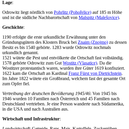
Lage
:
Odrowitz liegt nördlich von
Pohrlitz (Pohořelice)
auf 185 m Höhe
und ist die südliche Nachbarortschaft von
Malspitz (Malešovice)
.
Geschichte
:
1190 erfolgte die erste urkundliche Erwähnung unter den
Gründungsgütern des Klosters Bruck bei
Znaim (Znojmo)
zu dessen
Besitz es bis 1540 gehörte. 1283 wurde Odrowitz nochmals
urkundlich genannt.
1521 wütete die Pest und entvölkerte die Ortschaft fast vollständig.
1578 gehörte Odrowitz zum Gut
Wostitz (Vlasatice)
. Da die
Wostitzer protestantisch waren, wurden ihre Güter 1619 konfisziert.
1622 kam die Ortschaft an Kardinal
Franz Fürst von Dietrichstein
.
Im Jahre 1822 wütete ein Großbrand, welchem fast der gesamte Ort
zum Opfer fiel.
Vertreibung der deutschen Bevölkerung 1945/46
: Von 1945 bis
1946 wurden 10 Familien nach Österreich und 45 Familien nach
Deutschland vertrieben. Je eine Person wanderte nach Südamerika,
in die USA und nach Australien aus.
Wirtschaft und Infrastruktur
:
Landwirtschaft
: Getreide, Raps, Mais, Kartoffeln, Zuckerrüben,