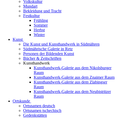
Volkskultur
Mundart
Bekleidung und Tracht
Festkultur
Frühling
Sommer
Herbst
Winter
Kunst
Die Kunst und Kunsthandwerk in Südmähren
Südmährische Galerie in Retz
Personen der Bildenden Kunst
Bücher & Zeitschriften
Kunsthandwerk
Kunsthandwerk-Galerie aus dem Nikolsburger
Raum
Kunsthandwerk-Galerie aus dem Znaimer Raum
Kunsthandwerk-Galerie aus dem Zlabingser
Raum
Kunsthandwerk-Galerie aus dem Neubistritzer
Raum
Ortskunde
Ortsnamen deutsch
Ortsnamen tschechisch
Gedenkstätten