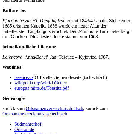
beblätterte Weintraube.
Kulturerbe
:
Pfarrkirche zur HI. Dreifaltigkeit
: erbaut 1843/47 an der Stelle einer
1685 erbauten Kapelle. 1858 wurde ein neuer Altar der
unbefleckten Empfängnis errichtet. Der 24 m hohe Turm beherbergt
drei Glocken. Die älteste Glocke stammt von 1608.
heimatkundliche Literatur
:
Lorencová
, Anna/
Beneš
, Jan: Tešetice – Kyjovice, 1987.
Weblinks
:
tesetice.cz
Offizielle Gemeindeseite (tschechisch)
wikipedia.org/wiki/Těšetice
europas-mitte.de/Toestitz.pdf
Genealogie
:
zurück zum
Ortsnamenverzeichnis deutsch
, zurück zum
Ortsnamenverzeichnis tschechisch
Südmährerhof
Ortskunde