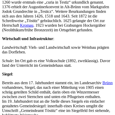
1260 wurde erstmals eine „curia in Testiz“ urkundlich genannt.
1376 erhielt der Augustinerkonvent in Alt-Brünn vom Markgrafen
Jodok Grundrechte in „Testicz“. Weitere Beurkundungen finden
sich aus den Jahren 1426, 1518 und 1643. Seit 1872 ist die
Schreibweise „Töstitz“ gebräuchlich. 1625 gelangte der Ort zur
Herrschaft
Kromau
. 1923 wurden bei Grabungen Hockergräber
(Neolithikum/frühe Bronzezeit) im Ortsgebiet gefunden.
Wirtschaft und Infrastruktur
:
Landwirtschaft
: Vieh- und Landwirtschaft sowie Weinbau prägten
das Dorfleben.
Schule
: Im Ort gab es eine Volksschule (1892, zweiklassig). Davor
fand der Unterricht im Gemeindehaus statt.
Siegel
:
Bereits aus dem 17. Jahrhundert stammt ein, im Landesarchiv
Brünn
vorhandenes, Siegel, das nach einer Mitteilung von 1905 einen
schräg geteilten Schild enthält, darin oben ein Winzermesser
zwischen zwei Sternchen und unten ein Pflugeisen enthalten.
Im 19. Jahrhundert trat an die Stelle dieses Siegels ein einfacher
gestaltetes Gemeindesiegel: innerhalb eines Kreises umgibt die
Umschrift „Gemeindeamt Töstitz“ eine im Siegelfeld frei stehende,