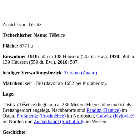
Ansicht von Töstitz
Tschechischer Name:
Těšetice
Fläche:
677 ha
Einwohner 1910:
505 in 108 Häusern (502 dt. Ew.),
1930
: 594 in
139 Häusern (559 dt. Ew.),
2010
: 507.
heutiger Verwaltungsbezirk
:
Znojmo (Znaim)
Matriken
: seit 1790 (davor ab 1652 bei Proßmeritz).
Lage
:
Töstitz (Těšetice) liegt auf ca. 236 Metern Meereshöhe und ist als
Breitangerdorf angelegt. Nachbarorte sind
Panditz (Bantice)
im
Osten,
Proßmeritz (Prosiměřice)
im Nordosten,
Gaiwitz (Kyjovice)
im Norden und
Zuckerhandl (Suchohrdly
im Westen.
Geschichte
: