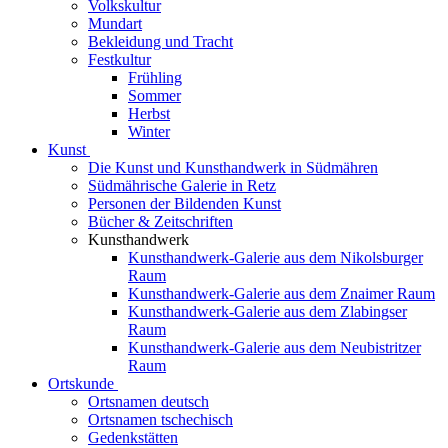
Volkskultur
Mundart
Bekleidung und Tracht
Festkultur
Frühling
Sommer
Herbst
Winter
Kunst
Die Kunst und Kunsthandwerk in Südmähren
Südmährische Galerie in Retz
Personen der Bildenden Kunst
Bücher & Zeitschriften
Kunsthandwerk
Kunsthandwerk-Galerie aus dem Nikolsburger
Raum
Kunsthandwerk-Galerie aus dem Znaimer Raum
Kunsthandwerk-Galerie aus dem Zlabingser
Raum
Kunsthandwerk-Galerie aus dem Neubistritzer
Raum
Ortskunde
Ortsnamen deutsch
Ortsnamen tschechisch
Gedenkstätten