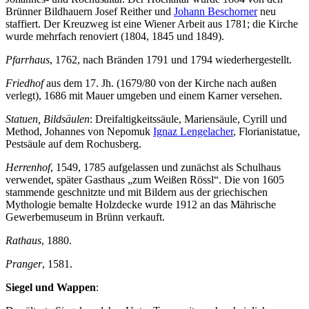
Brünner Bildhauern Josef Reither und
Johann Beschorner
neu
staffiert. Der Kreuzweg ist eine Wiener Arbeit aus 1781; die Kirche
wurde mehrfach renoviert (1804, 1845 und 1849).
Pfarrhaus
, 1762, nach Bränden 1791 und 1794 wiederhergestellt.
Friedhof
aus dem 17. Jh. (1679/80 von der Kirche nach außen
verlegt), 1686 mit Mauer umgeben und einem Karner versehen.
Statuen, Bildsäulen
: Dreifaltigkeitssäule, Mariensäule, Cyrill und
Method, Johannes von Nepomuk
Ignaz Lengelacher
, Florianistatue,
Pestsäule auf dem Rochusberg.
Herrenhof
, 1549, 1785 aufgelassen und zunächst als Schulhaus
verwendet, später Gasthaus „zum Weißen Rössl“. Die von 1605
stammende geschnitzte und mit Bildern aus der griechischen
Mythologie bemalte Holzdecke wurde 1912 an das Mährische
Gewerbemuseum in Brünn verkauft.
Rathaus
, 1880.
Pranger
, 1581.
Siegel und Wappen
: