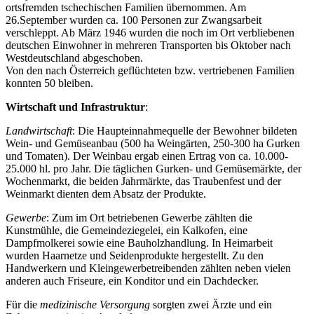
ortsfremden tschechischen Familien übernommen. Am
26.September wurden ca. 100 Personen zur Zwangsarbeit
verschleppt. Ab März 1946 wurden die noch im Ort verbliebenen
deutschen Einwohner in mehreren Transporten bis Oktober nach
Westdeutschland abgeschoben.
Von den nach Österreich geflüchteten bzw. vertriebenen Familien
konnten 50 bleiben.
Wirtschaft und Infrastruktur
:
Landwirtschaft
: Die Haupteinnahmequelle der Bewohner bildeten
Wein- und Gemüseanbau (500 ha Weingärten, 250-300 ha Gurken
und Tomaten). Der Weinbau ergab einen Ertrag von ca. 10.000-
25.000 hl. pro Jahr. Die täglichen Gurken- und Gemüsemärkte, der
Wochenmarkt, die beiden Jahrmärkte, das Traubenfest und der
Weinmarkt dienten dem Absatz der Produkte.
Gewerbe
: Zum im Ort betriebenen Gewerbe zählten die
Kunstmühle, die Gemeindeziegelei, ein Kalkofen, eine
Dampfmolkerei sowie eine Bauholzhandlung. In Heimarbeit
wurden Haarnetze und Seidenprodukte hergestellt. Zu den
Handwerkern und Kleingewerbetreibenden zählten neben vielen
anderen auch Friseure, ein Konditor und ein Dachdecker.
Für die
medizinische Versorgung
sorgten zwei Ärzte und ein