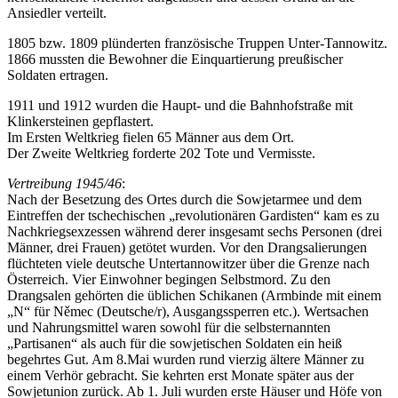
Ansiedler verteilt.
1805 bzw. 1809 plünderten französische Truppen Unter-Tannowitz.
1866 mussten die Bewohner die Einquartierung preußischer
Soldaten ertragen.
1911 und 1912 wurden die Haupt- und die Bahnhofstraße mit
Klinkersteinen gepflastert.
Im Ersten Weltkrieg fielen 65 Männer aus dem Ort.
Der Zweite Weltkrieg forderte 202 Tote und Vermisste.
Vertreibung 1945/46
:
Nach der Besetzung des Ortes durch die Sowjetarmee und dem
Eintreffen der tschechischen „revolutionären Gardisten“ kam es zu
Nachkriegsexzessen während derer insgesamt sechs Personen (drei
Männer, drei Frauen) getötet wurden. Vor den Drangsalierungen
flüchteten viele deutsche Untertannowitzer über die Grenze nach
Österreich. Vier Einwohner begingen Selbstmord. Zu den
Drangsalen gehörten die üblichen Schikanen (Armbinde mit einem
„N“ für Němec (Deutsche/r), Ausgangssperren etc.). Wertsachen
und Nahrungsmittel waren sowohl für die selbsternannten
„Partisanen“ als auch für die sowjetischen Soldaten ein heiß
begehrtes Gut. Am 8.Mai wurden rund vierzig ältere Männer zu
einem Verhör gebracht. Sie kehrten erst Monate später aus der
Sowjetunion zurück. Ab 1. Juli wurden erste Häuser und Höfe von