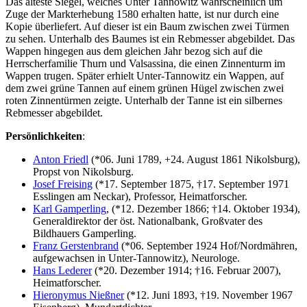
Das älteste Siegel, welches Unter Tannowitz wahrscheinlich um
Zuge der Markterhebung 1580 erhalten hatte, ist nur durch eine
Kopie überliefert. Auf dieser ist ein Baum zwischen zwei Türmen
zu sehen. Unterhalb des Baumes ist ein Rebmesser abgebildet. Das
Wappen hingegen aus dem gleichen Jahr bezog sich auf die
Herrscherfamilie Thurn und Valsassina, die einen Zinnenturm im
Wappen trugen. Später erhielt Unter-Tannowitz ein Wappen, auf
dem zwei grüne Tannen auf einem grünen Hügel zwischen zwei
roten Zinnentürmen zeigte. Unterhalb der Tanne ist ein silbernes
Rebmesser abgebildet.
Persönlichkeiten
:
Anton Friedl
(*06. Juni 1789, +24. August 1861 Nikolsburg),
Propst von Nikolsburg.
Josef Freising
(*17. September 1875, †17. September 1971
Esslingen am Neckar), Professor, Heimatforscher.
Karl Gamperling
, (*12. Dezember 1866; †14. Oktober 1934),
Generaldirektor der öst. Nationalbank, Großvater des
Bildhauers Gamperling.
Franz Gerstenbrand
(*06. September 1924 Hof/Nordmähren,
aufgewachsen in Unter-Tannowitz), Neurologe.
Hans Lederer
(*20. Dezember 1914; †16. Februar 2007),
Heimatforscher.
Hieronymus Nießner
(*12. Juni 1893, †19. November 1967