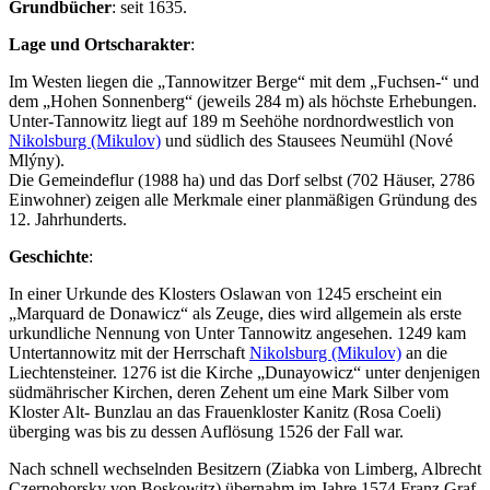
Grundbücher
: seit 1635.
Lage und Ortscharakter
:
Im Westen liegen die „Tannowitzer Berge“ mit dem „Fuchsen-“ und
dem „Hohen Sonnenberg“ (jeweils 284 m) als höchste Erhebungen.
Unter-Tannowitz liegt auf 189 m Seehöhe nordnordwestlich von
Nikolsburg (Mikulov)
und südlich des Stausees Neumühl (Nové
Mlýny).
Die Gemeindeflur (1988 ha) und das Dorf selbst (702 Häuser, 2786
Einwohner) zeigen alle Merkmale einer planmäßigen Gründung des
12. Jahrhunderts.
Geschichte
:
In einer Urkunde des Klosters Oslawan von 1245 erscheint ein
„Marquard de Donawicz“ als Zeuge, dies wird allgemein als erste
urkundliche Nennung von Unter Tannowitz angesehen. 1249 kam
Untertannowitz mit der Herrschaft
Nikolsburg (Mikulov)
an die
Liechtensteiner. 1276 ist die Kirche „Dunayowicz“ unter denjenigen
südmährischer Kirchen, deren Zehent um eine Mark Silber vom
Kloster Alt- Bunzlau an das Frauenkloster Kanitz (Rosa Coeli)
überging was bis zu dessen Auflösung 1526 der Fall war.
Nach schnell wechselnden Besitzern (Ziabka von Limberg, Albrecht
Czernohorsky von Boskowitz) übernahm im Jahre 1574 Franz Graf