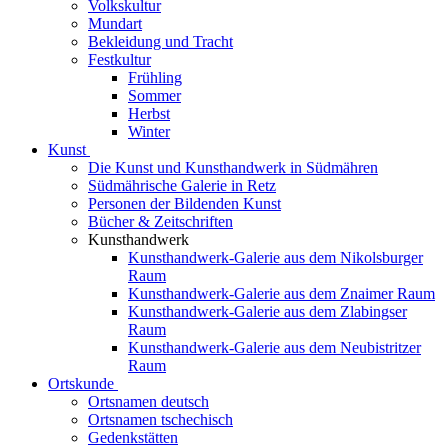
Volkskultur
Mundart
Bekleidung und Tracht
Festkultur
Frühling
Sommer
Herbst
Winter
Kunst
Die Kunst und Kunsthandwerk in Südmähren
Südmährische Galerie in Retz
Personen der Bildenden Kunst
Bücher & Zeitschriften
Kunsthandwerk
Kunsthandwerk-Galerie aus dem Nikolsburger
Raum
Kunsthandwerk-Galerie aus dem Znaimer Raum
Kunsthandwerk-Galerie aus dem Zlabingser
Raum
Kunsthandwerk-Galerie aus dem Neubistritzer
Raum
Ortskunde
Ortsnamen deutsch
Ortsnamen tschechisch
Gedenkstätten