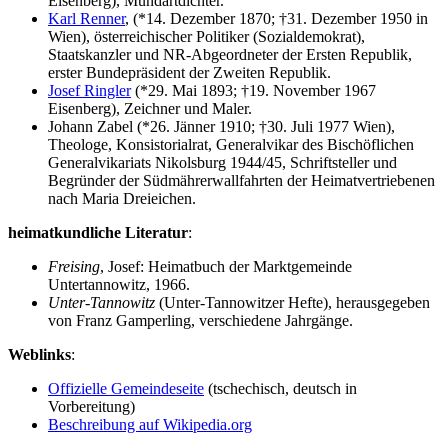
Eisenberg), Mundartdichter.
Karl Renner
, (*14. Dezember 1870; †31. Dezember 1950 in
Wien), österreichischer Politiker (Sozialdemokrat),
Staatskanzler und NR-Abgeordneter der Ersten Republik,
erster Bundepräsident der Zweiten Republik.
Josef Ringler
(*29. Mai 1893; †19. November 1967
Eisenberg), Zeichner und Maler.
Johann Zabel (*26. Jänner 1910; †30. Juli 1977 Wien),
Theologe, Konsistorialrat, Generalvikar des Bischöflichen
Generalvikariats Nikolsburg 1944/45, Schriftsteller und
Begründer der Südmährerwallfahrten der Heimatvertriebenen
nach Maria Dreieichen.
heimatkundliche Literatur
:
Freising
, Josef: Heimatbuch der Marktgemeinde
Untertannowitz, 1966.
Unter-Tannowitz
(Unter-Tannowitzer Hefte), herausgegeben
von Franz Gamperling, verschiedene Jahrgänge.
Weblinks
:
Offizielle Gemeindeseite
(tschechisch, deutsch in
Vorbereitung)
Beschreibung auf Wikipedia.org