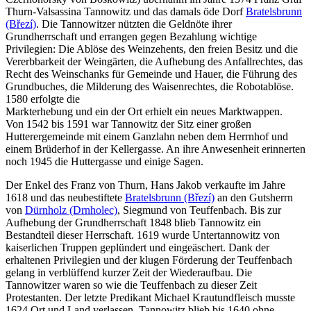
Thurn-Valsassina Tannowitz und das damals öde Dorf
Bratelsbrunn
(Březí)
. Die Tannowitzer nützten die Geldnöte ihrer
Grundherrschaft und errangen gegen Bezahlung wichtige
Privilegien: Die Ablöse des Weinzehents, den freien Besitz und die
Vererbbarkeit der Weingärten, die Aufhebung des Anfallrechtes, das
Recht des Weinschanks für Gemeinde und Hauer, die Führung des
Grundbuches, die Milderung des Waisenrechtes, die Robotablöse.
1580 erfolgte die
Markterhebung und ein der Ort erhielt ein neues Marktwappen.
Von 1542 bis 1591 war Tannowitz der Sitz einer großen
Hutterergemeinde mit einem Ganzlahn neben dem Herrnhof und
einem Brüderhof in der Kellergasse. An ihre Anwesenheit erinnerten
noch 1945 die Huttergasse und einige Sagen.
Der Enkel des Franz von Thurn, Hans Jakob verkaufte im Jahre
1618 und das neubestiftete
Bratelsbrunn (Březí)
an den Gutsherrn
von
Dürnholz (Drnholec)
, Siegmund von Teuffenbach. Bis zur
Aufhebung der Grundherrschaft 1848 blieb Tannowitz ein
Bestandteil dieser Herrschaft. 1619 wurde Untertannowitz von
kaiserlichen Truppen geplündert und eingeäschert. Dank der
erhaltenen Privilegien und der klugen Förderung der Teuffenbach
gelang in verblüffend kurzer Zeit der Wiederaufbau. Die
Tannowitzer waren so wie die Teuffenbach zu dieser Zeit
Protestanten. Der letzte Predikant Michael Krautundfleisch musste
1624 Ort und Land verlassen, Tannowitz blieb bis 1640 ohne