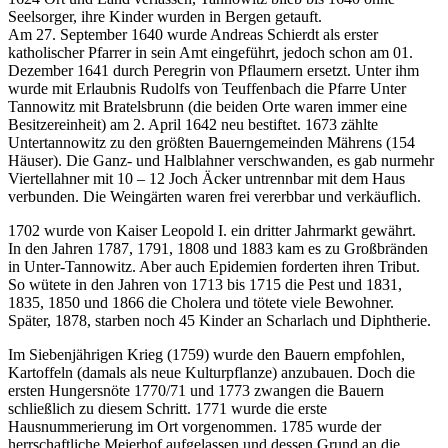
Seelsorger, ihre Kinder wurden in Bergen getauft.
Am 27. September 1640 wurde Andreas Schierdt als erster
katholischer Pfarrer in sein Amt eingeführt, jedoch schon am 01.
Dezember 1641 durch Peregrin von Pflaumern ersetzt. Unter ihm
wurde mit Erlaubnis Rudolfs von Teuffenbach die Pfarre Unter
Tannowitz mit Bratelsbrunn (die beiden Orte waren immer eine
Besitzereinheit) am 2. April 1642 neu bestiftet. 1673 zählte
Untertannowitz zu den größten Bauerngemeinden Mährens (154
Häuser). Die Ganz- und Halblahner verschwanden, es gab nurmehr
Viertellahner mit 10 – 12 Joch Äcker untrennbar mit dem Haus
verbunden. Die Weingärten waren frei vererbbar und verkäuflich.
1702 wurde von Kaiser Leopold I. ein dritter Jahrmarkt gewährt.
In den Jahren 1787, 1791, 1808 und 1883 kam es zu Großbränden
in Unter-Tannowitz. Aber auch Epidemien forderten ihren Tribut.
So wütete in den Jahren von 1713 bis 1715 die Pest und 1831,
1835, 1850 und 1866 die Cholera und tötete viele Bewohner.
Später, 1878, starben noch 45 Kinder an Scharlach und Diphtherie.
Im Siebenjährigen Krieg (1759) wurde den Bauern empfohlen,
Kartoffeln (damals als neue Kulturpflanze) anzubauen. Doch die
ersten Hungersnöte 1770/71 und 1773 zwangen die Bauern
schließlich zu diesem Schritt. 1771 wurde die erste
Hausnummerierung im Ort vorgenommen. 1785 wurde der
herrschaftliche Meierhof aufgelassen und dessen Grund an die