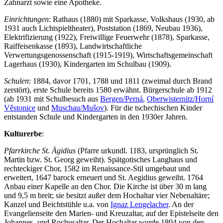
Zahnarzt sowie eine Apotheke.
Einrichtungen
: Rathaus (1880) mit Sparkasse, Volkshaus (1930, ab
1931 auch Lichtspieltheater), Poststation (1869, Neubau 1936),
Elektrifizierung (1922), Freiwillige Feuerwehr (1878), Sparkasse,
Raiffeisenkasse (1893), Landwirtschaftliche
Verwertungsgenossenschaft (1915-1919), Wirtschaftsgemeinschaft
Lagerhaus (1930), Kindergarten im Schulbau (1909).
Schulen
: 1884, davor 1701, 1788 und 1811 (zweimal durch Brand
zerstört), erste Schule bereits 1580 erwähnt. Bürgerschule ab 1912
(ab 1931 mit Schulbesuch aus
Bergen/Perná
,
Oberwisternitz/Horní
Věstonice
und
Muschau/Mušov
). Für die tschechischen Kinder
entstanden Schule und Kindergarten in den 1930er Jahren.
Kulturerbe
:
Pfarrkirche
St. Ägidius
(Pfarre urkundl. 1183, ursprünglich St.
Martin bzw. St. Georg geweiht). Spätgotisches Langhaus und
rechteckiger Chor, 1582 im Renaissance-Stil umgebaut und
erweitert, 1647 barock erneuert und St. Aegidius geweiht. 1764
Anbau einer Kapelle an den Chor. Die Kirche ist über 30 m lang
und 9,5 m breit; sie besitzt außer dem Hochaltar vier Nebenaltäre;
Kanzel und Beichtstühle u.a. von
Ignaz Lengelacher
. An der
Evangelienseite den Marien- und Kreuzaltar, auf der Epistelseite den
Johannes- und Rochusaltar. Der Hochaltar wurde 1804 von den