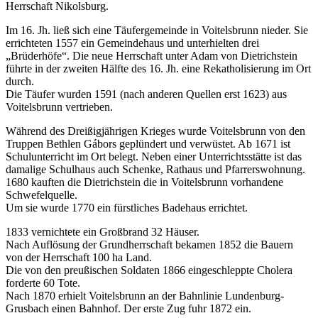
Herrschaft Nikolsburg.
Im 16. Jh. ließ sich eine Täufergemeinde in Voitelsbrunn nieder. Sie
errichteten 1557 ein Gemeindehaus und unterhielten drei
„Brüderhöfe“. Die neue Herrschaft unter Adam von Dietrichstein
führte in der zweiten Hälfte des 16. Jh. eine Rekatholisierung im Ort
durch.
Die Täufer wurden 1591 (nach anderen Quellen erst 1623) aus
Voitelsbrunn vertrieben.
Während des Dreißigjährigen Krieges wurde Voitelsbrunn von den
Truppen Bethlen Gábors geplündert und verwüstet. Ab 1671 ist
Schulunterricht im Ort belegt. Neben einer Unterrichtsstätte ist das
damalige Schulhaus auch Schenke, Rathaus und Pfarrerswohnung.
1680 kauften die Dietrichstein die in Voitelsbrunn vorhandene
Schwefelquelle.
Um sie wurde 1770 ein fürstliches Badehaus errichtet.
1833 vernichtete ein Großbrand 32 Häuser.
Nach Auflösung der Grundherrschaft bekamen 1852 die Bauern
von der Herrschaft 100 ha Land.
Die von den preußischen Soldaten 1866 eingeschleppte Cholera
forderte 60 Tote.
Nach 1870 erhielt Voitelsbrunn an der Bahnlinie Lundenburg-
Grusbach einen Bahnhof. Der erste Zug fuhr 1872 ein.