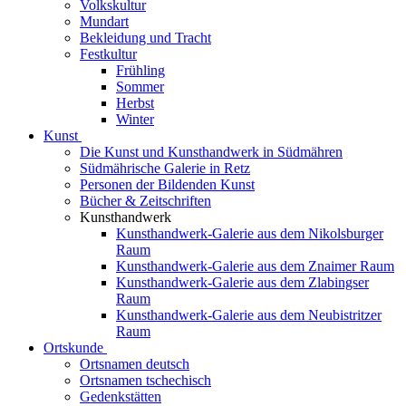
Volkskultur
Mundart
Bekleidung und Tracht
Festkultur
Frühling
Sommer
Herbst
Winter
Kunst
Die Kunst und Kunsthandwerk in Südmähren
Südmährische Galerie in Retz
Personen der Bildenden Kunst
Bücher & Zeitschriften
Kunsthandwerk
Kunsthandwerk-Galerie aus dem Nikolsburger
Raum
Kunsthandwerk-Galerie aus dem Znaimer Raum
Kunsthandwerk-Galerie aus dem Zlabingser
Raum
Kunsthandwerk-Galerie aus dem Neubistritzer
Raum
Ortskunde
Ortsnamen deutsch
Ortsnamen tschechisch
Gedenkstätten