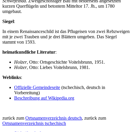
Schwefelbad
. Zweigeschossiger Bau mit beiderseits angesetzten
kurzen Querflügeln und betontem Mitteltor 17. Jh., um 1780
umgebaut.
Siegel
:
In einem Renaissanceschild ist das Pflugeisen von zwei Rebzweigen
mit je zwei Trauben und je drei Blättern umgeben. Das Siegel
stammt von 1593.
heimatkundliche Literatur
:
Holzer
, Otto: Ortsgeschichte Voitelsbrunn, 1951.
Holzer
, Otto: Liebes Voitelsbrunn, 1981.
Weblinks
:
Offizielle Gemeindeseite
(tschechisch, deutsch in
Vorbereitung)
Beschreibung auf Wikipedia.org
zurück zum
Ortsnamenverzeichnis deutsch
, zurück zum
Ortsnamenverzeichnis tschechisch