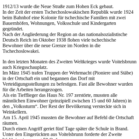
1912/13 wurde die Neue Straße zum Hohen Eck gebaut.
In der Zeit der ersten Tschechoslowakischen Republik wurde 1924
beim Bahnhof eine Kolonie für tschechische Familien mit zwei
Bauernhöfen, Wohnungen, Volksschule und Kindergarten
gegründet.
Nach der Angliederung der Region an das nationalsozialistische
Deutsch Reich im Oktober 1938 flohen viele tschechische
Bewohner über die neue Grenze im Norden in die
Tschechoslowakei.
In den letzten Monaten des Zweiten Weltkrieges wurde Voitelsbrunn
auch Kriegsschauplatz.
Im März 1945 trafen Truppen der Wehrmacht (Pioniere und Stäbe)
in der Ortschaft ein und begannen das Dorf mit
Verteidigungsstellungen zu befestigen. Fast alle Bewohner wurden
für die Arbeiten herangezogen.
Als ein Tiefflieger das Haus Nr. 197 zerstörte, mussten alle
männlichen Einwohner (prinzipiell zwischen 15 und 60 Jahren) in
den „Volkssturm“. Der Rest der Bevölkerung versteckte sich in
Weinkellern.
Am 15. April 1945 mussten die Bewohner auf Befehl die Ortschaft
räumen.
Durch einen Angriff geriet fünf Tage später die Schule in Brand.
Unter den Eingerückten aus Voitelsbrunn forderte der Zweite