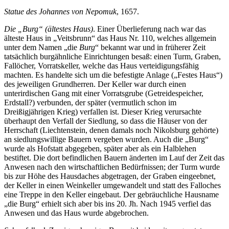
Statue des Johannes von Nepomuk
, 1657.
Die „Burg“ (ältestes Haus)
. Einer Überlieferung nach war das
älteste Haus in „Veitsbrunn“ das Haus Nr. 110, welches allgemein
unter dem Namen „die
Burg
“ bekannt war und in früherer Zeit
tatsächlich burgähnliche Einrichtungen besaß: einen Turm, Graben,
Fallöcher, Vorratskeller, welche das Haus verteidigungsfähig
machten. Es handelte sich um die befestigte Anlage („Festes Haus“)
des jeweiligen Grundherren. Der Keller war durch einen
unterirdischen Gang mit einer Vorratsgrube (Getreidespeicher,
Erdstall?) verbunden, der später (vermutlich schon im
Dreißigjährigen Krieg) verfallen ist. Dieser Krieg verursachte
überhaupt den Verfall der Siedlung, so dass die Häuser von der
Herrschaft (Liechtenstein, denen damals noch Nikolsburg gehörte)
an siedlungswillige Bauern vergeben wurden. Auch die „Burg“
wurde als Hofstatt abgegeben, später aber als ein Halblehen
bestiftet. Die dort befindlichen Bauern änderten im Lauf der Zeit das
Anwesen nach den wirtschaftlichen Bedürfnissen; der Turm wurde
bis zur Höhe des Hausdaches abgetragen, der Graben eingeebnet,
der Keller in einen Weinkeller umgewandelt und statt des Falloches
eine Treppe in den Keller eingebaut. Der gebräuchliche Hausname
„die Burg“ erhielt sich aber bis ins 20. Jh. Nach 1945 verfiel das
Anwesen und das Haus wurde abgebrochen.