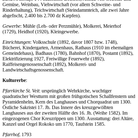
Gemüse, Weinbau, Viehwirtschaft (vor allem Schweine- und
Rinderhaltung), Teichwirtschaft (Steindammteich, alle zwei Jahre
abgefischt, 2.400 bis 2.700 dz Karpfen).
Gewerbe
: Mühle (Leh- oder Perzmühle), Molkerei, Meierhof
(1729), Heidhof (1920), Kleingewerbe.
Einrichtungen
: Volksschule (1892, davor 1807 bzw. 1748),
Bücherei, Kindergarten, Armenhaus, Rathaus (1910 im ehemaligen
Gemeindehaus), Badhaus (1780), Bahnhof (1870), Postamt (1892),
Elektrifizierung 1927, Freiwillige Feuerwehr (1892),
Raiffeisengenossenschaft (1892), Molkerei- und
Landwirtschaftsgenossenschaft.
Kulturerbe
:
Pfarrkirche
St. Veit
: ursprünglich Wehrkirche, wuchtiger
quadratischer Westturm mit großen frühgotischen Schallfenstern und
Pyramidenhelm, Kern des Langhauses und Chorquadrat um 1300.
Östliche Sakristei 17. Jh. Das Innere des kreuzgewölbten
Langhauses aus der zweiten Hälfte des 16. Jh. (Weihe 1582). Im
eingezogenen Chor Kreuzrippen um 1300. Ausstattung: drei Altäre,
Kanzel und Orgel Rokoko um 1770, Taufstein 1585.
Pfarrhof
, 1793