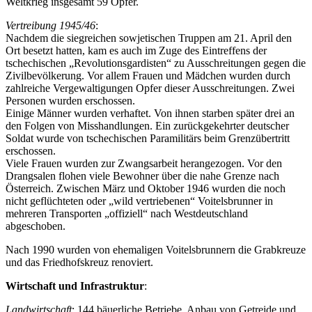
Weltkrieg insgesamt 59 Opfer.
Vertreibung 1945/46
:
Nachdem die siegreichen sowjetischen Truppen am 21. April den
Ort besetzt hatten, kam es auch im Zuge des Eintreffens der
tschechischen „Revolutionsgardisten“ zu Ausschreitungen gegen die
Zivilbevölkerung. Vor allem Frauen und Mädchen wurden durch
zahlreiche Vergewaltigungen Opfer dieser Ausschreitungen. Zwei
Personen wurden erschossen.
Einige Männer wurden verhaftet. Von ihnen starben später drei an
den Folgen von Misshandlungen. Ein zurückgekehrter deutscher
Soldat wurde von tschechischen Paramilitärs beim Grenzübertritt
erschossen.
Viele Frauen wurden zur Zwangsarbeit herangezogen. Vor den
Drangsalen flohen viele Bewohner über die nahe Grenze nach
Österreich. Zwischen März und Oktober 1946 wurden die noch
nicht geflüchteten oder „wild vertriebenen“ Voitelsbrunner in
mehreren Transporten „offiziell“ nach Westdeutschland
abgeschoben.
Nach 1990 wurden von ehemaligen Voitelsbrunnern die Grabkreuze
und das Friedhofskreuz renoviert.
Wirtschaft und Infrastruktur
:
Landwirtschaft
: 144 bäuerliche Betriebe, Anbau von Getreide und