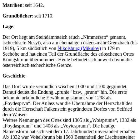
Matriken
: seit 1642.
Grundbücher
: seit 1710.
Lage
:
Der Ort liegt am Steindammteich (auch „Nimmersatt“ genannt,
tschechisch: Nesyt), also am ehemaligen österr.-mähr.Grenzbach (bis
1919), 5 km südöstlich von
Nikolsburg (Mikulov)
in 179 m
Seehöhe und hat einen Teil der Grundfläche des erloschenen Ortes
Königsbrunn übernommen. Heute befindet sich unweit davon die
österreichisch-tschechische Grenze.
Geschichte
:
Das Dorf wurde vermutlich wischen 1000 und 1100 gegründet.
Darauf deutet die Endung „prunie“ bzw. „prunn“ hin. Die erste
bekannte urkundliche Erwähnung stammt von 1298 als
„Foydesprvn“. Der Anlass war die Übernahme der Herrschaft des
durch die Herrschaft Falkenstein gegründeten Dorfes von Seifried
dem Waisen.
Weitere Nennungen des Ortes sind 1305 als „Woisprunie“, 1332 als
„Foydasprunn“ und 1408 als „Voytesprunn“. Die heutige
Namensform hat sich seit dem 17. Jahrhundert unverändert erhalten.
Ab 1332 war Voitelsbrunn bis 1560 Bestandteil der Liechtensteiner