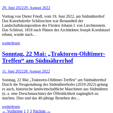
29. Juni 2022
29. August 2022
Vortrag von Dieter Friedl, vom 19. Juni 2022, am Südmährerhof
Das Katzelsdorfer Schlösschen war Bestandteil der
Landschaftskomposition des Fürsten Johann I. von Liechtenstein.
Das Schlössl, 1818 nach Plänen des Architekten Joseph Kornhäusel
erbaut, wurde nach…
weiterlesen
Sonntag, 22 Mai: „Traktoren-Oldtimer-
Treffen“ am Südmährerhof
11. Juni 2022
28. August 2022
Sonntag, 22 Mai „Traktoren-Oldtimer-Treffen“ am Südmährerhof
Durch die Neugestaltung des Südmährerhofes (2019-2022) gelang
es auch, historische landwirtschaftliche Maschinen aus Südmähren
(u. a. eine Dreschmaschine) der Öffentlichkeit zugänglich zu
machen. Dies und das 40-jährige Bestehen des…
weiterlesen
← Vorherige
1
2
3
Nächste →