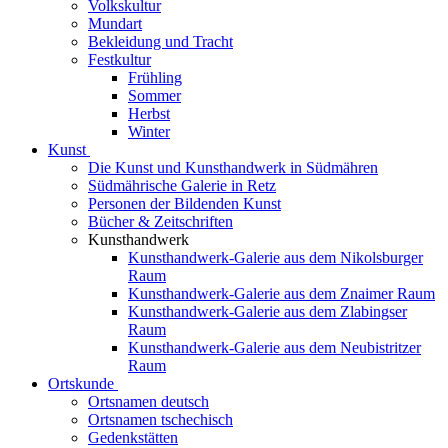
Volkskultur
Mundart
Bekleidung und Tracht
Festkultur
Frühling
Sommer
Herbst
Winter
Kunst
Die Kunst und Kunsthandwerk in Südmähren
Südmährische Galerie in Retz
Personen der Bildenden Kunst
Bücher & Zeitschriften
Kunsthandwerk
Kunsthandwerk-Galerie aus dem Nikolsburger
Raum
Kunsthandwerk-Galerie aus dem Znaimer Raum
Kunsthandwerk-Galerie aus dem Zlabingser
Raum
Kunsthandwerk-Galerie aus dem Neubistritzer
Raum
Ortskunde
Ortsnamen deutsch
Ortsnamen tschechisch
Gedenkstätten