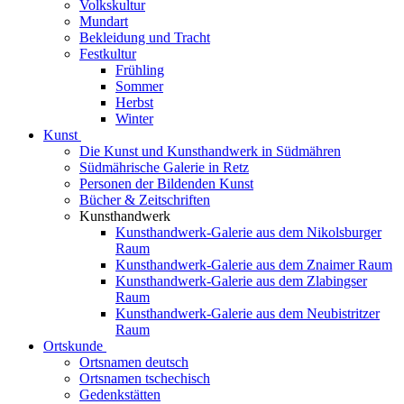
Volkskultur
Mundart
Bekleidung und Tracht
Festkultur
Frühling
Sommer
Herbst
Winter
Kunst
Die Kunst und Kunsthandwerk in Südmähren
Südmährische Galerie in Retz
Personen der Bildenden Kunst
Bücher & Zeitschriften
Kunsthandwerk
Kunsthandwerk-Galerie aus dem Nikolsburger
Raum
Kunsthandwerk-Galerie aus dem Znaimer Raum
Kunsthandwerk-Galerie aus dem Zlabingser
Raum
Kunsthandwerk-Galerie aus dem Neubistritzer
Raum
Ortskunde
Ortsnamen deutsch
Ortsnamen tschechisch
Gedenkstätten