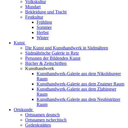
Volkskultur
Mundart
Bekleidung und Tracht
Festkultur
Frühling
Sommer
Herbst
Winter
Kunst
Die Kunst und Kunsthandwerk in Südmähren
Südmährische Galerie in Retz
Personen der Bildenden Kunst
Bücher & Zeitschriften
Kunsthandwerk
Kunsthandwerk-Galerie aus dem Nikolsburger
Raum
Kunsthandwerk-Galerie aus dem Znaimer Raum
Kunsthandwerk-Galerie aus dem Zlabingser
Raum
Kunsthandwerk-Galerie aus dem Neubistritzer
Raum
Ortskunde
Ortsnamen deutsch
Ortsnamen tschechisch
Gedenkstätten