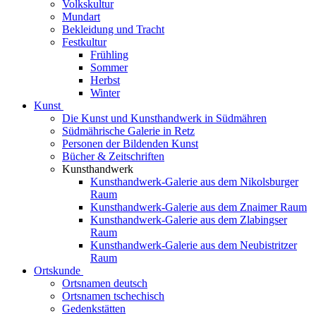
Volkskultur
Mundart
Bekleidung und Tracht
Festkultur
Frühling
Sommer
Herbst
Winter
Kunst
Die Kunst und Kunsthandwerk in Südmähren
Südmährische Galerie in Retz
Personen der Bildenden Kunst
Bücher & Zeitschriften
Kunsthandwerk
Kunsthandwerk-Galerie aus dem Nikolsburger
Raum
Kunsthandwerk-Galerie aus dem Znaimer Raum
Kunsthandwerk-Galerie aus dem Zlabingser
Raum
Kunsthandwerk-Galerie aus dem Neubistritzer
Raum
Ortskunde
Ortsnamen deutsch
Ortsnamen tschechisch
Gedenkstätten