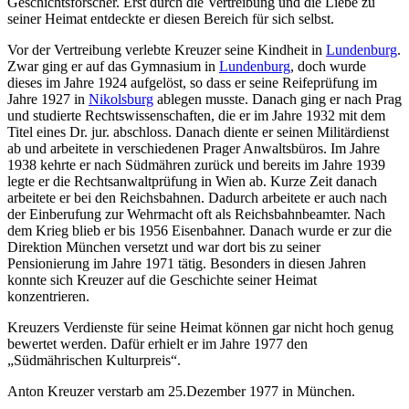
Geschichtsforscher. Erst durch die Vertreibung und die Liebe zu
seiner Heimat entdeckte er diesen Bereich für sich selbst.
Vor der Vertreibung verlebte Kreuzer seine Kindheit in
Lundenburg
.
Zwar ging er auf das Gymnasium in
Lundenburg
, doch wurde
dieses im Jahre 1924 aufgelöst, so dass er seine Reifeprüfung im
Jahre 1927 in
Nikolsburg
ablegen musste. Danach ging er nach Prag
und studierte Rechtswissenschaften, die er im Jahre 1932 mit dem
Titel eines Dr. jur. abschloss. Danach diente er seinen Militärdienst
ab und arbeitete in verschiedenen Prager Anwaltsbüros. Im Jahre
1938 kehrte er nach Südmähren zurück und bereits im Jahre 1939
legte er die Rechtsanwaltprüfung in Wien ab. Kurze Zeit danach
arbeitete er bei den Reichsbahnen. Dadurch arbeitete er auch nach
der Einberufung zur Wehrmacht oft als Reichsbahnbeamter. Nach
dem Krieg blieb er bis 1956 Eisenbahner. Danach wurde er zur die
Direktion München versetzt und war dort bis zu seiner
Pensionierung im Jahre 1971 tätig. Besonders in diesen Jahren
konnte sich Kreuzer auf die Geschichte seiner Heimat
konzentrieren.
Kreuzers Verdienste für seine Heimat können gar nicht hoch genug
bewertet werden. Dafür erhielt er im Jahre 1977 den
„Südmährischen Kulturpreis“.
Anton Kreuzer verstarb am 25.Dezember 1977 in München.