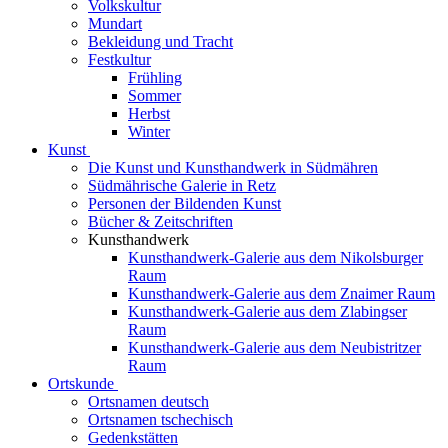
Volkskultur
Mundart
Bekleidung und Tracht
Festkultur
Frühling
Sommer
Herbst
Winter
Kunst
Die Kunst und Kunsthandwerk in Südmähren
Südmährische Galerie in Retz
Personen der Bildenden Kunst
Bücher & Zeitschriften
Kunsthandwerk
Kunsthandwerk-Galerie aus dem Nikolsburger
Raum
Kunsthandwerk-Galerie aus dem Znaimer Raum
Kunsthandwerk-Galerie aus dem Zlabingser
Raum
Kunsthandwerk-Galerie aus dem Neubistritzer
Raum
Ortskunde
Ortsnamen deutsch
Ortsnamen tschechisch
Gedenkstätten