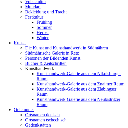
Volkskultur
Mundart
Bekleidung und Tracht
Festkultur
Frühling
Sommer
Herbst
Winter
Kunst
Die Kunst und Kunsthandwerk in Südmähren
Südmährische Galerie in Retz
Personen der Bildenden Kunst
Bücher & Zeitschriften
Kunsthandwerk
Kunsthandwerk-Galerie aus dem Nikolsburger
Raum
Kunsthandwerk-Galerie aus dem Znaimer Raum
Kunsthandwerk-Galerie aus dem Zlabingser
Raum
Kunsthandwerk-Galerie aus dem Neubistritzer
Raum
Ortskunde
Ortsnamen deutsch
Ortsnamen tschechisch
Gedenkstätten