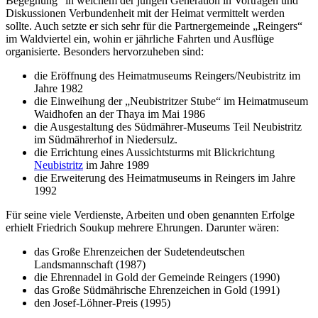
Begegnung“ in welchem der jungen Generation in Vorträgen und
Diskussionen Verbundenheit mit der Heimat vermittelt werden
sollte. Auch setzte er sich sehr für die Partnergemeinde „Reingers“
im Waldviertel ein, wohin er jährliche Fahrten und Ausflüge
organisierte. Besonders hervorzuheben sind:
die Eröffnung des Heimatmuseums Reingers/Neubistritz im
Jahre 1982
die Einweihung der „Neubistritzer Stube“ im Heimatmuseum
Waidhofen an der Thaya im Mai 1986
die Ausgestaltung des Südmährer-Museums Teil Neubistritz
im Südmährerhof in Niedersulz.
die Errichtung eines Aussichtsturms mit Blickrichtung
Neubistritz
im Jahre 1989
die Erweiterung des Heimatmuseums in Reingers im Jahre
1992
Für seine viele Verdienste, Arbeiten und oben genannten Erfolge
erhielt Friedrich Soukup mehrere Ehrungen. Darunter wären:
das Große Ehrenzeichen der Sudetendeutschen
Landsmannschaft (1987)
die Ehrennadel in Gold der Gemeinde Reingers (1990)
das Große Südmährische Ehrenzeichen in Gold (1991)
den Josef-Löhner-Preis (1995)