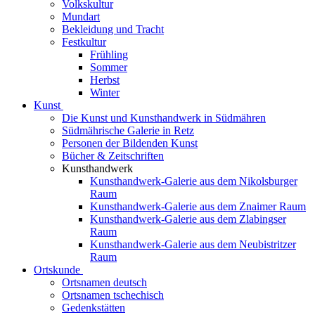
Volkskultur
Mundart
Bekleidung und Tracht
Festkultur
Frühling
Sommer
Herbst
Winter
Kunst
Die Kunst und Kunsthandwerk in Südmähren
Südmährische Galerie in Retz
Personen der Bildenden Kunst
Bücher & Zeitschriften
Kunsthandwerk
Kunsthandwerk-Galerie aus dem Nikolsburger
Raum
Kunsthandwerk-Galerie aus dem Znaimer Raum
Kunsthandwerk-Galerie aus dem Zlabingser
Raum
Kunsthandwerk-Galerie aus dem Neubistritzer
Raum
Ortskunde
Ortsnamen deutsch
Ortsnamen tschechisch
Gedenkstätten