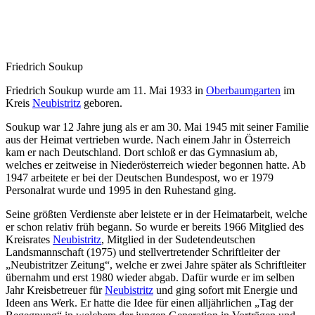
Friedrich Soukup
Friedrich Soukup wurde am 11. Mai 1933 in
Oberbaumgarten
im
Kreis
Neubistritz
geboren.
Soukup war 12 Jahre jung als er am 30. Mai 1945 mit seiner Familie
aus der Heimat vertrieben wurde. Nach einem Jahr in Österreich
kam er nach Deutschland. Dort schloß er das Gymnasium ab,
welches er zeitweise in Niederösterreich wieder begonnen hatte. Ab
1947 arbeitete er bei der Deutschen Bundespost, wo er 1979
Personalrat wurde und 1995 in den Ruhestand ging.
Seine größten Verdienste aber leistete er in der Heimatarbeit, welche
er schon relativ früh begann. So wurde er bereits 1966 Mitglied des
Kreisrates
Neubistritz
, Mitglied in der Sudetendeutschen
Landsmannschaft (1975) und stellvertretender Schriftleiter der
„Neubistritzer Zeitung“, welche er zwei Jahre später als Schriftleiter
übernahm und erst 1980 wieder abgab. Dafür wurde er im selben
Jahr Kreisbetreuer für
Neubistritz
und ging sofort mit Energie und
Ideen ans Werk. Er hatte die Idee für einen alljährlichen „Tag der