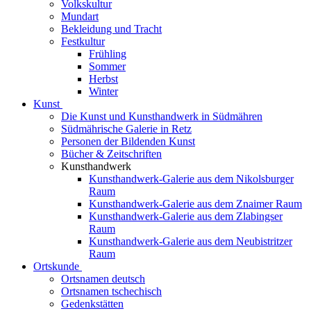
Volkskultur
Mundart
Bekleidung und Tracht
Festkultur
Frühling
Sommer
Herbst
Winter
Kunst
Die Kunst und Kunsthandwerk in Südmähren
Südmährische Galerie in Retz
Personen der Bildenden Kunst
Bücher & Zeitschriften
Kunsthandwerk
Kunsthandwerk-Galerie aus dem Nikolsburger
Raum
Kunsthandwerk-Galerie aus dem Znaimer Raum
Kunsthandwerk-Galerie aus dem Zlabingser
Raum
Kunsthandwerk-Galerie aus dem Neubistritzer
Raum
Ortskunde
Ortsnamen deutsch
Ortsnamen tschechisch
Gedenkstätten