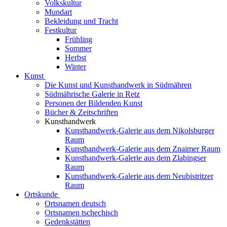
Volkskultur
Mundart
Bekleidung und Tracht
Festkultur
Frühling
Sommer
Herbst
Winter
Kunst
Die Kunst und Kunsthandwerk in Südmähren
Südmährische Galerie in Retz
Personen der Bildenden Kunst
Bücher & Zeitschriften
Kunsthandwerk
Kunsthandwerk-Galerie aus dem Nikolsburger
Raum
Kunsthandwerk-Galerie aus dem Znaimer Raum
Kunsthandwerk-Galerie aus dem Zlabingser
Raum
Kunsthandwerk-Galerie aus dem Neubistritzer
Raum
Ortskunde
Ortsnamen deutsch
Ortsnamen tschechisch
Gedenkstätten