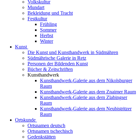
Volkskultur
Mundart
Bekleidung und Tracht
Festkultur
Frühling
Sommer
Herbst
Winter
Kunst
Die Kunst und Kunsthandwerk in Südmähren
Südmährische Galerie in Retz
Personen der Bildenden Kunst
Bücher & Zeitschriften
Kunsthandwerk
Kunsthandwerk-Galerie aus dem Nikolsburger
Raum
Kunsthandwerk-Galerie aus dem Znaimer Raum
Kunsthandwerk-Galerie aus dem Zlabingser
Raum
Kunsthandwerk-Galerie aus dem Neubistritzer
Raum
Ortskunde
Ortsnamen deutsch
Ortsnamen tschechisch
Gedenkstätten