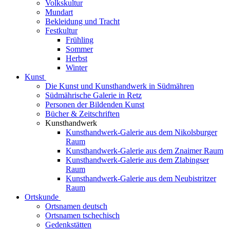
Volkskultur
Mundart
Bekleidung und Tracht
Festkultur
Frühling
Sommer
Herbst
Winter
Kunst
Die Kunst und Kunsthandwerk in Südmähren
Südmährische Galerie in Retz
Personen der Bildenden Kunst
Bücher & Zeitschriften
Kunsthandwerk
Kunsthandwerk-Galerie aus dem Nikolsburger
Raum
Kunsthandwerk-Galerie aus dem Znaimer Raum
Kunsthandwerk-Galerie aus dem Zlabingser
Raum
Kunsthandwerk-Galerie aus dem Neubistritzer
Raum
Ortskunde
Ortsnamen deutsch
Ortsnamen tschechisch
Gedenkstätten