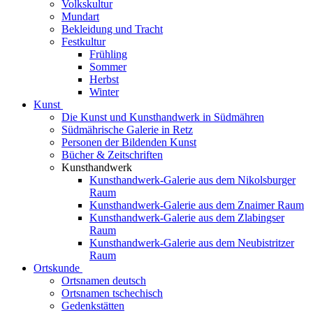
Volkskultur
Mundart
Bekleidung und Tracht
Festkultur
Frühling
Sommer
Herbst
Winter
Kunst
Die Kunst und Kunsthandwerk in Südmähren
Südmährische Galerie in Retz
Personen der Bildenden Kunst
Bücher & Zeitschriften
Kunsthandwerk
Kunsthandwerk-Galerie aus dem Nikolsburger
Raum
Kunsthandwerk-Galerie aus dem Znaimer Raum
Kunsthandwerk-Galerie aus dem Zlabingser
Raum
Kunsthandwerk-Galerie aus dem Neubistritzer
Raum
Ortskunde
Ortsnamen deutsch
Ortsnamen tschechisch
Gedenkstätten