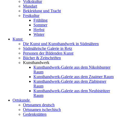
Volkskultur
Mundart
Bekleidung und Tracht
Festkultur
Frühling
Sommer
Herbst
Winter
Kunst
Die Kunst und Kunsthandwerk in Südmähren
Südmährische Galerie in Retz
Personen der Bildenden Kunst
Bücher & Zeitschriften
Kunsthandwerk
Kunsthandwerk-Galerie aus dem Nikolsburger
Raum
Kunsthandwerk-Galerie aus dem Znaimer Raum
Kunsthandwerk-Galerie aus dem Zlabingser
Raum
Kunsthandwerk-Galerie aus dem Neubistritzer
Raum
Ortskunde
Ortsnamen deutsch
Ortsnamen tschechisch
Gedenkstätten