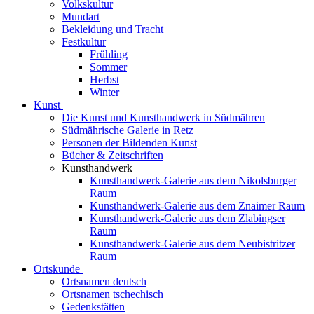
Volkskultur
Mundart
Bekleidung und Tracht
Festkultur
Frühling
Sommer
Herbst
Winter
Kunst
Die Kunst und Kunsthandwerk in Südmähren
Südmährische Galerie in Retz
Personen der Bildenden Kunst
Bücher & Zeitschriften
Kunsthandwerk
Kunsthandwerk-Galerie aus dem Nikolsburger
Raum
Kunsthandwerk-Galerie aus dem Znaimer Raum
Kunsthandwerk-Galerie aus dem Zlabingser
Raum
Kunsthandwerk-Galerie aus dem Neubistritzer
Raum
Ortskunde
Ortsnamen deutsch
Ortsnamen tschechisch
Gedenkstätten