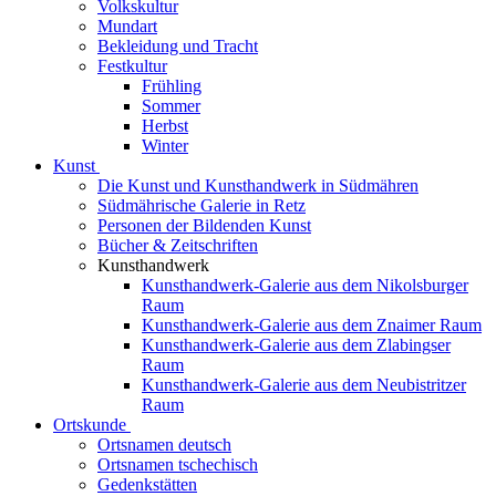
Volkskultur
Mundart
Bekleidung und Tracht
Festkultur
Frühling
Sommer
Herbst
Winter
Kunst
Die Kunst und Kunsthandwerk in Südmähren
Südmährische Galerie in Retz
Personen der Bildenden Kunst
Bücher & Zeitschriften
Kunsthandwerk
Kunsthandwerk-Galerie aus dem Nikolsburger
Raum
Kunsthandwerk-Galerie aus dem Znaimer Raum
Kunsthandwerk-Galerie aus dem Zlabingser
Raum
Kunsthandwerk-Galerie aus dem Neubistritzer
Raum
Ortskunde
Ortsnamen deutsch
Ortsnamen tschechisch
Gedenkstätten