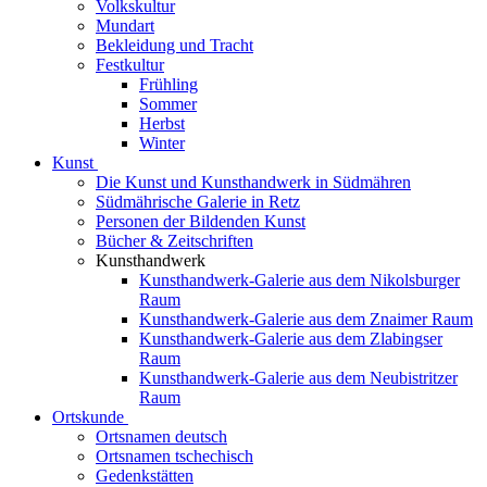
Volkskultur
Mundart
Bekleidung und Tracht
Festkultur
Frühling
Sommer
Herbst
Winter
Kunst
Die Kunst und Kunsthandwerk in Südmähren
Südmährische Galerie in Retz
Personen der Bildenden Kunst
Bücher & Zeitschriften
Kunsthandwerk
Kunsthandwerk-Galerie aus dem Nikolsburger
Raum
Kunsthandwerk-Galerie aus dem Znaimer Raum
Kunsthandwerk-Galerie aus dem Zlabingser
Raum
Kunsthandwerk-Galerie aus dem Neubistritzer
Raum
Ortskunde
Ortsnamen deutsch
Ortsnamen tschechisch
Gedenkstätten