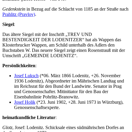
Gedenkstein
in Bezug auf die Schlacht von 1185 an der Straße nach
Prahlitz (Pravlov)
.
Siegel
:
Das ältere Siegel mit der Inschrift „TREV UND
BESTENDIGKEIT DER LODENITZER“ hat als Wappen das
Klosterbrucker Wappen, am Schild unterhalb des Adlers den
Buchstaben W. Das neuere Siegel zeigt einen Rosenstrauß mit der
Umschrift „GEMEINDE LODENITZ“.
Persönlichkeiten
:
Josef Luksch
(*06. März 1866 Lodenitz, +26. November
1936 Lodenitz), Abgeordneter im Mährischen Landtag und
im Reichsrat für den Bund der Landwirte. Senator in Prag
und Genossenschafter. Mitinitiator für den Bau der
Eisenbahnlinie Pohrlitz-Branowitz.
Josef Holik
(*23. Juni 1902, +28. Juni 1973 in Würzburg),
Genossenschaftsexperte.
heimatkundliche Literatur
:
Glotz
, Josef: Lodenitz. Schicksale eines südmährischen Dorfes an