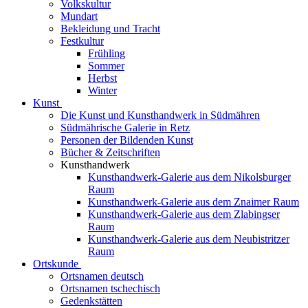
Volkskultur
Mundart
Bekleidung und Tracht
Festkultur
Frühling
Sommer
Herbst
Winter
Kunst
Die Kunst und Kunsthandwerk in Südmähren
Südmährische Galerie in Retz
Personen der Bildenden Kunst
Bücher & Zeitschriften
Kunsthandwerk
Kunsthandwerk-Galerie aus dem Nikolsburger
Raum
Kunsthandwerk-Galerie aus dem Znaimer Raum
Kunsthandwerk-Galerie aus dem Zlabingser
Raum
Kunsthandwerk-Galerie aus dem Neubistritzer
Raum
Ortskunde
Ortsnamen deutsch
Ortsnamen tschechisch
Gedenkstätten