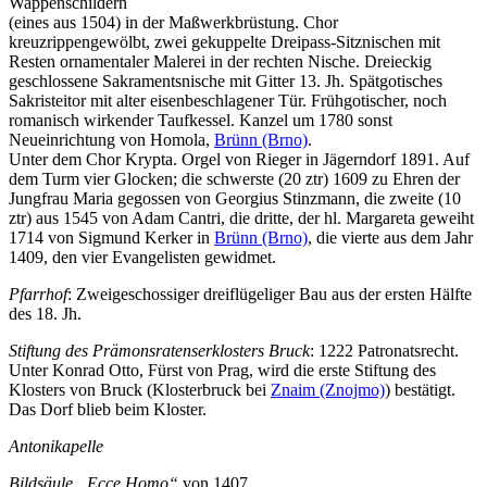
Wappenschildern
(eines aus 1504) in der Maßwerkbrüstung. Chor
kreuzrippengewölbt, zwei gekuppelte Dreipass-Sitznischen mit
Resten ornamentaler Malerei in der rechten Nische. Dreieckig
geschlossene Sakramentsnische mit Gitter 13. Jh. Spätgotisches
Sakristeitor mit alter eisenbeschlagener Tür. Frühgotischer, noch
romanisch wirkender Taufkessel. Kanzel um 1780 sonst
Neueinrichtung von Homola,
Brünn (Brno)
.
Unter dem Chor Krypta. Orgel von Rieger in Jägerndorf 1891. Auf
dem Turm vier Glocken; die schwerste (20 ztr) 1609 zu Ehren der
Jungfrau Maria gegossen von Georgius Stinzmann, die zweite (10
ztr) aus 1545 von Adam Cantri, die dritte, der hl. Margareta geweiht
1714 von Sigmund Kerker in
Brünn (Brno)
, die vierte aus dem Jahr
1409, den vier Evangelisten gewidmet.
Pfarrhof
: Zweigeschossiger dreiflügeliger Bau aus der ersten Hälfte
des 18. Jh.
Stiftung des Prämonsratenserklosters Bruck
: 1222 Patronatsrecht.
Unter Konrad Otto, Fürst von Prag, wird die erste Stiftung des
Klosters von Bruck (Klosterbruck bei
Znaim (Znojmo)
) bestätigt.
Das Dorf blieb beim Kloster.
Antonikapelle
Bildsäule „Ecce Homo“
von 1407