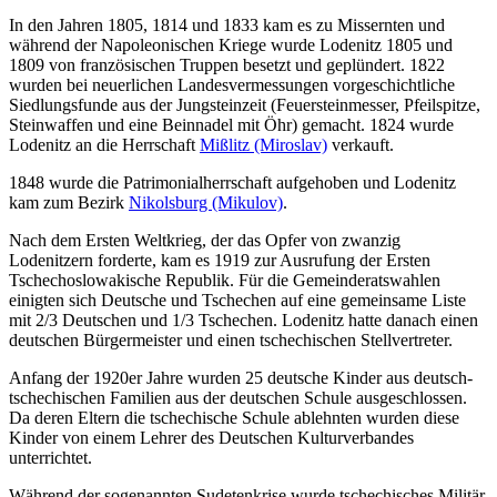
In den Jahren 1805, 1814 und 1833 kam es zu Missernten und
während der Napoleonischen Kriege wurde Lodenitz 1805 und
1809 von französischen Truppen besetzt und geplündert. 1822
wurden bei neuerlichen Landesvermessungen vorgeschichtliche
Siedlungsfunde aus der Jungsteinzeit (Feuersteinmesser, Pfeilspitze,
Steinwaffen und eine Beinnadel mit Öhr) gemacht. 1824 wurde
Lodenitz an die Herrschaft
Mißlitz (Miroslav)
verkauft.
1848 wurde die Patrimonialherrschaft aufgehoben und Lodenitz
kam zum Bezirk
Nikolsburg (Mikulov)
.
Nach dem Ersten Weltkrieg, der das Opfer von zwanzig
Lodenitzern forderte, kam es 1919 zur Ausrufung der Ersten
Tschechoslowakische Republik. Für die Gemeinderatswahlen
einigten sich Deutsche und Tschechen auf eine gemeinsame Liste
mit 2/3 Deutschen und 1/3 Tschechen. Lodenitz hatte danach einen
deutschen Bürgermeister und einen tschechischen Stellvertreter.
Anfang der 1920er Jahre wurden 25 deutsche Kinder aus deutsch-
tschechischen Familien aus der deutschen Schule ausgeschlossen.
Da deren Eltern die tschechische Schule ablehnten wurden diese
Kinder von einem Lehrer des Deutschen Kulturverbandes
unterrichtet.
Während der sogenannten Sudetenkrise wurde tschechisches Militär