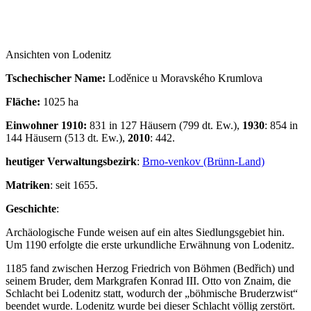
Ansichten von Lodenitz
Tschechischer Name:
Loděnice u Moravského Krumlova
Fläche:
1025 ha
Einwohner 1910:
831 in 127 Häusern (799 dt. Ew.),
1930
: 854 in
144 Häusern (513 dt. Ew.),
2010
: 442.
heutiger Verwaltungsbezirk
:
Brno-venkov (Brünn-Land)
Matriken
: seit 1655.
Geschichte
:
Archäologische Funde weisen auf ein altes Siedlungsgebiet hin.
Um 1190 erfolgte die erste urkundliche Erwähnung von Lodenitz.
1185 fand zwischen Herzog Friedrich von Böhmen (Bedřich) und
seinem Bruder, dem Markgrafen Konrad III. Otto von Znaim, die
Schlacht bei Lodenitz statt, wodurch der „böhmische Bruderzwist“
beendet wurde. Lodenitz wurde bei dieser Schlacht völlig zerstört.