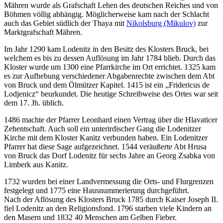
Mähren wurde als Grafschaft Lehen des deutschen Reiches und von
Böhmen völlig abhängig. Möglicherweise kam nach der Schlacht
auch das Gebiet südlich der Thaya mit
Nikolsburg (Mikulov)
zur
Marktgrafschaft Mähren.
Im Jahr 1290 kam Lodenitz in den Besitz des Klosters Bruck, bei
welchem es bis zu dessen Auflösung im Jahr 1784 blieb. Durch das
Kloster wurde um 1300 eine Pfarrkirche im Ort errichtet. 1325 kam
es zur Aufhebung verschiedener Abgabenrechte zwischen dem Abt
von Bruck und dem Ölmützer Kapitel. 1415 ist ein „Fridericus de
Lodjenicz“ beurkundet. Die heutige Schreibweise des Ortes war seit
dem 17. Jh. üblich.
1486 machte der Pfarrer Leonhard einen Vertrag über die Hlavaticer
Zehentschaft. Auch soll ein unterirdischer Gang die Lodenitzer
Kirche mit dem Kloster Kanitz verbunden haben. Ein Lodenitzer
Pfarrer hat diese Sage aufgezeichnet. 1544 veräußerte Abt Hrusa
von Bruck das Dorf Lodenitz für sechs Jahre an Georg Zsabka von
Limberk aus Kanitz.
1732 wurden bei einer Landvermessung die Orts- und Flurgrenzen
festgelegt und 1775 eine Hausnummerierung durchgeführt.
Nach der Aflösung des Klosters Bruck 1785 durch Kaiser Joseph II.
fiel Lodenitz an den Religionsfond. 1796 starben viele Kindern an
den Masern und 1832 40 Menschen am Gelben Fieber.