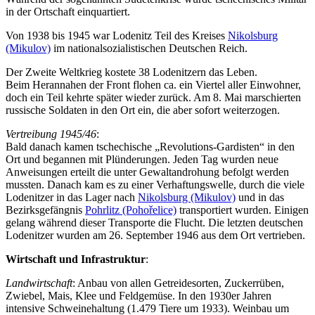
in der Ortschaft einquartiert.
Von 1938 bis 1945 war Lodenitz Teil des Kreises
Nikolsburg
(Mikulov)
im nationalsozialistischen Deutschen Reich.
Der Zweite Weltkrieg kostete 38 Lodenitzern das Leben.
Beim Herannahen der Front flohen ca. ein Viertel aller Einwohner,
doch ein Teil kehrte später wieder zurück. Am 8. Mai marschierten
russische Soldaten in den Ort ein, die aber sofort weiterzogen.
Vertreibung 1945/46
:
Bald danach kamen tschechische „Revolutions-Gardisten“ in den
Ort und begannen mit Plünderungen. Jeden Tag wurden neue
Anweisungen erteilt die unter Gewaltandrohung befolgt werden
mussten. Danach kam es zu einer Verhaftungswelle, durch die viele
Lodenitzer in das Lager nach
Nikolsburg (Mikulov)
und in das
Bezirksgefängnis
Pohrlitz (Pohořelice)
transportiert wurden. Einigen
gelang während dieser Transporte die Flucht. Die letzten deutschen
Lodenitzer wurden am 26. September 1946 aus dem Ort vertrieben.
Wirtschaft und Infrastruktur
:
Landwirtschaft
: Anbau von allen Getreidesorten, Zuckerrüben,
Zwiebel, Mais, Klee und Feldgemüse. In den 1930er Jahren
intensive Schweinehaltung (1.479 Tiere um 1933). Weinbau um