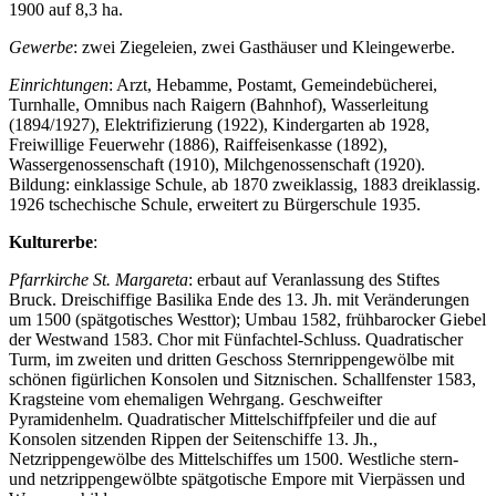
1900 auf 8,3 ha.
Gewerbe
: zwei Ziegeleien, zwei Gasthäuser und Kleingewerbe.
Einrichtungen
: Arzt, Hebamme, Postamt, Gemeindebücherei,
Turnhalle, Omnibus nach Raigern (Bahnhof), Wasserleitung
(1894/1927), Elektrifizierung (1922), Kindergarten ab 1928,
Freiwillige Feuerwehr (1886), Raiffeisenkasse (1892),
Wassergenossenschaft (1910), Milchgenossenschaft (1920).
Bildung: einklassige Schule, ab 1870 zweiklassig, 1883 dreiklassig.
1926 tschechische Schule, erweitert zu Bürgerschule 1935.
Kulturerbe
:
Pfarrkirche St. Margareta
: erbaut auf Veranlassung des Stiftes
Bruck. Dreischiffige Basilika Ende des 13. Jh. mit Veränderungen
um 1500 (spätgotisches Westtor); Umbau 1582, frühbarocker Giebel
der Westwand 1583. Chor mit Fünfachtel-Schluss. Quadratischer
Turm, im zweiten und dritten Geschoss Sternrippengewölbe mit
schönen figürlichen Konsolen und Sitznischen. Schallfenster 1583,
Kragsteine vom ehemaligen Wehrgang. Geschweifter
Pyramidenhelm. Quadratischer Mittelschiffpfeiler und die auf
Konsolen sitzenden Rippen der Seitenschiffe 13. Jh.,
Netzrippengewölbe des Mittelschiffes um 1500. Westliche stern-
und netzrippengewölbte spätgotische Empore mit Vierpässen und