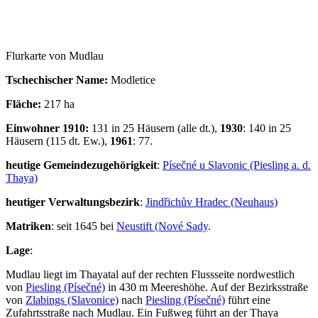
Flurkarte von Mudlau
Tschechischer Name:
Modletice
Fläche:
217 ha
Einwohner 1910:
131 in 25 Häusern (alle dt.),
1930
: 140 in 25
Häusern (115 dt. Ew.),
1961
: 77.
heutige Gemeindezugehörigkeit
:
Písečné u Slavonic (Piesling a. d.
Thaya)
heutiger Verwaltungsbezirk
:
Jindřichův Hradec (Neuhaus)
Matriken
: seit 1645 bei
Neustift (Nové Sady
.
Lage
:
Mudlau liegt im Thayatal auf der rechten Flussseite nordwestlich
von
Piesling (Písečné)
in 430 m Meereshöhe. Auf der Bezirksstraße
von
Zlabings (Slavonice)
nach
Piesling (Písečné)
führt eine
Zufahrtsstraße nach Mudlau. Ein Fußweg führt an der Thaya