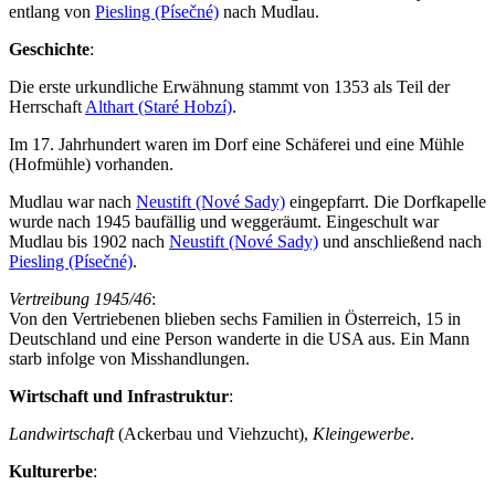
entlang von
Piesling (Písečné)
nach Mudlau.
Geschichte
:
Die erste urkundliche Erwähnung stammt von 1353 als Teil der
Herrschaft
Althart (Staré Hobzí)
.
Im 17. Jahrhundert waren im Dorf eine Schäferei und eine Mühle
(Hofmühle) vorhanden.
Mudlau war nach
Neustift (Nové Sady)
eingepfarrt. Die Dorfkapelle
wurde nach 1945 baufällig und weggeräumt. Eingeschult war
Mudlau bis 1902 nach
Neustift (Nové Sady)
und anschließend nach
Piesling (Písečné)
.
Vertreibung 1945/46
:
Von den Vertriebenen blieben sechs Familien in Österreich, 15 in
Deutschland und eine Person wanderte in die USA aus. Ein Mann
starb infolge von Misshandlungen.
Wirtschaft und Infrastruktur
:
Landwirtschaft
(Ackerbau und Viehzucht),
Kleingewerbe
.
Kulturerbe
: