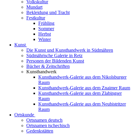
Volkskultur
Mundart
Bekleidung und Tracht
Festkultur
Frühling
Sommer
Herbst
Winter
Kunst
Die Kunst und Kunsthandwerk in Südmähren
Südmährische Galerie in Retz
Personen der Bildenden Kunst
Bücher & Zeitschriften
Kunsthandwerk
Kunsthandwerk-Galerie aus dem Nikolsburger
Raum
Kunsthandwerk-Galerie aus dem Znaimer Raum
Kunsthandwerk-Galerie aus dem Zlabingser
Raum
Kunsthandwerk-Galerie aus dem Neubistritzer
Raum
Ortskunde
Ortsnamen deutsch
Ortsnamen tschechisch
Gedenkstätten