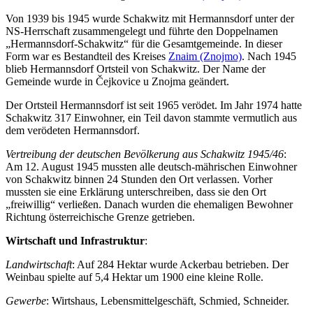
Von 1939 bis 1945 wurde Schakwitz mit Hermannsdorf unter der
NS-Herrschaft zusammengelegt und führte den Doppelnamen
„Hermannsdorf-Schakwitz“ für die Gesamtgemeinde. In dieser
Form war es Bestandteil des Kreises
Znaim (Znojmo)
. Nach 1945
blieb Hermannsdorf Ortsteil von Schakwitz. Der Name der
Gemeinde wurde in Čejkovice u Znojma geändert.
Der Ortsteil Hermannsdorf ist seit 1965 verödet. Im Jahr 1974 hatte
Schakwitz 317 Einwohner, ein Teil davon stammte vermutlich aus
dem verödeten Hermannsdorf.
Vertreibung der deutschen Bevölkerung aus Schakwitz 1945/46
:
Am 12. August 1945 mussten alle deutsch-mährischen Einwohner
von Schakwitz binnen 24 Stunden den Ort verlassen. Vorher
mussten sie eine Erklärung unterschreiben, dass sie den Ort
„freiwillig“ verließen. Danach wurden die ehemaligen Bewohner
Richtung österreichische Grenze getrieben.
Wirtschaft und Infrastruktur
:
Landwirtschaft
: Auf 284 Hektar wurde Ackerbau betrieben. Der
Weinbau spielte auf 5,4 Hektar um 1900 eine kleine Rolle.
Gewerbe
: Wirtshaus, Lebensmittelgeschäft, Schmied, Schneider.