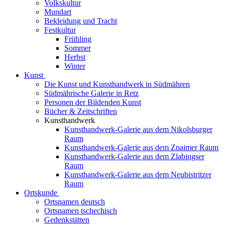
Volkskultur
Mundart
Bekleidung und Tracht
Festkultur
Frühling
Sommer
Herbst
Winter
Kunst
Die Kunst und Kunsthandwerk in Südmähren
Südmährische Galerie in Retz
Personen der Bildenden Kunst
Bücher & Zeitschriften
Kunsthandwerk
Kunsthandwerk-Galerie aus dem Nikolsburger
Raum
Kunsthandwerk-Galerie aus dem Znaimer Raum
Kunsthandwerk-Galerie aus dem Zlabingser
Raum
Kunsthandwerk-Galerie aus dem Neubistritzer
Raum
Ortskunde
Ortsnamen deutsch
Ortsnamen tschechisch
Gedenkstätten