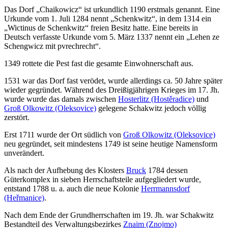
Das Dorf „Chaikowicz“ ist urkundlich 1190 erstmals genannt. Eine
Urkunde vom 1. Juli 1284 nennt „Schenkwitz“, in dem 1314 ein
„Wictinus de Schenkwitz“ freien Besitz hatte. Eine bereits in
Deutsch verfasste Urkunde vom 5. März 1337 nennt ein „Lehen ze
Schengwicz mit pvrechrecht“.
1349 rottete die Pest fast die gesamte Einwohnerschaft aus.
1531 war das Dorf fast verödet, wurde allerdings ca. 50 Jahre später
wieder gegründet. Während des Dreißigjährigen Krieges im 17. Jh.
wurde wurde das damals zwischen
Hosterlitz (Hostěradice)
und
Groß Olkowitz (Oleksovice)
gelegene Schakwitz jedoch völlig
zerstört.
Erst 1711 wurde der Ort südlich von
Groß Olkowitz (Oleksovice)
neu gegründet, seit mindestens 1749 ist seine heutige Namensform
unverändert.
Als nach der Aufhebung des Klosters
Bruck
1784 dessen
Güterkomplex in sieben Herrschaftsteile aufgegliedert wurde,
entstand 1788 u. a. auch die neue Kolonie
Herrmannsdorf
(Heřmanice)
.
Nach dem Ende der Grundherrschaften im 19. Jh. war Schakwitz
Bestandteil des Verwaltungsbezirkes
Znaim (Znojmo)