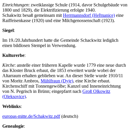
Einrichtungen
: zweiklassige Schule (1914, davor Schulgebäude von
1800 und 1829), die Elektrifizierung erfolgte 1940.
Schakwitz besaß gemeinsam mit
Herrmannsdorf (Heřmanice)
eine
Raiffeisenkasse (1920) und eine Milchgenossenschaft (1923).
Siegel
:
Im 19./20.Jahrhundert hatte die Gemeinde Schackwitz lediglich
einen bildlosen Stempel in Verwendung.
Kulturerbe
:
Kirche
: anstelle einer früheren Kapelle wurde 1779 eine neue durch
das Kloster Bruck erbaut, die 1853 erweitert wurde wobei der
Altarraum erhalten geblieben war. An dieser Stelle wurde 1910/11
von Moritz Ambros,
Mühlfraun (Dyje)
, eine Kirche erbaut.
Kirchenschiff mit Tonnengewölbe; Kanzel und Inneneinrichtung
von N. Pegrisch in Brünn; eingepfarrt nach
Groß Olkowitz
(Oleksovice)
.
Weblinks
:
europas-mitte.de/Schakwitz.pdf
(deutsch)
Genealogie
: