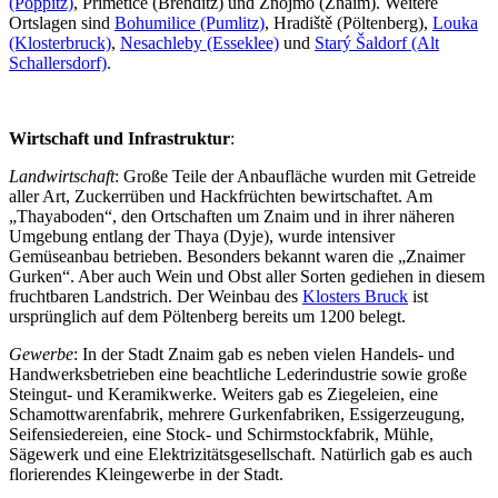
(Poppitz)
, Přímětice (Brenditz) und Znojmo (Znaim). Weitere
Ortslagen sind
Bohumilice (Pumlitz)
, Hradiště (Pöltenberg),
Louka
(Klosterbruck)
,
Nesachleby (Esseklee)
und
Starý Šaldorf (Alt
Schallersdorf)
.
Wirtschaft und Infrastruktur
:
Landwirtschaft
: Große Teile der Anbaufläche wurden mit Getreide
aller Art, Zuckerrüben und Hackfrüchten bewirtschaftet. Am
„Thayaboden“, den Ortschaften um Znaim und in ihrer näheren
Umgebung entlang der Thaya (Dyje), wurde intensiver
Gemüseanbau betrieben. Besonders bekannt waren die „Znaimer
Gurken“. Aber auch Wein und Obst aller Sorten gediehen in diesem
fruchtbaren Landstrich. Der Weinbau des
Klosters Bruck
ist
ursprünglich auf dem Pöltenberg bereits um 1200 belegt.
Gewerbe
: In der Stadt Znaim gab es neben vielen Handels- und
Handwerksbetrieben eine beachtliche Lederindustrie sowie große
Steingut- und Keramikwerke. Weiters gab es Ziegeleien, eine
Schamottwarenfabrik, mehrere Gurkenfabriken, Essigerzeugung,
Seifensiedereien, eine Stock- und Schirmstockfabrik, Mühle,
Sägewerk und eine Elektrizitätsgesellschaft. Natürlich gab es auch
florierendes Kleingewerbe in der Stadt.