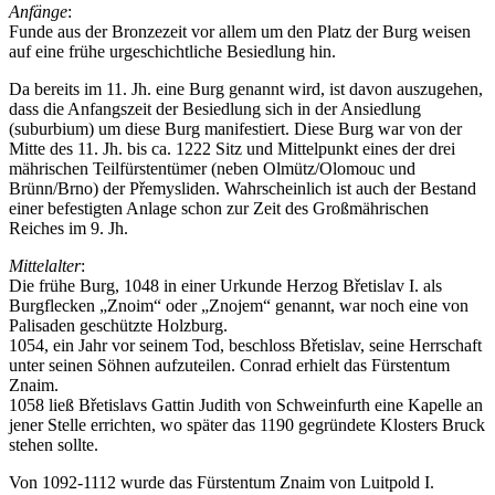
Anfänge
:
Funde aus der Bronzezeit vor allem um den Platz der Burg weisen
auf eine frühe urgeschichtliche Besiedlung hin.
Da bereits im 11. Jh. eine Burg genannt wird, ist davon auszugehen,
dass die Anfangszeit der Besiedlung sich in der Ansiedlung
(suburbium) um diese Burg manifestiert. Diese Burg war von der
Mitte des 11. Jh. bis ca. 1222 Sitz und Mittelpunkt eines der drei
mährischen Teilfürstentümer (neben Olmütz/Olomouc und
Brünn/Brno) der Přemysliden. Wahrscheinlich ist auch der Bestand
einer befestigten Anlage schon zur Zeit des Großmährischen
Reiches im 9. Jh.
Mittelalter
:
Die frühe Burg, 1048 in einer Urkunde Herzog Břetislav I. als
Burgflecken „Znoim“ oder „Znojem“ genannt, war noch eine von
Palisaden geschützte Holzburg.
1054, ein Jahr vor seinem Tod, beschloss Břetislav, seine Herrschaft
unter seinen Söhnen aufzuteilen. Conrad erhielt das Fürstentum
Znaim.
1058 ließ Břetislavs Gattin Judith von Schweinfurth eine Kapelle an
jener Stelle errichten, wo später das 1190 gegründete Klosters Bruck
stehen sollte.
Von 1092-1112 wurde das Fürstentum Znaim von Luitpold I.