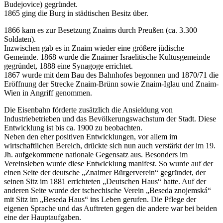
Budejovice) gegründet.
1865 ging die Burg in städtischen Besitz über.
1866 kam es zur Besetzung Znaims durch Preußen (ca. 3.300
Soldaten).
Inzwischen gab es in Znaim wieder eine größere jüdische
Gemeinde. 1868 wurde die Znaimer Israelitische Kultusgemeinde
gegründet, 1888 eine Synagoge errichtet.
1867 wurde mit dem Bau des Bahnhofes begonnen und 1870/71 die
Eröffnung der Strecke Znaim-Brünn sowie Znaim-Iglau und Znaim-
Wien in Angriff genommen.
Die Eisenbahn förderte zusätzlich die Ansieldung von
Industriebetrieben und das Bevölkerungswachstum der Stadt. Diese
Entwicklung ist bis ca. 1900 zu beobachten.
Neben den eher positiven Entwicklungen, vor allem im
wirtschaftlichen Bereich, drückte sich nun auch verstärkt der im 19.
Jh. aufgekommene nationale Gegensatz aus. Besonders im
Vereinsleben wurde diese Entwicklung manifest. So wurde auf der
einen Seite der deutsche „Znaimer Bürgerverein“ gegründet, der
seinen Sitz im 1881 errichteten „Deutschen Haus“ hatte. Auf der
anderen Seite wurde der tschechische Verein „Beseda znojemská“
mit Sitz im „Beseda Haus“ ins Leben gerufen. Die Pflege der
eigenen Sprache und das Auftreten gegen die andere war bei beiden
eine der Hauptaufgaben.