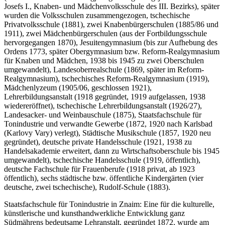
Josefs I., Knaben- und Mädchenvolksschule des III. Bezirks), später
wurden die Volksschulen zusammengezogen, tschechische
Privatvolksschule (1881), zwei Knabenbürgerschulen (1885/86 und
1911), zwei Mädchenbürgerschulen (aus der Fortbildungsschule
hervorgegangen 1870), Jesuitengymnasium (bis zur Aufhebung des
Ordens 1773, später Obergymnasium bzw. Reform-Realgymnasium
für Knaben und Mädchen, 1938 bis 1945 zu zwei Oberschulen
umgewandelt), Landesoberrealschule (1869, später im Reform-
Realgymnasium), tschechisches Reform-Realgymnasium (1919),
Mädchenlyzeum (1905/06, geschlossen 1921),
Lehrerbildungsanstalt (1918 gegründet, 1919 aufgelassen, 1938
wiedereröffnet), tschechische Lehrerbildungsanstalt (1926/27),
Landesacker- und Weinbauschule (1875), Staatsfachschule für
Tonindustrie und verwandte Gewerbe (1872, 1920 nach Karlsbad
(Karlovy Vary) verlegt), Städtische Musikschule (1857, 1920 neu
gegründet), deutsche private Handelsschule (1921, 1938 zu
Handelsakademie erweitert, dann zu Wirtschaftsoberschule bis 1945
umgewandelt), tschechische Handelsschule (1919, öffentlich),
deutsche Fachschule für Frauenberufe (1918 privat, ab 1923
öffentlich), sechs städtische bzw. öffentliche Kindergärten (vier
deutsche, zwei tschechische), Rudolf-Schule (1883).
Staatsfachschule für Tonindustrie in Znaim: Eine für die kulturelle,
künstlerische und kunsthandwerkliche Entwicklung ganz
Südmährens bedeutsame Lehranstalt, gegründet 1872, wurde am