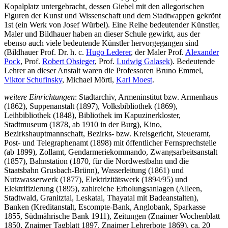
Kopalplatz untergebracht, dessen Giebel mit den allegorischen
Figuren der Kunst und Wissenschaft und dem Stadtwappen gekrönt
1st (ein Werk von Josef Würbel). Eine Reihe bedeutender Künstler,
Maler und Bildhauer haben an dieser Schule gewirkt, aus der
ebenso auch viele bedeutende Künstler hervorgegangen sind
(Bildhauer Prof. Dr. h. c.
Hugo Lederer
, der Maler Prof.
Alexander
Pock
, Prof.
Robert Obsieger
, Prof.
Ludwig Galasek
). Bedeutende
Lehrer an dieser Anstalt waren die Professoren Bruno Emmel,
Viktor Schufinsky
, Michael Mörtl,
Karl Moest
.
weitere Einrichtungen
: Stadtarchiv, Armeninstitut bzw. Armenhaus
(1862), Suppenanstalt (1897), Volksbibliothek (1869),
Leihbibliothek (1848), Bibliothek im Kapuzinerkloster,
Stadtmuseum (1878, ab 1910 in der Burg), Kino,
Bezirkshauptmannschaft, Bezirks- bzw. Kreisgericht, Steueramt,
Post- und Telegraphenamt (1898) mit öffentlicher Fernsprechstelle
(ab 1899), Zollamt, Gendarmeriekommando, Zwangsarbeitsanstalt
(1857), Bahnstation (1870, für die Nordwestbahn und die
Staatsbahn Grusbach-Brünn), Wasserleitung (1861) und
Nutzwasserwerk (1877), Elektrizitätswerk (1894/95) und
Elektrifizierung (1895), zahlreiche Erholungsanlagen (Alleen,
Stadtwald, Granitztal, Leskatal, Thayatal mit Badeanstalten),
Banken (Kreditanstalt, Escompte-Bank, Anglobank, Sparkasse
1855, Südmährische Bank 1911), Zeitungen (Znaimer Wochenblatt
1850, Znaimer Tagblatt 1897, Znaimer Lehrerbote 1869), ca. 20