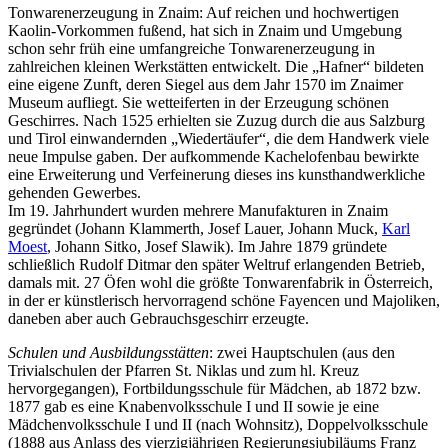
Tonwarenerzeugung in Znaim: Auf reichen und hochwertigen
Kaolin-Vorkommen fußend, hat sich in Znaim und Umgebung
schon sehr früh eine umfangreiche Tonwarenerzeugung in
zahlreichen kleinen Werkstätten entwickelt. Die „Hafner“ bildeten
eine eigene Zunft, deren Siegel aus dem Jahr 1570 im Znaimer
Museum aufliegt. Sie wetteiferten in der Erzeugung schönen
Geschirres. Nach 1525 erhielten sie Zuzug durch die aus Salzburg
und Tirol einwandernden „Wiedertäufer“, die dem Handwerk viele
neue Impulse gaben. Der aufkommende Kachelofenbau bewirkte
eine Erweiterung und Verfeinerung dieses ins kunsthandwerkliche
gehenden Gewerbes.
Im 19. Jahrhundert wurden mehrere Manufakturen in Znaim
gegründet (Johann Klammerth, Josef Lauer, Johann Muck,
Karl
Moest
, Johann Sitko, Josef Slawik). Im Jahre 1879 gründete
schließlich Rudolf Ditmar den später Weltruf erlangenden Betrieb,
damals mit. 27 Öfen wohl die größte Tonwarenfabrik in Österreich,
in der er künstlerisch hervorragend schöne Fayencen und Majoliken,
daneben aber auch Gebrauchsgeschirr erzeugte.
Schulen und Ausbildungsstätten
: zwei Hauptschulen (aus den
Trivialschulen der Pfarren St. Niklas und zum hl. Kreuz
hervorgegangen), Fortbildungsschule für Mädchen, ab 1872 bzw.
1877 gab es eine Knabenvolksschule I und II sowie je eine
Mädchenvolksschule I und II (nach Wohnsitz), Doppelvolksschule
(1888 aus Anlass des vierzigjährigen Regierungsjubiläums Franz