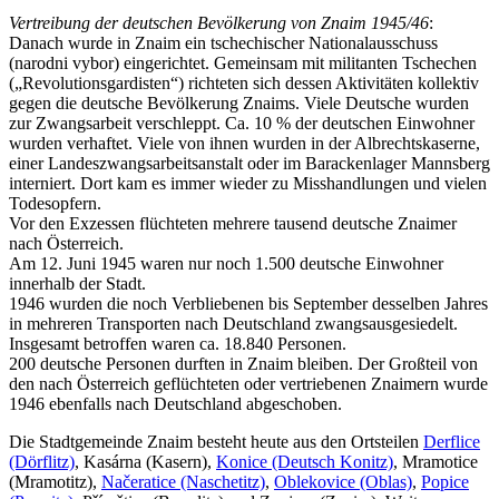
Vertreibung der deutschen Bevölkerung von Znaim 1945/46
:
Danach wurde in Znaim ein tschechischer Nationalausschuss
(narodni vybor) eingerichtet. Gemeinsam mit militanten Tschechen
(„Revolutionsgardisten“) richteten sich dessen Aktivitäten kollektiv
gegen die deutsche Bevölkerung Znaims. Viele Deutsche wurden
zur Zwangsarbeit verschleppt. Ca. 10 % der deutschen Einwohner
wurden verhaftet. Viele von ihnen wurden in der Albrechtskaserne,
einer Landeszwangsarbeitsanstalt oder im Barackenlager Mannsberg
interniert. Dort kam es immer wieder zu Misshandlungen und vielen
Todesopfern.
Vor den Exzessen flüchteten mehrere tausend deutsche Znaimer
nach Österreich.
Am 12. Juni 1945 waren nur noch 1.500 deutsche Einwohner
innerhalb der Stadt.
1946 wurden die noch Verbliebenen bis September desselben Jahres
in mehreren Transporten nach Deutschland zwangsausgesiedelt.
Insgesamt betroffen waren ca. 18.840 Personen.
200 deutsche Personen durften in Znaim bleiben. Der Großteil von
den nach Österreich geflüchteten oder vertriebenen Znaimern wurde
1946 ebenfalls nach Deutschland abgeschoben.
Die Stadtgemeinde Znaim besteht heute aus den Ortsteilen
Derflice
(Dörflitz)
, Kasárna (Kasern),
Konice (Deutsch Konitz)
, Mramotice
(Mramotitz),
Načeratice (Naschetitz)
,
Oblekovice (Oblas)
,
Popice