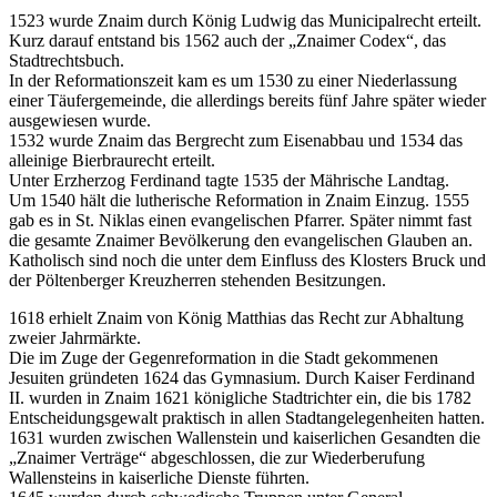
1523 wurde Znaim durch König Ludwig das Municipalrecht erteilt.
Kurz darauf entstand bis 1562 auch der „Znaimer Codex“, das
Stadtrechtsbuch.
In der Reformationszeit kam es um 1530 zu einer Niederlassung
einer Täufergemeinde, die allerdings bereits fünf Jahre später wieder
ausgewiesen wurde.
1532 wurde Znaim das Bergrecht zum Eisenabbau und 1534 das
alleinige Bierbraurecht erteilt.
Unter Erzherzog Ferdinand tagte 1535 der Mährische Landtag.
Um 1540 hält die lutherische Reformation in Znaim Einzug. 1555
gab es in St. Niklas einen evangelischen Pfarrer. Später nimmt fast
die gesamte Znaimer Bevölkerung den evangelischen Glauben an.
Katholisch sind noch die unter dem Einfluss des Klosters Bruck und
der Pöltenberger Kreuzherren stehenden Besitzungen.
1618 erhielt Znaim von König Matthias das Recht zur Abhaltung
zweier Jahrmärkte.
Die im Zuge der Gegenreformation in die Stadt gekommenen
Jesuiten gründeten 1624 das Gymnasium. Durch Kaiser Ferdinand
II. wurden in Znaim 1621 königliche Stadtrichter ein, die bis 1782
Entscheidungsgewalt praktisch in allen Stadtangelegenheiten hatten.
1631 wurden zwischen Wallenstein und kaiserlichen Gesandten die
„Znaimer Verträge“ abgeschlossen, die zur Wiederberufung
Wallensteins in kaiserliche Dienste führten.