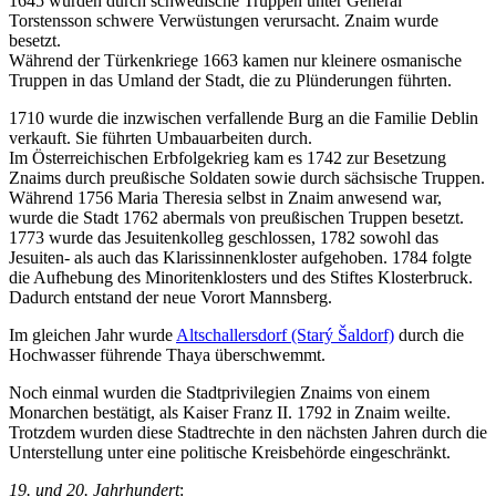
1645 wurden durch schwedische Truppen unter General
Torstensson schwere Verwüstungen verursacht. Znaim wurde
besetzt.
Während der Türkenkriege 1663 kamen nur kleinere osmanische
Truppen in das Umland der Stadt, die zu Plünderungen führten.
1710 wurde die inzwischen verfallende Burg an die Familie Deblin
verkauft. Sie führten Umbauarbeiten durch.
Im Österreichischen Erbfolgekrieg kam es 1742 zur Besetzung
Znaims durch preußische Soldaten sowie durch sächsische Truppen.
Während 1756 Maria Theresia selbst in Znaim anwesend war,
wurde die Stadt 1762 abermals von preußischen Truppen besetzt.
1773 wurde das Jesuitenkolleg geschlossen, 1782 sowohl das
Jesuiten- als auch das Klarissinnenkloster aufgehoben. 1784 folgte
die Aufhebung des Minoritenklosters und des Stiftes Klosterbruck.
Dadurch entstand der neue Vorort Mannsberg.
Im gleichen Jahr wurde
Altschallersdorf (Starý Šaldorf)
durch die
Hochwasser führende Thaya überschwemmt.
Noch einmal wurden die Stadtprivilegien Znaims von einem
Monarchen bestätigt, als Kaiser Franz II. 1792 in Znaim weilte.
Trotzdem wurden diese Stadtrechte in den nächsten Jahren durch die
Unterstellung unter eine politische Kreisbehörde eingeschränkt.
19. und 20. Jahrhundert
: