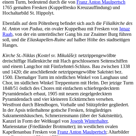
einem Turm, bedeutend durch die von
Franz Anton Maulpertsch
1765 gemalten Fresken (Kuppelfresko Kreuzauffindung) und
Hochaltarbild St. Hippolyt.
Ebenfalls auf dem Pöltenberg befindet sich auch die
Filialkirche
des
hl. Anton von Padua
, ein ovaler Kuppelbau mit Fresken von
Ignaz
Raab
, von der ein unterirdischer Gang bis zur Znaimer Burg führen
soll, und die
Eliaskapellen-Ruine
auf halber Höhe des stadtseitigen
Hanges.
Kirche St.-Niklas (Kostel sv. Mikuláše)
: netzrippengewölbte
dreischiffige Hallenkirche mit Hach geschlossenen Seitenschiffen
und einem Langchor mit Fünfzehntel-Schluss. Bau zwischen 1338
und 1420; die anschließende netzrippengewölbte Sakristei bez.
1500. Ehemaliger Turm im nördlichen Winkel von Langhaus und
Chor, im südlichen Winkel Treppenturm mit Helm. Der jetzige Turm
1848/51 östlich des Chores mit einfachem schiefergedecktem
Pyramidendach erbaut, 1905 mit neuem ziegelgedecktem
Pyramidendach und vier kleineren Ecktürmchen versehen.
Westfront durch Blendbogen, Vorhalle und Stützpfeiler gegliedert.
In der Apsis teilerhaltene gotische Fresken, feingliedriges
Sakramentshäuschen, Schmerzensmann (über der Sakristeitür),
Kanzel in Form der Weltkugel von
Joseph Winterhalter
,
Marienstatue (Friedländer Brotmutter); im westlichen ovalen
Kapellenanbau Fresken von
Franz Anton Maulpertsch
; Altarbilder