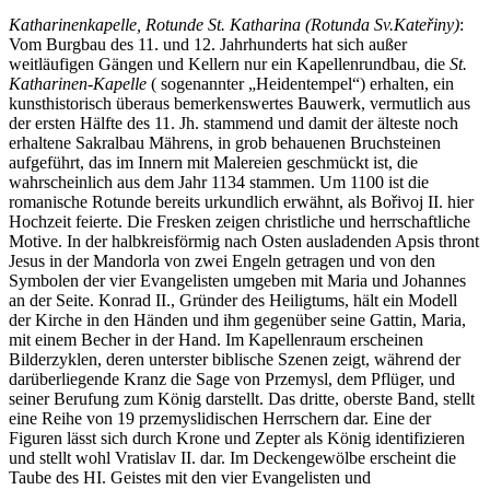
Katharinenkapelle, Rotunde St. Katharina (Rotunda Sv.Kateřiny)
:
Vom Burgbau des 11. und 12. Jahrhunderts hat sich außer
weitläufigen Gängen und Kellern nur ein Kapellenrundbau, die
St.
Katharinen-Kapelle
( sogenannter „Heidentempel“) erhalten, ein
kunsthistorisch überaus bemerkenswertes Bauwerk, vermutlich aus
der ersten Hälfte des 11. Jh. stammend und damit der älteste noch
erhaltene Sakralbau Mährens, in grob behauenen Bruchsteinen
aufgeführt, das im Innern mit Malereien geschmückt ist, die
wahrscheinlich aus dem Jahr 1134 stammen. Um 1100 ist die
romanische Rotunde bereits urkundlich erwähnt, als Bořivoj II. hier
Hochzeit feierte. Die Fresken zeigen christliche und herrschaftliche
Motive. In der halbkreisförmig nach Osten ausladenden Apsis thront
Jesus in der Mandorla von zwei Engeln getragen und von den
Symbolen der vier Evangelisten umgeben mit Maria und Johannes
an der Seite. Konrad II., Gründer des Heiligtums, hält ein Modell
der Kirche in den Händen und ihm gegenüber seine Gattin, Maria,
mit einem Becher in der Hand. Im Kapellenraum erscheinen
Bilderzyklen, deren unterster biblische Szenen zeigt, während der
darüberliegende Kranz die Sage von Przemysl, dem Pflüger, und
seiner Berufung zum König darstellt. Das dritte, oberste Band, stellt
eine Reihe von 19 przemyslidischen Herrschern dar. Eine der
Figuren lässt sich durch Krone und Zepter als König identifizieren
und stellt wohl Vratislav II. dar. Im Deckengewölbe erscheint die
Taube des HI. Geistes mit den vier Evangelisten und