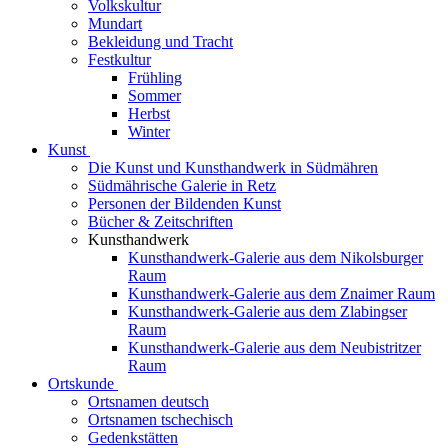
Volkskultur
Mundart
Bekleidung und Tracht
Festkultur
Frühling
Sommer
Herbst
Winter
Kunst
Die Kunst und Kunsthandwerk in Südmähren
Südmährische Galerie in Retz
Personen der Bildenden Kunst
Bücher & Zeitschriften
Kunsthandwerk
Kunsthandwerk-Galerie aus dem Nikolsburger
Raum
Kunsthandwerk-Galerie aus dem Znaimer Raum
Kunsthandwerk-Galerie aus dem Zlabingser
Raum
Kunsthandwerk-Galerie aus dem Neubistritzer
Raum
Ortskunde
Ortsnamen deutsch
Ortsnamen tschechisch
Gedenkstätten