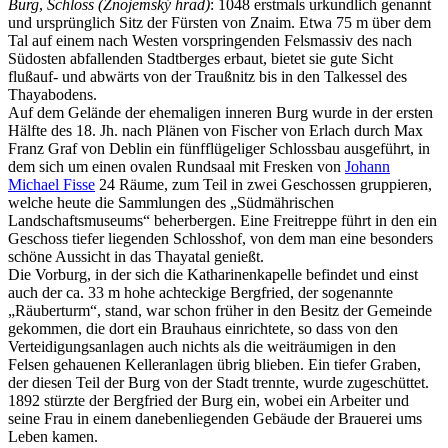
Burg
,
Schloss (Znojemský hrad)
: 1048 erstmals urkundlich genannt
und ursprünglich Sitz der Fürsten von Znaim. Etwa 75 m über dem
Tal auf einem nach Westen vorspringenden Felsmassiv des nach
Südosten abfallenden Stadtberges erbaut, bietet sie gute Sicht
flußauf- und abwärts von der Traußnitz bis in den Talkessel des
Thayabodens.
Auf dem Gelände der ehemaligen inneren Burg wurde in der ersten
Hälfte des 18. Jh. nach Plänen von Fischer von Erlach durch Max
Franz Graf von Deblin ein fünfflügeliger Schlossbau ausgeführt, in
dem sich um einen ovalen Rundsaal mit Fresken von
Johann
Michael Fisse
24 Räume, zum Teil in zwei Geschossen gruppieren,
welche heute die Sammlungen des „Südmährischen
Landschaftsmuseums“ beherbergen. Eine Freitreppe führt in den ein
Geschoss tiefer liegenden Schlosshof, von dem man eine besonders
schöne Aussicht in das Thayatal genießt.
Die Vorburg, in der sich die Katharinenkapelle befindet und einst
auch der ca. 33 m hohe achteckige Bergfried, der sogenannte
„Räuberturm“, stand, war schon früher in den Besitz der Gemeinde
gekommen, die dort ein Brauhaus einrichtete, so dass von den
Verteidigungsanlagen auch nichts als die weiträumigen in den
Felsen gehauenen Kelleranlagen übrig blieben. Ein tiefer Graben,
der diesen Teil der Burg von der Stadt trennte, wurde zugeschüttet.
1892 stürzte der Bergfried der Burg ein, wobei ein Arbeiter und
seine Frau in einem danebenliegenden Gebäude der Brauerei ums
Leben kamen.