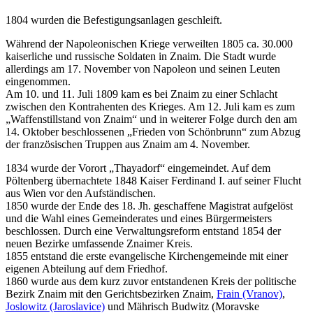
1804 wurden die Befestigungsanlagen geschleift.
Während der Napoleonischen Kriege verweilten 1805 ca. 30.000
kaiserliche und russische Soldaten in Znaim. Die Stadt wurde
allerdings am 17. November von Napoleon und seinen Leuten
eingenommen.
Am 10. und 11. Juli 1809 kam es bei Znaim zu einer Schlacht
zwischen den Kontrahenten des Krieges. Am 12. Juli kam es zum
„Waffenstillstand von Znaim“ und in weiterer Folge durch den am
14. Oktober beschlossenen „Frieden von Schönbrunn“ zum Abzug
der französischen Truppen aus Znaim am 4. November.
1834 wurde der Vorort „Thayadorf“ eingemeindet. Auf dem
Pöltenberg übernachtete 1848 Kaiser Ferdinand I. auf seiner Flucht
aus Wien vor den Aufständischen.
1850 wurde der Ende des 18. Jh. geschaffene Magistrat aufgelöst
und die Wahl eines Gemeinderates und eines Bürgermeisters
beschlossen. Durch eine Verwaltungsreform entstand 1854 der
neuen Bezirke umfassende Znaimer Kreis.
1855 entstand die erste evangelische Kirchengemeinde mit einer
eigenen Abteilung auf dem Friedhof.
1860 wurde aus dem kurz zuvor entstandenen Kreis der politische
Bezirk Znaim mit den Gerichtsbezirken Znaim,
Frain (Vranov)
,
Joslowitz (Jaroslavice)
und Mährisch Budwitz (Moravske