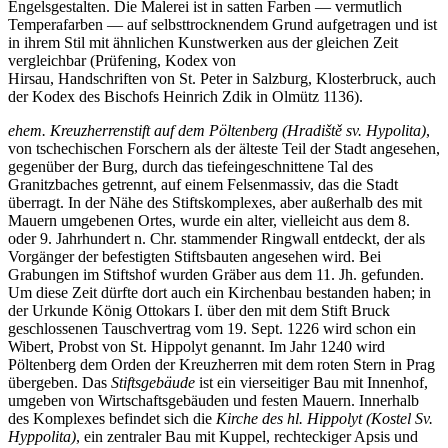
Engelsgestalten. Die Malerei ist in satten Farben — vermutlich
Temperafarben — auf selbsttrocknendem Grund aufgetragen und ist
in ihrem Stil mit ähnlichen Kunstwerken aus der gleichen Zeit
vergleichbar (Prüfening, Kodex von
Hirsau, Handschriften von St. Peter in Salzburg, Klosterbruck, auch
der Kodex des Bischofs Heinrich Zdik in Olmütz 1136).
ehem. Kreuzherrenstift auf dem Pöltenberg (Hradiště sv. Hypolita)
,
von tschechischen Forschern als der älteste Teil der Stadt angesehen,
gegenüber der Burg, durch das tiefeingeschnittene Tal des
Granitzbaches getrennt, auf einem Felsenmassiv, das die Stadt
überragt. In der Nähe des Stiftskomplexes, aber außerhalb des mit
Mauern umgebenen Ortes, wurde ein alter, vielleicht aus dem 8.
oder 9. Jahrhundert n. Chr. stammender Ringwall entdeckt, der als
Vorgänger der befestigten Stiftsbauten angesehen wird. Bei
Grabungen im Stiftshof wurden Gräber aus dem 11. Jh. gefunden.
Um diese Zeit dürfte dort auch ein Kirchenbau bestanden haben; in
der Urkunde König Ottokars I. über den mit dem Stift Bruck
geschlossenen Tauschvertrag vom 19. Sept. 1226 wird schon ein
Wibert, Probst von St. Hippolyt genannt. Im Jahr 1240 wird
Pöltenberg dem Orden der Kreuzherren mit dem roten Stern in Prag
übergeben. Das
Stiftsgebäude
ist ein vierseitiger Bau mit Innenhof,
umgeben von Wirtschaftsgebäuden und festen Mauern. Innerhalb
des Komplexes befindet sich die
Kirche
des hl. Hippolyt (Kostel Sv.
Hyppolita)
, ein zentraler Bau mit Kuppel, rechteckiger Apsis und