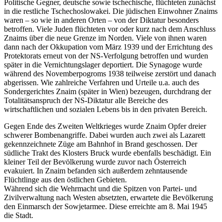
Politische Gegner, deutsche sowie tschechische, flüchteten zunächst
in die restliche Tschechoslowakei. Die jüdischen Einwohner Znaims
waren – so wie in anderen Orten – von der Diktatur besonders
betroffen. Viele Juden flüchteten vor oder kurz nach dem Anschluss
Znaims über die neue Grenze im Norden. Viele von ihnen waren
dann nach der Okkupation vom März 1939 und der Errichtung des
Protektorats erneut von der NS-Verfolgung betroffen und wurden
später in die Vernichtungslager deportiert. Die Synagoge wurde
während des Novemberpogroms 1938 teilweise zerstört und danach
abgerissen. Wie zahlreiche Verfahren und Urteile u.a. auch des
Sondergerichtes Znaim (später in Wien) bezeugen, durchdrang der
Totalitätsanspruch der NS-Diktatur alle Bereiche des
wirtschaftlichen und sozialen Lebens bis in den privaten Bereich.
Gegen Ende des Zweiten Weltkrieges wurde Znaim Opfer dreier
schwerer Bombenangriffe. Dabei wurden auch zwei als Lazarett
gekennzeichnete Züge am Bahnhof in Brand geschossen. Der
südliche Trakt des Klosters Bruck wurde ebenfalls beschädigt. Ein
kleiner Teil der Bevölkerung wurde zuvor nach Österreich
evakuiert. In Znaim befanden sich außerdem zehntausende
Flüchtlinge aus den östlichen Gebieten.
Während sich die Wehrmacht und die Spitzen von Partei- und
Zivilverwaltung nach Westen absetzten, erwartete die Bevölkerung
den Einmarsch der Sowjetarmee. Diese erreichte am 8. Mai 1945
die Stadt.