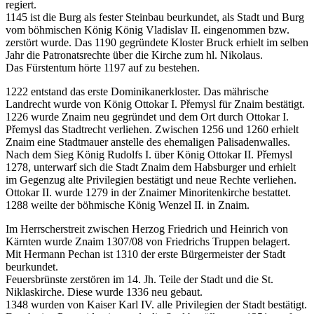
regiert.
1145 ist die Burg als fester Steinbau beurkundet, als Stadt und Burg
vom böhmischen König König Vladislav II. eingenommen bzw.
zerstört wurde. Das 1190 gegründete Kloster Bruck erhielt im selben
Jahr die Patronatsrechte über die Kirche zum hl. Nikolaus.
Das Fürstentum hörte 1197 auf zu bestehen.
1222 entstand das erste Dominikanerkloster. Das mährische
Landrecht wurde von König Ottokar I. Přemysl für Znaim bestätigt.
1226 wurde Znaim neu gegründet und dem Ort durch Ottokar I.
Přemysl das Stadtrecht verliehen. Zwischen 1256 und 1260 erhielt
Znaim eine Stadtmauer anstelle des ehemaligen Palisadenwalles.
Nach dem Sieg König Rudolfs I. über König Ottokar II. Přemysl
1278, unterwarf sich die Stadt Znaim dem Habsburger und erhielt
im Gegenzug alte Privilegien bestätigt und neue Rechte verliehen.
Ottokar II. wurde 1279 in der Znaimer Minoritenkirche bestattet.
1288 weilte der böhmische König Wenzel II. in Znaim.
Im Herrscherstreit zwischen Herzog Friedrich und Heinrich von
Kärnten wurde Znaim 1307/08 von Friedrichs Truppen belagert.
Mit Hermann Pechan ist 1310 der erste Bürgermeister der Stadt
beurkundet.
Feuersbrünste zerstören im 14. Jh. Teile der Stadt und die St.
Niklaskirche. Diese wurde 1336 neu gebaut.
1348 wurden von Kaiser Karl IV. alle Privilegien der Stadt bestätigt.