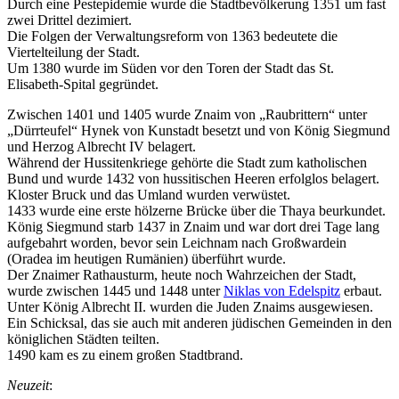
Durch eine Pestepidemie wurde die Stadtbevölkerung 1351 um fast
zwei Drittel dezimiert.
Die Folgen der Verwaltungsreform von 1363 bedeutete die
Viertelteilung der Stadt.
Um 1380 wurde im Süden vor den Toren der Stadt das St.
Elisabeth-Spital gegründet.
Zwischen 1401 und 1405 wurde Znaim von „Raubrittern“ unter
„Dürrteufel“ Hynek von Kunstadt besetzt und von König Siegmund
und Herzog Albrecht IV belagert.
Während der Hussitenkriege gehörte die Stadt zum katholischen
Bund und wurde 1432 von hussitischen Heeren erfolglos belagert.
Kloster Bruck und das Umland wurden verwüstet.
1433 wurde eine erste hölzerne Brücke über die Thaya beurkundet.
König Siegmund starb 1437 in Znaim und war dort drei Tage lang
aufgebahrt worden, bevor sein Leichnam nach Großwardein
(Oradea im heutigen Rumänien) überführt wurde.
Der Znaimer Rathausturm, heute noch Wahrzeichen der Stadt,
wurde zwischen 1445 und 1448 unter
Niklas von Edelspitz
erbaut.
Unter König Albrecht II. wurden die Juden Znaims ausgewiesen.
Ein Schicksal, das sie auch mit anderen jüdischen Gemeinden in den
königlichen Städten teilten.
1490 kam es zu einem großen Stadtbrand.
Neuzeit
: