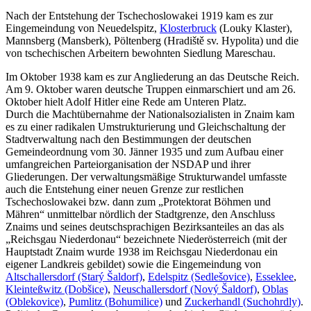
Nach der Entstehung der Tschechoslowakei 1919 kam es zur
Eingemeindung von Neuedelspitz,
Klosterbruck
(Louky Klaster),
Mannsberg (Mansberk), Pöltenberg (Hradiště sv. Hypolita) und die
von tschechischen Arbeitern bewohnten Siedlung Mareschau.
Im Oktober 1938 kam es zur Angliederung an das Deutsche Reich.
Am 9. Oktober waren deutsche Truppen einmarschiert und am 26.
Oktober hielt Adolf Hitler eine Rede am Unteren Platz.
Durch die Machtübernahme der Nationalsozialisten in Znaim kam
es zu einer radikalen Umstrukturierung und Gleichschaltung der
Stadtverwaltung nach den Bestimmungen der deutschen
Gemeindeordnung vom 30. Jänner 1935 und zum Aufbau einer
umfangreichen Parteiorganisation der NSDAP und ihrer
Gliederungen. Der verwaltungsmäßige Strukturwandel umfasste
auch die Entstehung einer neuen Grenze zur restlichen
Tschechoslowakei bzw. dann zum „Protektorat Böhmen und
Mähren“ unmittelbar nördlich der Stadtgrenze, den Anschluss
Znaims und seines deutschsprachigen Bezirksanteiles an das als
„Reichsgau Niederdonau“ bezeichnete Niederösterreich (mit der
Hauptstadt Znaim wurde 1938 im Reichsgau Niederdonau ein
eigener Landkreis gebildet) sowie die Eingemeindung von
Altschallersdorf (Starý Šaldorf)
,
Edelspitz (Sedlešovice)
,
Esseklee
,
Kleinteßwitz (Dobšice)
,
Neuschallersdorf (Nový Šaldorf)
,
Oblas
(Oblekovice)
,
Pumlitz (Bohumilice)
und
Zuckerhandl (Suchohrdly)
.